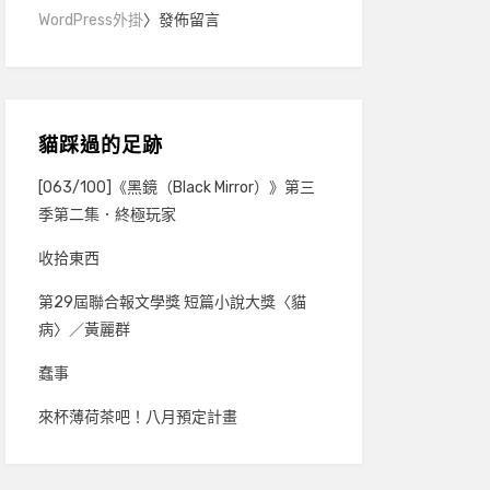
WordPress外掛
〉發佈留言
貓踩過的足跡
[063/100]《黑鏡（Black Mirror）》第三
季第二集．終極玩家
收拾東西
第29屆聯合報文學獎 短篇小說大獎〈貓
病〉／黃麗群
蠢事
來杯薄荷茶吧！八月預定計畫