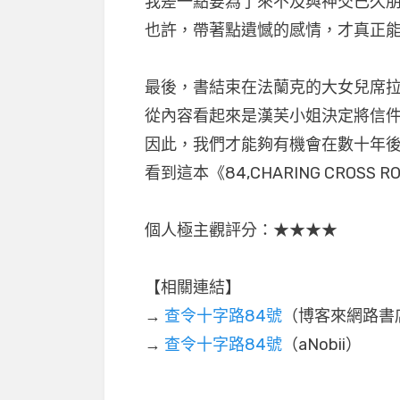
我差一點要為了來不及與神交已久
也許，帶著點遺憾的感情，才真正
最後，書結束在法蘭克的大女兒席
從內容看起來是漢芙小姐決定將信
因此，我們才能夠有機會在數十年
看到這本《84,CHARING CROSS R
個人極主觀評分：★★★★
【相關連結】
→
查令十字路84號
（博客來網路書
→
查令十字路84號
（aNobii）