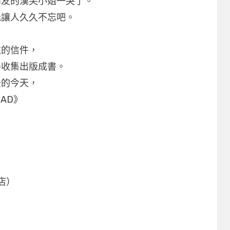
朋友的漢芙小姐一哭了。
能讓人久久不忘吧。
拉的信件，
件收集出版成書。
後的今天，
OAD》
店）