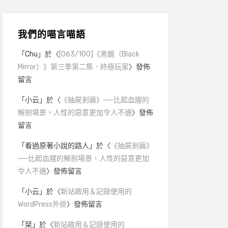
我們的喵言喵語
「
Chu
」於〈
[063/100]《黑鏡（Black
Mirror）》第三季第二集．終極玩家
〉發佈
留言
「
小云
」於〈
《抽屍剝繭》──比起血腥的
解剖場景，人性的惡意更加令人不適
〉發佈
留言
「
看過原著小說的路人
」於〈
《抽屍剝繭》
──比起血腥的解剖場景，人性的惡意更加
令人不適
〉發佈留言
「
小云
」於〈
新站啟用＆記錄使用的
WordPress外掛
〉發佈留言
「
栞
」於〈
新站啟用＆記錄使用的