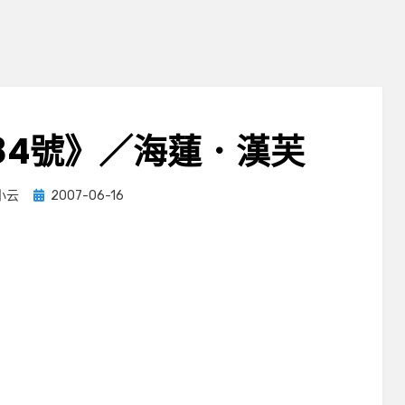
84號》／海蓮．漢芙
Posted
小云
2007-06-16
on