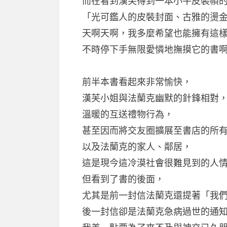
而在看到漢芙得到一本小牛皮裝幀
「光可鑑人的皮裝封面、古雅的燙
天啊天啊，我多麼希望也能擁有這
不時停下手無限愛憐地撫摸它的書
前半本書看起來非常愉快，
漢芙小姐與法蘭克幽默的針鋒相對
溫暖的互送禮物行為，
甚至因而將交友圈擴展至書店的所
以及法蘭克的家人、鄰居，
這是現今這冷漠社會很難見到的人
但看到了書的後面，
尤其是前一封信法蘭克還提著「我
後一封信卻是法蘭克急病過世的通