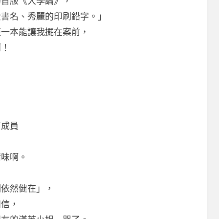
的首版《大學論》，
金書名、秀麗的印刷鉛字。」
樣一本能讓我擺在案前，
啊！
，
有成員
情味啊。
們依然健在」，
知信，