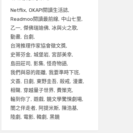
Netflix
OKAPI閱讀生活誌
Readmoo閱讀最前線
中山七里
乙一
傑佛瑞迪佛
冰與火之歌
動畫
台劇
台灣推理作家協會徵文獎
史蒂芬金
城堡岩
宮部美幸
島田莊司
影集
怪奇物語
我們與惡的距離
我要準時下班
文善
日劇
東野圭吾
殺戒
漫畫
相聲
穿越量子世界
費策克
輪到你了
遊戲
鏡文學驚悚劇場
闇之伴走者
阿提米斯
陳浩基
陸劇
電影
韓劇
黑鏡