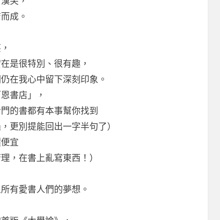
．漢芙，
結而成。
笑，
實在是很特別、很有趣，
們仍在我心中留下深刻印象。
柯恩書店」，
冷門的書都有本事幫你找到
過，更別提能回出一字半句了）
價便宜
管理，在書上亂寫東西！）
。
上所有愛書人們的夢想。