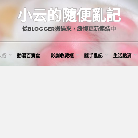
小云的隨便亂記
從BLOGGER搬過來，緩慢更新連結中
人俗
動漫百寶盒
影劇收藏櫃
隨手亂記
生活點滴