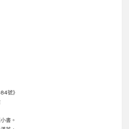
84號》
蹤
麗小書。