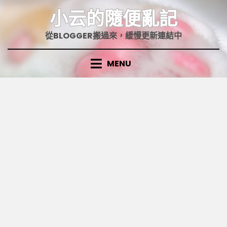
Skip
小云的隨便亂記
to
content
從BLOGGER搬過來，緩慢更新連結中
MENU