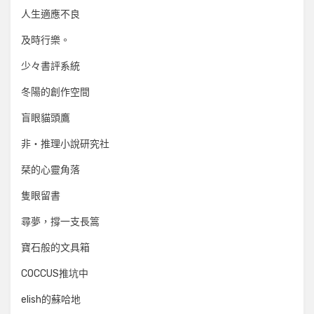
人生適應不良
及時行樂。
少々書評系統
冬陽的創作空間
盲眼貓頭鷹
非‧推理小說研究社
栞的心靈角落
隻眼留書
尋夢，撐一支長篙
寶石般的文具箱
COCCUS推坑中
elish的蘇哈地