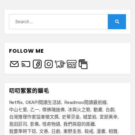
Search
for:
Search
FOLLOW ME
叨叨絮絮的貓毛
Netflix
OKAPI閱讀生活誌
Readmoo閱讀最前線
中山七里
乙一
傑佛瑞迪佛
冰與火之歌
動畫
台劇
台灣推理作家協會徵文獎
史蒂芬金
城堡岩
宮部美幸
島田莊司
影集
怪奇物語
我們與惡的距離
我要準時下班
文善
日劇
東野圭吾
殺戒
漫畫
相聲