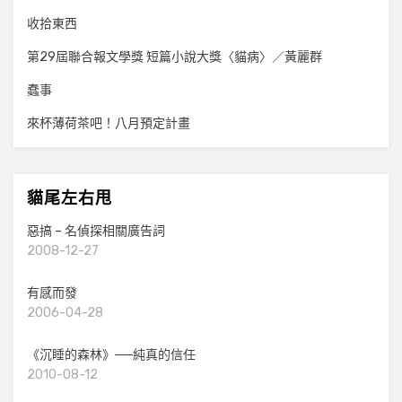
收拾東西
第29屆聯合報文學獎 短篇小說大獎〈貓病〉／黃麗群
蠢事
來杯薄荷茶吧！八月預定計畫
貓尾左右甩
惡搞 – 名偵探相關廣告詞
2008-12-27
有感而發
2006-04-28
《沉睡的森林》──純真的信任
2010-08-12