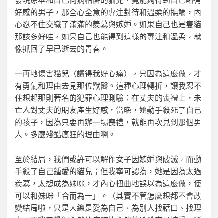
發現原本和自己同病相憐的貓兒，竟能夠得到自己略有
好感的男子，那全心全意的專注對待和溫柔的撫觸，內
心忍不住交織了滿滿的羨慕與嫉妒。如果自己也是隻貓
那該多好哇，如果自己也能得到這樣的專注和溫柔，就
像抓回了早已逝去的青春。
一再地傷害貓兒（讀得我好心痛），只因為這麼做，才
有勇氣和理由去見那位獸醫。這種心理轉折，讓我忍不
住想起那則著名的犯罪心理測驗：在丈夫的喪禮上，未
亡人對丈夫的朋友產生好感，當晚，她動手殺死了自己
的孩子，因為只要再辦一場喪禮，就能再次見到那個男
人。多麼殘酷瘋狂的理由啊。
至於結局，我們或許可以解作女子因嫉妒與破滅，而動
手殺了自己鍾愛的貓兒；但我寧可認為，她是因為太過
羨慕，太想成為妹咪，才內心扭曲地誤以為這麼做，便
可以和妹咪「合而為一」。（其實不管怎麼想都不會改
變結局啦，只是人總是愛為自己、為別人找藉口、找理