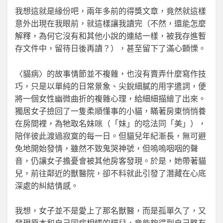
我想這就是緣份吧，兩年多前的得獎文章，竟然就這樣
意外出現在我眼前，就這樣讓我讀完（不然，還能怎麼
解釋，為何它沒有和其他小說的連結一樣，被我存進暫
存文件中，留待日後再讀？），甚至留下了滿心顫慄。
〈貓病〉的故事情節並不複雜，也沒有賣弄什麼寫作技
巧，只是以單純的日常景象、尖銳細膩的用字遣詞，便
將一個女性幽微曲折的複雜心理，給細細描繪了出來。
獨居女子撿回了一隻柔順懂事的小貓，瞞著房東悄悄養
在房間裡，為牠取名妹咪（「妹」的唸法同「美」），
陪伴彼此渡過寂寞的每一日。但貓兒年紀漸長，無可避
免地開始發情，雖然不致鬼哭神號，但嗚嗚咽咽的聲
音，仍讓女子擔憂會被其他房客發現。於是，她帶著貓
兒，前往鄰近的獸醫院，卻不料就此引發了潛藏在心底
深處的糾結情感。
我想，女子並不是愛上了那名獸醫，而是孤單久了，又