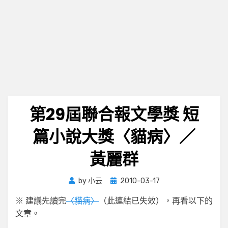
第29屆聯合報文學獎 短
篇小說大獎〈貓病〉／
黃麗群
Posted
by
小云
2010-03-17
on
※ 建議先讀完
〈貓病〉
（此連結已失效），再看以下的
文章。