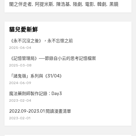
闇之伴走者
阿提米斯
陳浩基
陸劇
電影
韓劇
黑鏡
貓兒愛新鮮
《永不沉沒之後》，永不忘懷之前
2025-06-04
《記憶管理局》──節錄自小云的思考記憶檔案
2025-03-08
「諸鬼嶺」系列與《31/04》
2024-06-09
魔法藥劑師製作記錄：Day3
2023-02-04
2022.09-2023.01 閱讀漫畫清單
2023-02-01