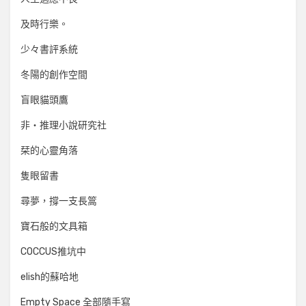
及時行樂。
少々書評系統
冬陽的創作空間
盲眼貓頭鷹
非‧推理小說研究社
栞的心靈角落
隻眼留書
尋夢，撐一支長篙
寶石般的文具箱
COCCUS推坑中
elish的蘇哈地
Empty Space 全部隨手寫