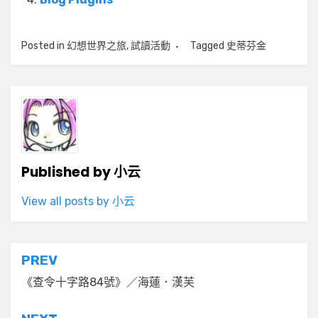
Posted in
幻想世界之旅
,
試讀活動
Tagged
史蒂芬金
Published by
小云
View all posts by 小云
文
PREV
章
《查令十字路84號》／海蓮．漢芙
導