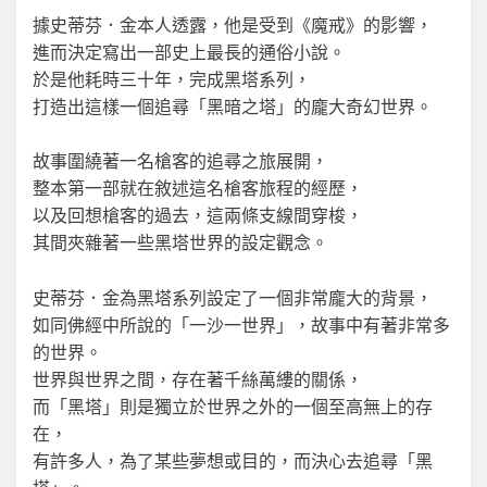
據史蒂芬．金本人透露，他是受到《魔戒》的影響，
進而決定寫出一部史上最長的通俗小說。
於是他耗時三十年，完成黑塔系列，
打造出這樣一個追尋「黑暗之塔」的龐大奇幻世界。
故事圍繞著一名槍客的追尋之旅展開，
整本第一部就在敘述這名槍客旅程的經歷，
以及回想槍客的過去，這兩條支線間穿梭，
其間夾雜著一些黑塔世界的設定觀念。
史蒂芬．金為黑塔系列設定了一個非常龐大的背景，
如同佛經中所說的「一沙一世界」，故事中有著非常多
的世界。
世界與世界之間，存在著千絲萬縷的關係，
而「黑塔」則是獨立於世界之外的一個至高無上的存
在，
有許多人，為了某些夢想或目的，而決心去追尋「黑