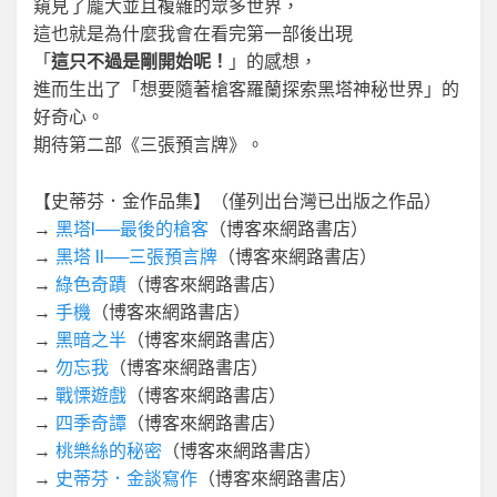
窺見了龐大並且複雜的眾多世界，
這也就是為什麼我會在看完第一部後出現
「
這只不過是剛開始呢！
」的感想，
進而生出了「想要隨著槍客羅蘭探索黑塔神秘世界」的
好奇心。
期待第二部《三張預言牌》。
【史蒂芬．金作品集】（僅列出台灣已出版之作品）
→
黑塔I──最後的槍客
（博客來網路書店）
→
黑塔 II──三張預言牌
（博客來網路書店）
→
綠色奇蹟
（博客來網路書店）
→
手機
（博客來網路書店）
→
黑暗之半
（博客來網路書店）
→
勿忘我
（博客來網路書店）
→
戰慄遊戲
（博客來網路書店）
→
四季奇譚
（博客來網路書店）
→
桃樂絲的秘密
（博客來網路書店）
→
史蒂芬．金談寫作
（博客來網路書店）