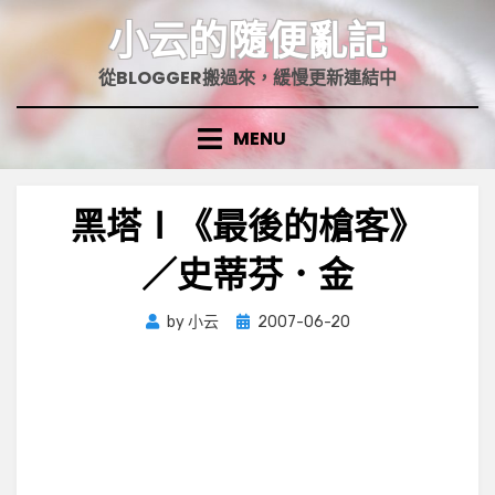
Skip
小云的隨便亂記
to
content
從BLOGGER搬過來，緩慢更新連結中
MENU
黑塔Ⅰ《最後的槍客》
／史蒂芬．金
Posted
by
小云
2007-06-20
on