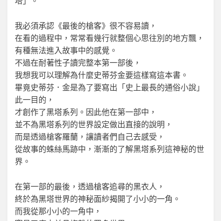
塔」。
我必須承認《最後的槍客》很不容易讀，
在看的過程中，常常看幾行就整個心思往別的地方飄，
有種無法進入故事中的感覺。
不過在耐著性子讀完整本第一部後，
我想我可以理解為什麼史蒂芬金要這樣寫這本書。
畢竟史蒂芬．金是為了要寫出「史上最長的通俗小說」
此一目的，
才創作了黑塔系列。因此他在第一部中，
並不為黑塔系列的世界設定做出直接的說明，
而是透過槍客羅蘭，讓讀者們自己去感受，
從故事的蛛絲馬跡中，漸漸的了解黑塔系列這神秘的世
界。
在第一部的最後，透過槍客追尋的黑衣人，
終於為黑塔世界的神秘面紗揭開了小小的一角。
而我從那小小的一角中，