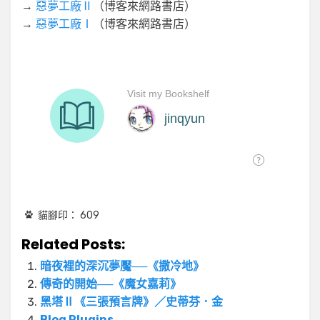
→
惡夢工廠Ⅱ
（博客來網路書店）
→
惡夢工廠Ⅰ
（博客來網路書店）
貓腳印：
609
Related Posts:
暗夜裡的深沉夢魘──《撒冷地》
傳奇的開始──《魔女嘉莉》
黑塔Ⅱ《三張預言牌》／史蒂芬．金
Blog Plugins