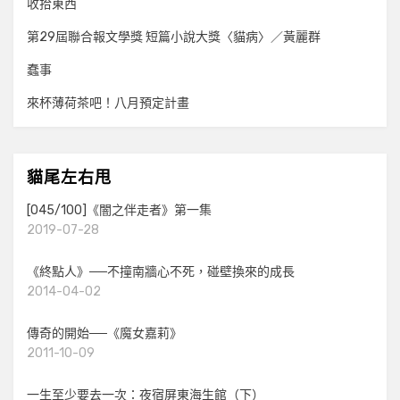
收拾東西
第29屆聯合報文學獎 短篇小說大獎〈貓病〉／黃麗群
蠢事
來杯薄荷茶吧！八月預定計畫
貓尾左右甩
[045/100]《闇之伴走者》第一集
2019-07-28
《終點人》──不撞南牆心不死，碰壁換來的成長
2014-04-02
傳奇的開始──《魔女嘉莉》
2011-10-09
一生至少要去一次：夜宿屏東海生館（下）