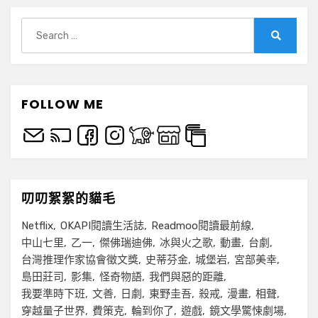
Search
for:
Search
FOLLOW ME
叨叨絮絮的貓毛
Netflix
OKAPI閱讀生活誌
Readmoo閱讀最前線
中山七里
乙一
傑佛瑞迪佛
冰與火之歌
動畫
台劇
台灣推理作家協會徵文獎
史蒂芬金
城堡岩
宮部美幸
島田莊司
影集
怪奇物語
我們與惡的距離
我要準時下班
文善
日劇
東野圭吾
殺戒
漫畫
相聲
穿越量子世界
費策克
輪到你了
遊戲
鏡文學驚悚劇場