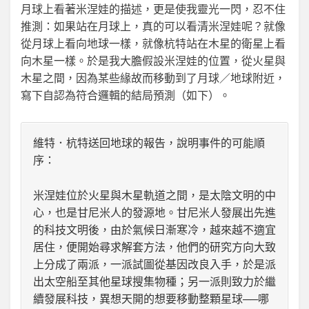
月球上看著米涅娃的描述，更是使我靈光一閃，忍不住
推測：如果站在月球上，真的可以看清米涅娃呢？就像
從月球上看向地球一樣，就像杭特站在木星的衛星上看
向木星一樣。於是我大膽假設米涅娃的位置，從火星與
木星之間，因為某些緣故而移動到了月球／地球附近，
寫下自認為符合邏輯的結局預測（如下）。
維特．杭特送回地球的報告，說明事件的可能順
序：
米涅娃位於火星與木星軌道之間，是太陰文明的中
心，也是甘尼米人的發源地。甘尼米人發展出先進
的科技文明後，由於氣候日漸寒冷，越來越不適宜
居住，便開始尋求解套方法，他們的研究方向大致
上分成了兩派，一派試圖從基因改良入手，於是派
出太空船至其他星球搜集物種；另一派則致力於繼
續發展科技，異想天開的想要移動整顆星球──哪