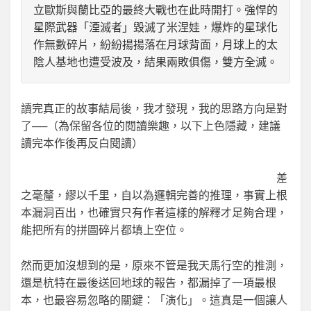
立歐斯與蘭比亞的最終大戰也在此時開打。強悍的
星際武器「湮滅者」毀滅了米涅娃，爆炸的星球化
作無數碎片，紛紛揚揚落在月球背面，月球上的太
陰人基地也遭受波及，結果兩敗俱傷，雙方全滅。
讀完真正的故事結局後，我才發現，我的思路方向是對
了──（為保留各位的閱讀樂趣，以下上色隱藏，建議
讀完本作後再反白閱讀）
在「移動」這一點上，但是目
標錯了，移動的不是米涅娃，而是月球；移動發生的時
間點也錯了，不是兩千五百萬年前，而是五萬年前。
差
之毫釐，繆以千里，自以為邏輯完善的推理，事實上根
本漏洞百出，也確實只有作者這樣的解釋才足夠合理，
能把所有的拼圖碎片都填上空位。
然而更加沒想到的是，原來不管是我天馬行空的推測，
還是杭特在最後送回地球的報告，都漏掉了一項最根
本，也最容易忽略的關鍵：「演化」。這真是一個讓人