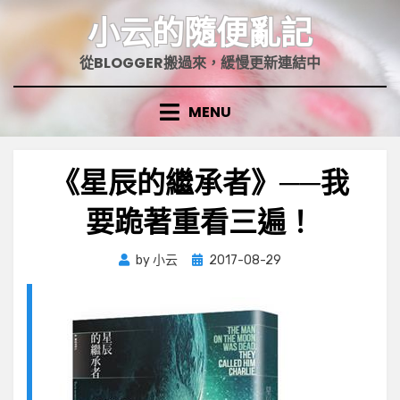
Skip
小云的隨便亂記
to
content
從BLOGGER搬過來，緩慢更新連結中
MENU
《星辰的繼承者》──我
要跪著重看三遍！
Posted
by
小云
2017-08-29
on