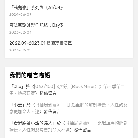
「諸鬼嶺」系列與《31/04》
2024-06-09
魔法藥劑師製作記錄：Day3
2023-02-04
2022.09-2023.01 閱讀漫畫清單
2023-02-01
我們的喵言喵語
「
Chu
」於〈
[063/100]《黑鏡（Black Mirror）》第三季第二
集．終極玩家
〉發佈留言
「
小云
」於〈
《抽屍剝繭》──比起血腥的解剖場景，人性的惡
意更加令人不適
〉發佈留言
「
看過原著小說的路人
」於〈
《抽屍剝繭》──比起血腥的解剖
場景，人性的惡意更加令人不適
〉發佈留言