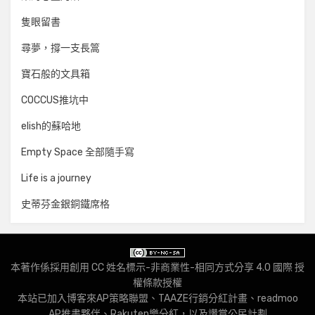
隻眼留書
尋夢，撐一支長篙
寶石般的文具箱
COCCUS推坑中
elish的蘇哈地
Empty Space 全部隨手寫
Life is a journey
史蒂芬金銀銅鐵席格
本著作係採用
創用 CC 姓名標示-非商業性-相同方式分享 4.0 國際 授
權條款
授權
本站已加入
博客來AP策略聯盟
、
TAAZE行銷分紅計畫
、
readmoo
AP推書夥伴
、
Rakuten樂分紅
，以及
讚賞公民計劃