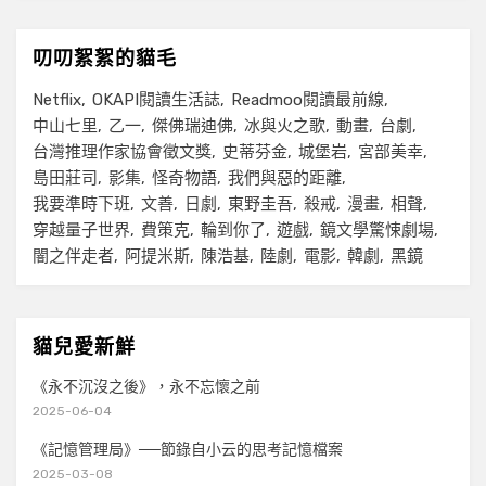
叨叨絮絮的貓毛
Netflix
OKAPI閱讀生活誌
Readmoo閱讀最前線
中山七里
乙一
傑佛瑞迪佛
冰與火之歌
動畫
台劇
台灣推理作家協會徵文獎
史蒂芬金
城堡岩
宮部美幸
島田莊司
影集
怪奇物語
我們與惡的距離
我要準時下班
文善
日劇
東野圭吾
殺戒
漫畫
相聲
穿越量子世界
費策克
輪到你了
遊戲
鏡文學驚悚劇場
闇之伴走者
阿提米斯
陳浩基
陸劇
電影
韓劇
黑鏡
貓兒愛新鮮
《永不沉沒之後》，永不忘懷之前
2025-06-04
《記憶管理局》──節錄自小云的思考記憶檔案
2025-03-08