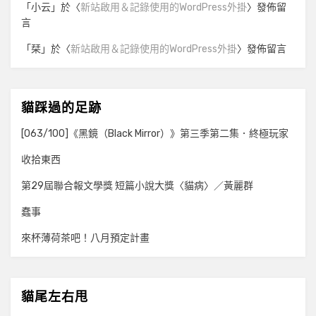
「
小云
」於〈
新站啟用＆記錄使用的WordPress外掛
〉發佈留
言
「
栞
」於〈
新站啟用＆記錄使用的WordPress外掛
〉發佈留言
貓踩過的足跡
[063/100]《黑鏡（Black Mirror）》第三季第二集．終極玩家
收拾東西
第29屆聯合報文學獎 短篇小說大獎〈貓病〉／黃麗群
蠢事
來杯薄荷茶吧！八月預定計畫
貓尾左右甩