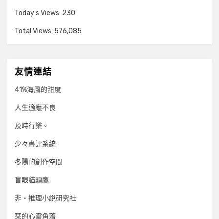
Today's Views:
230
Total Views:
576,085
友情連結
41%海風的甜度
人生適應不良
及時行樂。
少々書評系統
冬陽的創作空間
盲眼貓頭鷹
非‧推理小說研究社
栞的心靈角落