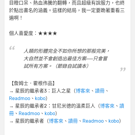
目瞪口呆、熱血沸騰的翻轉，而且超級有說服力，也終
於點出書名的涵義。這樣的結局，我一定要跪著重看三
遍啊！
個人喜愛度：★★★★
人類的形體完全不如你所想的那般完美，
大自然並不會創造出最佳方案──只會嘗
試所有方案。（節錄自試讀本）
【詹姆士．霍根作品】
→ 星辰的繼承者3：巨人之星（
博客來
、
讀冊
、
Readmoo
、
kobo
）
→ 星辰的繼承者2：甘尼米德的溫柔巨人（
博客來
、
讀
冊
、
Readmoo
、
kobo
）
→ 星辰的繼承者（
博客來
、
讀冊
、
Readmoo
、
kobo
）