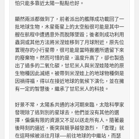
怕只能多靠近太陽一點點也好。
顯然兩派都做到了，前者派出的艦隊成功載回了一
批地球生物，木星衛星上的太空船很可能是其中一
艘在航程中遭遇意外而脫隊墜毀；後者則成功利用
蟲洞或其他方法將米涅娃移到了月球附近，原先位
置現存的小行星帶，很可能是當時搬遷所遺留下來
的廢棄物。然而可惜的是，溫度升高了，卻也製造
出了過多的二氧化碳，甘尼米人與米涅娃陸地的原
生物種因此滅絕。被帶到米涅娃上的地球物種倒是
因禍得福，得以在接近地球的氣候下演化，並在擁
有一定的智慧後，繼承了甘尼米人的科技。
好景不常，太陽系共通的冰河期來臨，太陰科學家
發現除了逃到別的星球去，他們並沒有其他的選
擇，偏偏有限的資源又不足以送走所有人。隨著最
後時刻的逼近，衝突與競爭越發激烈，「查理」就
在這時候被派往月球──前往地球的中繼站，而瑟