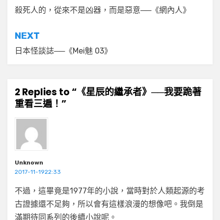
章
殺死人的，從來不是凶器，而是惡意──《網內人》
導
NEXT
覽
日本怪談誌──《Mei魅 03》
2 Replies to “《星辰的繼承者》──我要跪著
重看三遍！”
Unknown
2017-11-1922:33
不過，這畢竟是1977年的小說，當時對於人類起源的考
古證據還不足夠，所以會有這樣浪漫的想像吧。我倒是
滿期待同系列的後續小說呢。