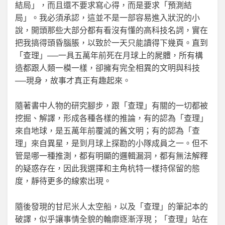
結局」，而且還不要求寫心得，而是要求「預測結
局」。我必須承認，這並不是一部容易進入狀況的小
說，開頭那些大部分都有看沒有懂的高科技名詞，實在
把我搞得頭昏腦脹，以致於一天只能讀得下幾頁。直到
「查理」──一具五萬年前死在月球上的屍體，所有構
造都跟人類一模一樣，卻擁有完全相異的文明與科技
──現身，故事才真正有趣起來。
隨著書中人物的研究腳步，跟「查理」有關的一切都被
挖掘、解譯，形成各種各樣的推論，有的認為「查理」
來自地球，是五萬年前覆滅的舊文明；有的認為「查
理」來自異星，是到月球上探勘的小隊成員之一。但不
管是哪一種推測，都有明顯的邏輯漏洞，都有無法解釋
的疑惑存在，因此我選擇和主角杭特一樣持保留的態
度，靜待更多的線索出現。
隨後發現的甘尼米人太空船，以及「查理」的筆記本的
破譯，似乎讓事情全貌的輪廓逐漸浮現；「查理」站在