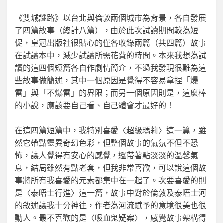
《雙城謎路》以台北與倫敦兩個城市為背景，各自發展
了四篇故事（總計八篇），由於此次試讀期間較為短
促，皇冠出版社很貼心的僅各收錄兩篇（共四篇）故事
在試讀本中，減少試讀所需花費的時間。本來我想為試
讀的這四個短篇各自作劇情簡介，不過我發現很難為這
些故事做簡述，其中一個原因是覺得不容易拿捏「爆
雷」與「不爆雷」的界限；而另一個原因則是，這麼棒
的小說，應該要自己看、自己體會才最好的！
在這四篇短篇中，我特別喜愛〈超級瑪莉〉這一篇，雖
然它帶點靈異奇幻色彩，但整個故事的氣氛不但不恐
怖，讓人覺得有安心的感覺，還帶著點淡淡的溫馨氣
息，結局雖然有點老套，但我非常喜歡，可以說這個故
事將所有我喜愛的元素都集中在一起了。次要喜愛的則
是〈泰晤士行進〉這一篇，故事中對於倫敦及泰晤士河
的敘述讓我十分神往，作者為河流賦予的意境很美也很
動人。最不喜歡的是〈吸血鬼疑案〉，感覺故事架構得