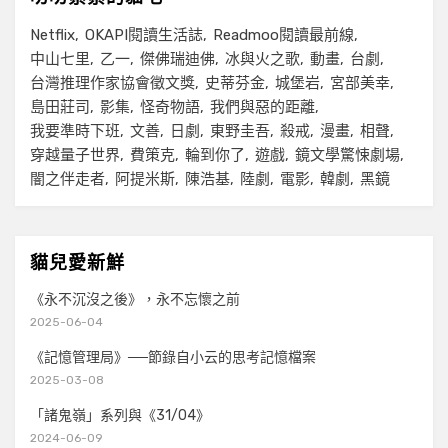
Netflix
OKAPI閱讀生活誌
Readmoo閱讀最前線
中山七里
乙一
傑佛瑞迪佛
冰與火之歌
動畫
台劇
台灣推理作家協會徵文獎
史蒂芬金
城堡岩
宮部美幸
島田莊司
影集
怪奇物語
我們與惡的距離
我要準時下班
文善
日劇
東野圭吾
殺戒
漫畫
相聲
穿越量子世界
費策克
輪到你了
遊戲
鏡文學驚悚劇場
闇之伴走者
阿提米斯
陳浩基
陸劇
電影
韓劇
黑鏡
貓兒愛新鮮
《永不沉沒之後》，永不忘懷之前
2025-06-04
《記憶管理局》──節錄自小云的思考記憶檔案
2025-03-08
「諸鬼嶺」系列與《31/04》
2024-06-09