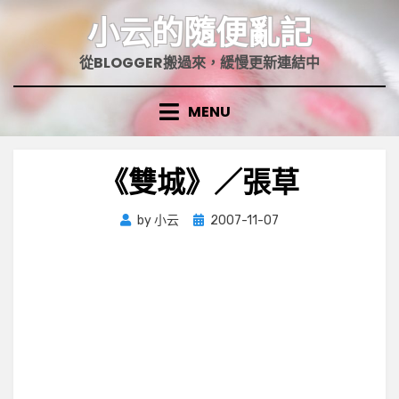
Skip
小云的隨便亂記
to
content
從BLOGGER搬過來，緩慢更新連結中
MENU
《雙城》／張草
Posted
by
小云
2007-11-07
on