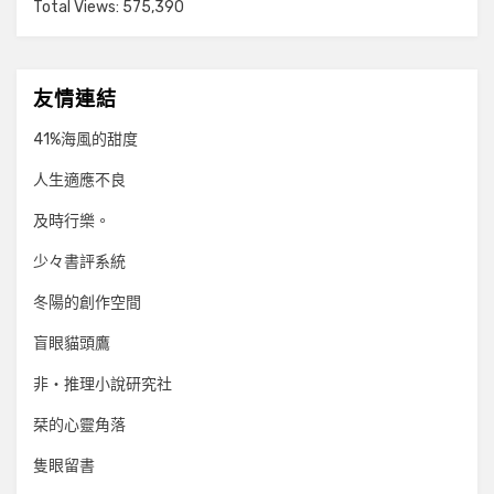
Total Views:
575,390
友情連結
41%海風的甜度
人生適應不良
及時行樂。
少々書評系統
冬陽的創作空間
盲眼貓頭鷹
非‧推理小說研究社
栞的心靈角落
隻眼留書