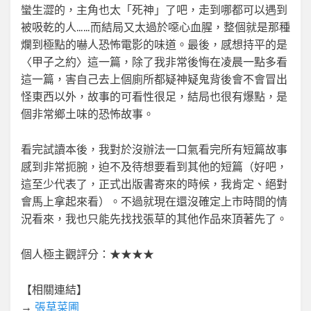
蠻生澀的，主角也太「死神」了吧，走到哪都可以遇到
被吸乾的人……而結局又太過於噁心血腥，整個就是那種
爛到極點的嚇人恐怖電影的味道。最後，感想持平的是
〈甲子之約〉這一篇，除了我非常後悔在凌晨一點多看
這一篇，害自己去上個廁所都疑神疑鬼背後會不會冒出
怪東西以外，故事的可看性很足，結局也很有爆點，是
個非常鄉土味的恐怖故事。
看完試讀本後，我對於沒辦法一口氣看完所有短篇故事
感到非常扼腕，迫不及待想要看到其他的短篇（好吧，
這至少代表了，正式出版書寄來的時候，我肯定、絕對
會馬上拿起來看）。不過就現在還沒確定上市時間的情
況看來，我也只能先找找張草的其他作品來頂著先了。
個人極主觀評分：★★★★
【相關連結】
→
張草菜圃