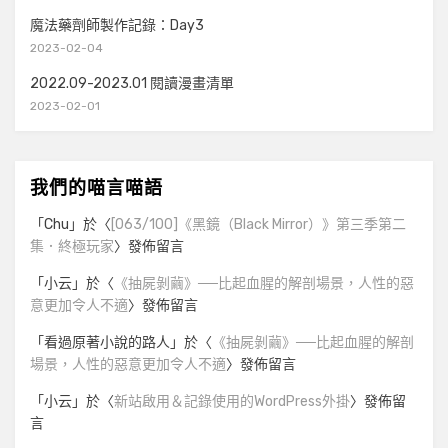
魔法藥劑師製作記錄：Day3
2023-02-04
2022.09-2023.01 閱讀漫畫清單
2023-02-01
我們的喵言喵語
「
Chu
」於〈
[063/100]《黑鏡（Black Mirror）》第三季第二
集．終極玩家
〉發佈留言
「
小云
」於〈
《抽屍剝繭》──比起血腥的解剖場景，人性的惡
意更加令人不適
〉發佈留言
「
看過原著小說的路人
」於〈
《抽屍剝繭》──比起血腥的解剖
場景，人性的惡意更加令人不適
〉發佈留言
「
小云
」於〈
新站啟用＆記錄使用的WordPress外掛
〉發佈留
言