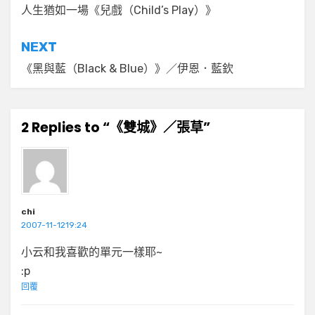
章
人生猶如一場《兒戲（Child’s Play）》
導
NEXT
覽
《黑與藍（Black & Blue）》／伊恩．藍欽
2 Replies to “《雙城》／張草”
chi
2007-11-1219:24
小云和我喜歡的單元一樣耶~
:p
回覆