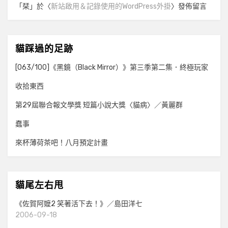
「
栞
」於〈
新站啟用＆記錄使用的WordPress外掛
〉發佈留言
貓踩過的足跡
[063/100]《黑鏡（Black Mirror）》第三季第二集．終極玩家
收拾東西
第29屆聯合報文學獎 短篇小說大獎〈貓病〉／黃麗群
蠢事
來杯薄荷茶吧！八月預定計畫
貓尾左右甩
《佐賀阿嬤2 笑著活下去！》／島田洋七
2006-09-18