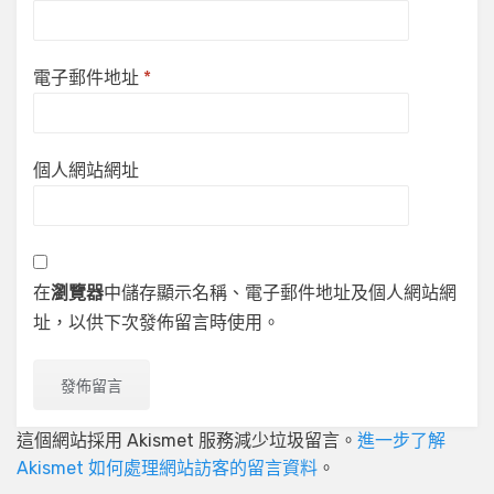
電子郵件地址
*
個人網站網址
在
瀏覽器
中儲存顯示名稱、電子郵件地址及個人網站網
址，以供下次發佈留言時使用。
這個網站採用 Akismet 服務減少垃圾留言。
進一步了解
Akismet 如何處理網站訪客的留言資料
。