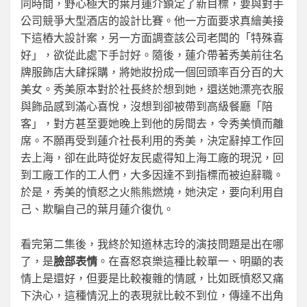
同時間，野心極大的葉月蓮介鎖定了新目標，要與對手
公司競爭大型酒店的設計比賽。他一方面要求真繪美接
下這樁大設計案，另一方面調查該公司老闆的「特殊喜
好」，欲從此處下手討好。隨後，蓮介帶著秀美前往名
牌服飾店大肆採購，將她妝扮成一個回頭率百分百的大
美女。秀美原本對於社長終於想到她，還送她漂亮衣服
與飾品感到滿心喜悅，沒想到卻被帶到高級餐廳「陪
客」，對方甚至要她晚上到他的房間去，令秀美憤而離
席。不願再受到蓮介社長利用的秀美，決定辭掉工作回
去上海，卻在此時從好友民處得知上海工廠的現況，回
到工廠工作的工人們，大多因達不到指標而被迫辭職。
於是，秀美的憤怒之火熊熊燃燒，她決定，要向利用自
己、欺騙自己的葉月蓮介復仇。
看完第二集後，我終於知道林志玲的演技問題是出在哪
了，是
臉部表情
。在喜怒哀樂這種比較單一、明顯的表
情上是還好，但要是比較複雜的情感，比如既憤怒又痛
下決心，這種情況上的表現就比較不到位，傳達不出角