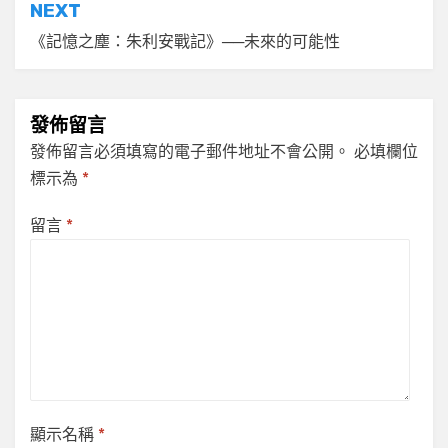
NEXT
覽
《記憶之塵：朱利安戰記》──未來的可能性
發佈留言
發佈留言必須填寫的電子郵件地址不會公開。
必填欄位
標示為
*
留言
*
顯示名稱
*