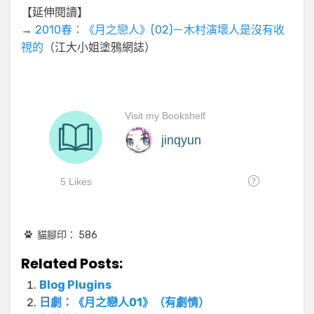
【延伸閱讀】
→
2010春：《月之戀人》(02)－木村演壞人是沒有收
視的
（江大小姐塗鴉網誌）
貓腳印：
586
Related Posts:
Blog Plugins
日劇：《月之戀人01》（有劇情）