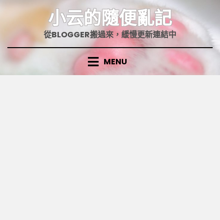
Skip
小云的隨便亂記
to
content
從BLOGGER搬過來，緩慢更新連結中
MENU