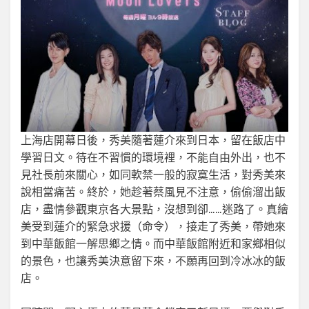
上海店開幕日後，秀美隨著蓮介來到日本，留在飯店中
學習日文。待在不習慣的環境裡，不能自由外出，也不
見社長前來關心，如同軟禁一般的寂寞生活，對秀美來
說相當痛苦。終於，她趁著蔡風見不注意，偷偷溜出飯
店，盡情參觀東京各大景點，沒想到卻……迷路了。真繪
美受到蓮介的緊急求援（命令），接走了秀美，帶她來
到中華飯館一解思鄉之情。而中華飯館附近和家鄉相似
的景色，也讓秀美決意留下來，不願再回到冷冰冰的飯
店。