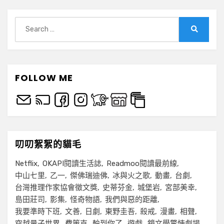
Search
for:
Search
FOLLOW ME
叨叨絮絮的貓毛
Netflix
OKAPI閱讀生活誌
Readmoo閱讀最前線
中山七里
乙一
傑佛瑞迪佛
冰與火之歌
動畫
台劇
台灣推理作家協會徵文獎
史蒂芬金
城堡岩
宮部美幸
島田莊司
影集
怪奇物語
我們與惡的距離
我要準時下班
文善
日劇
東野圭吾
殺戒
漫畫
相聲
穿越量子世界
費策克
輪到你了
遊戲
鏡文學驚悚劇場