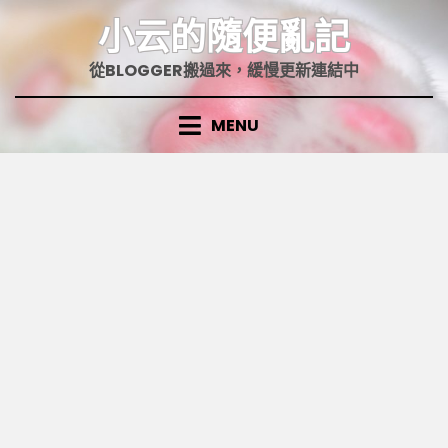
Skip
小云的隨便亂記
to
content
從BLOGGER搬過來，緩慢更新連結中
MENU