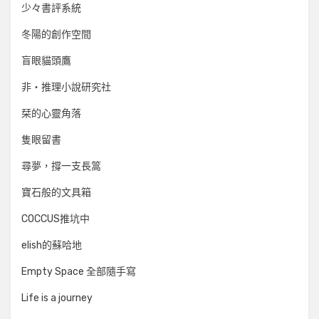
少々書評系統
冬陽的創作空間
盲眼貓頭鷹
非‧推理小說研究社
栞的心靈角落
隻眼留書
尋夢，撐一支長篙
寶石般的文具箱
COCCUS推坑中
elish的蘇哈地
Empty Space 全部隨手寫
Life is a journey