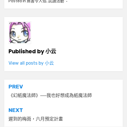
Posted in
無書令人俗
,
試讀活動
Published by
小云
View all posts by 小云
文
PREV
章
《幻紙魔法師》──我也好想成為紙魔法師
導
NEXT
覽
遲到的梅雨，六月預定計畫