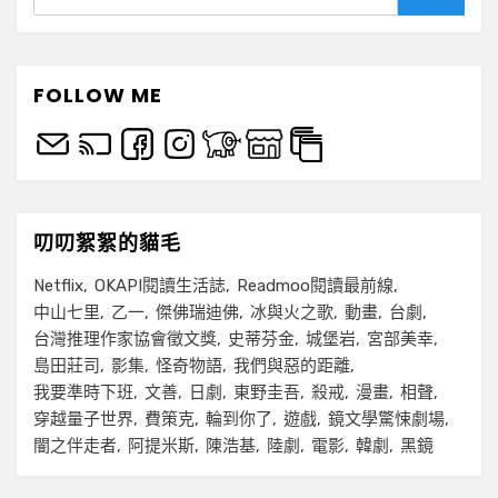
Search
FOLLOW ME
叨叨絮絮的貓毛
Netflix
OKAPI閱讀生活誌
Readmoo閱讀最前線
中山七里
乙一
傑佛瑞迪佛
冰與火之歌
動畫
台劇
台灣推理作家協會徵文獎
史蒂芬金
城堡岩
宮部美幸
島田莊司
影集
怪奇物語
我們與惡的距離
我要準時下班
文善
日劇
東野圭吾
殺戒
漫畫
相聲
穿越量子世界
費策克
輪到你了
遊戲
鏡文學驚悚劇場
闇之伴走者
阿提米斯
陳浩基
陸劇
電影
韓劇
黑鏡