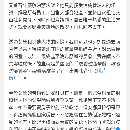
又會有什麼解決辦法呢？他只能接受信託管理人的建
議，解雇所有員工，出售大部分地產，並將自家祖宅交
由建商開發，同時他也意識到，自己唯一熟悉的生活方
式，就要經歷翻天覆地的改變，再也回不去了。
透過艾德和其他人物的回憶，我們可以輕易想像過去兩
百年以來，哈特爾浦莊園的繁華與紙醉金迷，對比隨後
的開發、改建，最終甚至淪為廢墟的景象，實在讓人不
禁唏噓感慨，簡直就是英國版的「
眼看他起朱樓，眼看
他宴賓客，眼看他樓塌了
」（出自孔尚任《
桃花
扇
》）。
至於艾德的青梅竹馬安娜貝拉，則是一個完全相反的對
照組，她的父親節儉到近乎嚴苛，死後留下了不少遺
產，她不需要賣房子也能不愁吃穿，但安娜貝拉卻是巴
不得趕緊擺脫自家房舍，不想繼續住在這個讓她喘不過
氣的地方，比起勇敢面對現實的艾德，她簡直就如沉浸
在幻夢之中不願醒來的少女，她的際遇更彷彿一齣
黑色