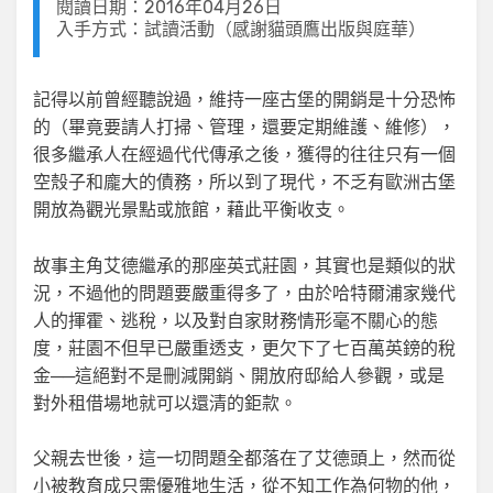
閱讀日期：2016年04月26日
入手方式：試讀活動（感謝貓頭鷹出版與庭華）
記得以前曾經聽說過，維持一座古堡的開銷是十分恐怖
的（畢竟要請人打掃、管理，還要定期維護、維修），
很多繼承人在經過代代傳承之後，獲得的往往只有一個
空殼子和龐大的債務，所以到了現代，不乏有歐洲古堡
開放為觀光景點或旅館，藉此平衡收支。
故事主角艾德繼承的那座英式莊園，其實也是類似的狀
況，不過他的問題要嚴重得多了，由於哈特爾浦家幾代
人的揮霍、逃稅，以及對自家財務情形毫不關心的態
度，莊園不但早已嚴重透支，更欠下了七百萬英鎊的稅
金──這絕對不是刪減開銷、開放府邸給人參觀，或是
對外租借場地就可以還清的鉅款。
父親去世後，這一切問題全都落在了艾德頭上，然而從
小被教育成只需優雅地生活，從不知工作為何物的他，