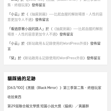
集．終極玩家
〉發佈留言
「
小云
」於〈
《抽屍剝繭》──比起血腥的解剖場景，人性的惡
意更加令人不適
〉發佈留言
「
看過原著小說的路人
」於〈
《抽屍剝繭》──比起血腥的解剖
場景，人性的惡意更加令人不適
〉發佈留言
「
小云
」於〈
新站啟用＆記錄使用的WordPress外掛
〉發佈留
言
「
栞
」於〈
新站啟用＆記錄使用的WordPress外掛
〉發佈留言
貓踩過的足跡
[063/100]《黑鏡（Black Mirror）》第三季第二集．終極玩家
收拾東西
第29屆聯合報文學獎 短篇小說大獎〈貓病〉／黃麗群