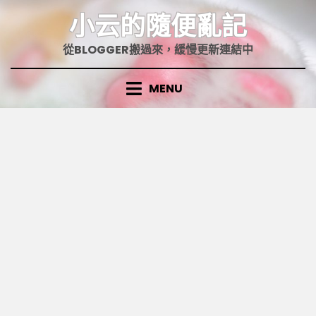
Skip
小云的隨便亂記
to
content
從BLOGGER搬過來，緩慢更新連結中
MENU