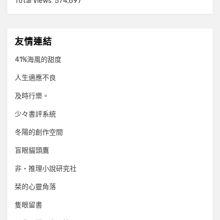
Total Views:
574,697
友情連結
41%海風的甜度
人生適應不良
及時行樂。
少々書評系統
冬陽的創作空間
盲眼貓頭鷹
非‧推理小說研究社
栞的心靈角落
隻眼留書