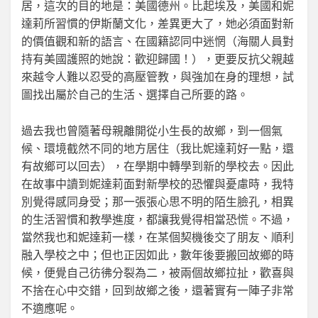
居，這次的目的地是：美國德州。比起埃及，美國和妮
達莉所習慣的伊斯蘭文化，差異更大了，她必須面對新
的價值觀和新的語言、在國籍認同中迷惘（海關人員對
持有美國護照的她說：歡迎歸國！），更要反抗父親越
來越令人難以忍受的高壓管教，與強加在身的理想，試
圖找出屬於自己的生活、選擇自己所要的路。
過去我也曾隨著母親離開從小生長的故鄉，到一個氣
候、環境截然不同的地方居住（我比妮達莉好一點，還
有故鄉可以回去），在學期中轉學到新的學校去。因此
在故事中讀到妮達莉面對新學校的恐懼與憂慮時，我特
別覺得感同身受；那一張張心思不明的陌生臉孔，相異
的生活習慣和教學進度，都讓我覺得相當恐慌。不過，
當然我也和妮達莉一樣，在某個契機後交了朋友、順利
融入學校之中；但也正因如此，數年後要搬回故鄉的時
候，便覺自己彷彿分裂為二，被兩個故鄉拉扯，歡喜與
不捨在心中交錯，回到故鄉之後，還著實有一陣子非常
不適應呢。