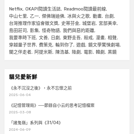
Netflix
OKAPI閱讀生活誌
Readmoo閱讀最前線
中山七里
乙一
傑佛瑞迪佛
冰與火之歌
動畫
台劇
台灣推理作家協會徵文獎
史蒂芬金
城堡岩
宮部美幸
島田莊司
影集
怪奇物語
我們與惡的距離
我要準時下班
文善
日劇
東野圭吾
殺戒
漫畫
相聲
穿越量子世界
費策克
輪到你了
遊戲
鏡文學驚悚劇場
闇之伴走者
阿提米斯
陳浩基
陸劇
電影
韓劇
黑鏡
貓兒愛新鮮
《永不沉沒之後》，永不忘懷之前
2025-06-04
《記憶管理局》──節錄自小云的思考記憶檔案
2025-03-08
「諸鬼嶺」系列與《31/04》
2024-06-09