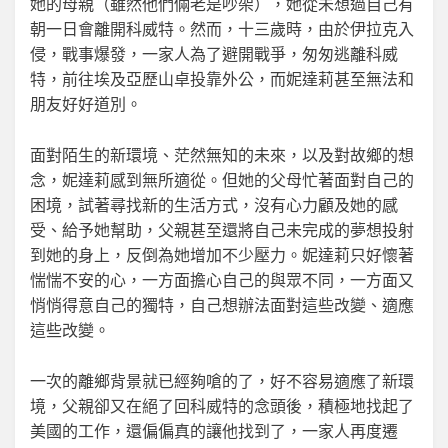
她的母親（雖然他們倆老是吵架），她從未想過自己有
朝一日會離開科威特。然而，十三歲時，由於伊拉克入
侵，戰事爆發，一家人為了避開戰爭，匆匆逃離科威
特，前往埃及亞歷山卓投靠外公，而妮達莉甚至無法和
朋友好好道別。
面對陌生的新環境、茫然無知的未來，以及對故鄉的想
念，妮達莉感到無所適從。但她的父母忙著面對自己的
困境，試著尋找新的生活方式，沒有心力顧及她的感
受、給予她幫助，父親甚至還將自己未完成的夢想投射
到她的身上，反倒為她增加不少壓力。妮達莉只好懷著
惴惴不安的心，一方面擔心自己的與眾不同，一方面又
悄悄得意自己的獨特，自己想辦法面對這些改變、適應
這些改變。
一次的離鄉背景就已經夠嗆的了，好不容易適應了新環
境，父親卻又在絕了回科威特的念頭後，積極地找起了
美國的工作，還偏偏真的讓他找到了，一家人再度遷