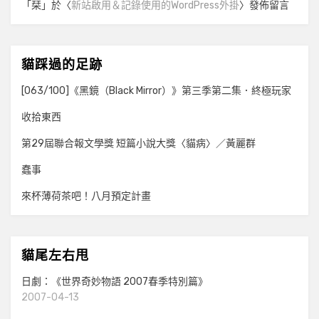
「
栞
」於〈
新站啟用＆記錄使用的WordPress外掛
〉發佈留言
貓踩過的足跡
[063/100]《黑鏡（Black Mirror）》第三季第二集．終極玩家
收拾東西
第29屆聯合報文學獎 短篇小說大獎〈貓病〉／黃麗群
蠢事
來杯薄荷茶吧！八月預定計畫
貓尾左右甩
日劇：《世界奇妙物語 2007春季特別篇》
2007-04-13