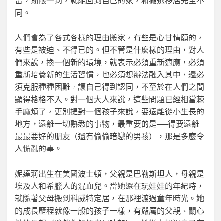
留，期限一到，就能回到自己的家，和搬遷移居完全不
同。
人們會為了各式各樣的理由搬家，有些是心甘情願的，
有些是被迫、不得已的。但不管是什麼樣的理由，對人
們來說，換一個新的環境，就表示必須重新適應，必須
重新培養新的生活習慣，也必須想辦法融入其中，還必
須克服種種困難，讓自己得到認同，不至於在人們之間
顯得格格不入。對一個大人來說，這些問題已經相當棘
手麻煩了，更別提對一個孩子來說，要遠離從小生長的
地方，遠離一切熟悉的事物，最重要的是──得要遠離
最最要好的朋友（還有偷偷暗戀的男孩），那是多麼令
人慌亂的事。
妮達莉出生在美國波士頓，父親是巴勒斯坦人，母親是
埃及人和希臘人的混血兒。當她還在玩娃娃的年紀時，
就隨著父母搬到科威特定居，在那裡渡過童年時光。她
的成長歷程就像一般的孩子一樣，有嚴厲的父親、關心