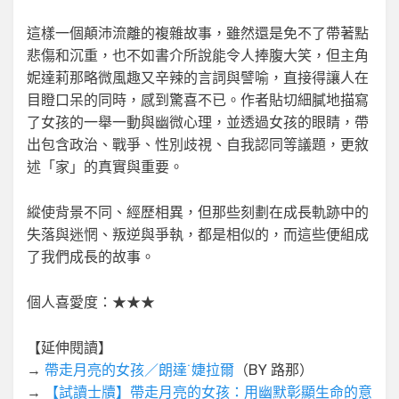
這樣一個顛沛流離的複雜故事，雖然還是免不了帶著點
悲傷和沉重，也不如書介所說能令人捧腹大笑，但主角
妮達莉那略微風趣又辛辣的言詞與譬喻，直接得讓人在
目瞪口呆的同時，感到驚喜不已。作者貼切細膩地描寫
了女孩的一舉一動與幽微心理，並透過女孩的眼睛，帶
出包含政治、戰爭、性別歧視、自我認同等議題，更敘
述「家」的真實與重要。
縱使背景不同、經歷相異，但那些刻劃在成長軌跡中的
失落與迷惘、叛逆與爭執，都是相似的，而這些便組成
了我們成長的故事。
個人喜愛度：★★★
【延伸閱讀】
→
帶走月亮的女孩／朗達˙婕拉爾
（BY 路那）
→
【試讀士牘】帶走月亮的女孩：用幽默彰顯生命的意