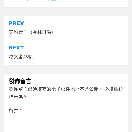
文
PREV
章
天狗食日（雲林日蝕）
導
NEXT
覽
寫文者49問
發佈留言
發佈留言必須填寫的電子郵件地址不會公開。
必填欄位
標示為
*
留言
*