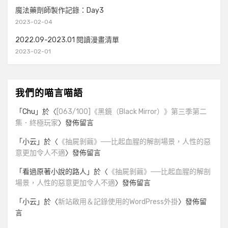
魔法藥劑師製作記錄：Day3
2023-02-04
2022.09-2023.01 閱讀漫畫清單
2023-02-01
我們的喵言喵語
「
Chu
」於〈
[063/100]《黑鏡（Black Mirror）》第三季第二
集．終極玩家
〉發佈留言
「
小云
」於〈
《抽屍剝繭》──比起血腥的解剖場景，人性的惡
意更加令人不適
〉發佈留言
「
看過原著小說的路人
」於〈
《抽屍剝繭》──比起血腥的解剖
場景，人性的惡意更加令人不適
〉發佈留言
「
小云
」於〈
新站啟用＆記錄使用的WordPress外掛
〉發佈留
言