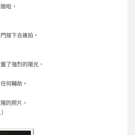
露臉啦，
快門按下去連拍。
掩蓋了強烈的陽光，
用任何輔助。
太陽的照片，
…）