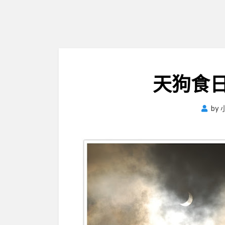
天狗食
by