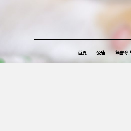
Skip
to
content
首頁
公告
無書令