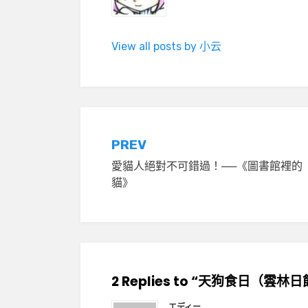
View all posts by 小云
文
PREV
愛貓人絕對不可錯過！──《圖書館裡的
章
貓》
導
覽
2 Replies to “天狗食日（雲林
エディー