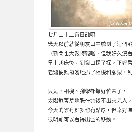
七月二十二有日蝕唷！
幾天以前就從朋友口中聽到了這個
（新聞也大報特報啦，但我好久沒看
早上起床後，到窗口探了探，正好
老爺便興匆匆地抓了相機和腳架，
只是，相機、腳架都擺好位置了，
太陽還害羞地躲在雲後不出來見人
今天的雲有點多也有點厚，但幸好
很明顯可以看得出雲的移動。