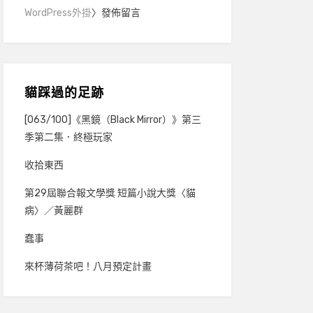
WordPress外掛
〉發佈留言
貓踩過的足跡
[063/100]《黑鏡（Black Mirror）》第三
季第二集．終極玩家
收拾東西
第29屆聯合報文學獎 短篇小說大獎〈貓
病〉／黃麗群
蠢事
來杯薄荷茶吧！八月預定計畫