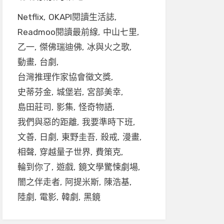
Netflix
OKAPI閱讀生活誌
Readmoo閱讀最前線
中山七里
乙一
傑佛瑞迪佛
冰與火之歌
動畫
台劇
台灣推理作家協會徵文獎
史蒂芬金
城堡岩
宮部美幸
島田莊司
影集
怪奇物語
我們與惡的距離
我要準時下班
文善
日劇
東野圭吾
殺戒
漫畫
相聲
穿越量子世界
費策克
輪到你了
遊戲
鏡文學驚悚劇場
闇之伴走者
阿提米斯
陳浩基
陸劇
電影
韓劇
黑鏡