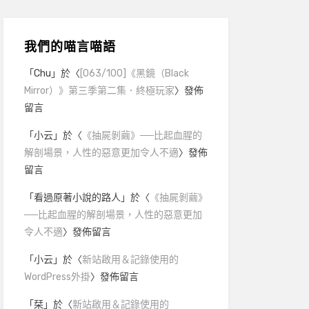
我們的喵言喵語
「
Chu
」於〈
[063/100]《黑鏡（Black
Mirror）》第三季第二集．終極玩家
〉發佈
留言
「
小云
」於〈
《抽屍剝繭》──比起血腥的
解剖場景，人性的惡意更加令人不適
〉發佈
留言
「
看過原著小說的路人
」於〈
《抽屍剝繭》
──比起血腥的解剖場景，人性的惡意更加
令人不適
〉發佈留言
「
小云
」於〈
新站啟用＆記錄使用的
WordPress外掛
〉發佈留言
「
栞
」於〈
新站啟用＆記錄使用的