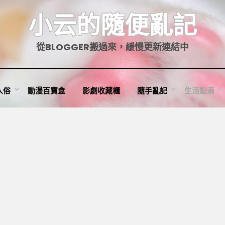
小云的隨便亂記
從BLOGGER搬過來，緩慢更新連結中
人俗
動漫百寶盒
影劇收藏櫃
隨手亂記
生活點滴