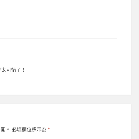
真是太可惜了！
公開。
必填欄位標示為
*