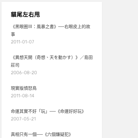
貓尾左右甩
《黑眼圈Ⅲ：風暴之書》──右眼皮上的故
事
2011-01-07
《異想天開（奇想、天を動かす）》／島田
莊司
2006-08-20
現實版憤怒鳥
2011-08-14
命運其實不好「玩」──《命運好好玩》
2007-05-21
真相只有一個──《六個嫌疑犯》