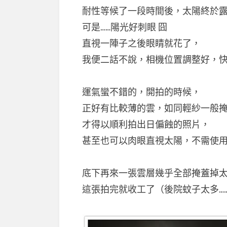
耐性等候了一段時間後，太陽終於
可是……陽光好刺眼 囧
直視一陣子之後眼睛就花了，
我便二話不說，相機位置調整好，
運氣蠻不錯的，開拍的時候，
正好有比較薄的雲，如同輕紗一般
才得以順利拍出日偏蝕的照片，
甚至也可以肉眼直視太陽，不需使
底下再來一張雲層幾乎全部掩蓋掉
這張拍完就收工了（後院蚊子太多…