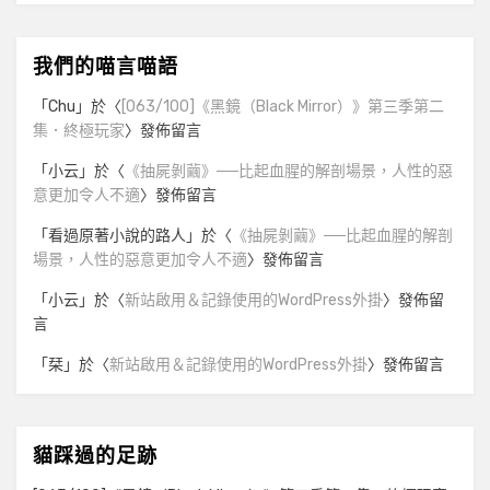
我們的喵言喵語
「
Chu
」於〈
[063/100]《黑鏡（Black Mirror）》第三季第二
集．終極玩家
〉發佈留言
「
小云
」於〈
《抽屍剝繭》──比起血腥的解剖場景，人性的惡
意更加令人不適
〉發佈留言
「
看過原著小說的路人
」於〈
《抽屍剝繭》──比起血腥的解剖
場景，人性的惡意更加令人不適
〉發佈留言
「
小云
」於〈
新站啟用＆記錄使用的WordPress外掛
〉發佈留
言
「
栞
」於〈
新站啟用＆記錄使用的WordPress外掛
〉發佈留言
貓踩過的足跡