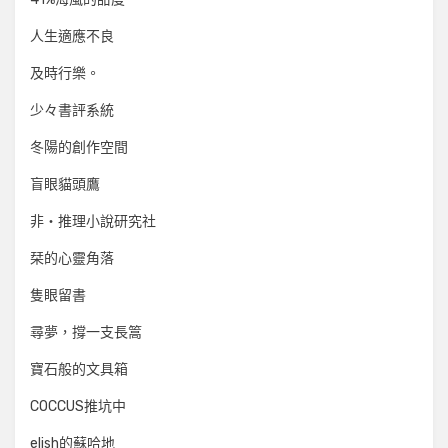
人生適應不良
及時行樂。
少々書評系統
冬陽的創作空間
盲眼貓頭鷹
非‧推理小說研究社
栞的心靈角落
隻眼留書
尋夢，撐一支長篙
寶石般的文具箱
COCCUS推坑中
elish的蘇哈地