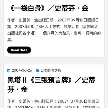
on
芬．
《一袋白骨》／史蒂芬．金
金〉
中
在
by
有 2 則留言
小云
作者：史蒂芬．金出版日期：2007年09月12日閱讀日
〈《一
期：2007年08月13日入手方式：試讀活動（感謝遠流
袋
出版社與曾小姐） 一個八月的大熱天，麥可．努南的的
白
骨》
妻…
／
史
Read More
蒂
芬．
金〉
Posted
2007-06-26
幻想世界之旅
中
on
黑塔Ⅱ《三張預言牌》／史蒂
芬．金
在
by
有 5 則留言
小云
作者：史蒂芬．金出版日期：2007年07月30日閱讀日
〈黑
期：2007年06月26日入手方式：試讀活動（感謝皇冠