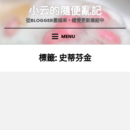
Skip
小云的隨便亂記
to
content
從BLOGGER搬過來，緩慢更新連結中
MENU
標籤
:
史蒂芬金