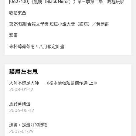
[063/100]《黑鏡（Black Mirror）》第三季第二集．終極玩家
收拾東西
第29屆聯合報文學獎 短篇小說大獎〈貓病〉／黃麗群
蠢事
來杯薄荷茶吧！八月預定計畫
貓尾左右甩
大師不愧是大師──《松本清張短篇傑作選(上)》
2008-01-12
馬鈴薯烤蛋
2006-05-12
送書，是最好的禮物
2007-01-29