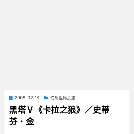
Posted
2008-02-13
幻想世界之旅
on
黑塔Ⅴ《卡拉之狼》／史蒂
芬．金
on
by
Leave a comment
小云