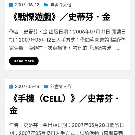
／
Posted
2007-06-12
無書令人俗
史
on
蒂
《戰慄遊戲》／史蒂芬．金
芬．
金
on
by
Leave a comment
小云
作者：史蒂芬．金 出版日期：2006年07月01日 閱讀日
《戰
期：2007年06月12日入手方式：借閱＠圖書館 暢銷作
慄
家保羅．薛頓在一次車禍後， 被他的「頭號書迷」…
遊
戲》
Read More
／
史
蒂
芬．
Posted
2007-05-13
無書令人俗
金
on
《手機（CELL）》／史蒂芬．
金
在
by
有 14 則留言
小云
作者：史蒂芬．金出版日期：2007年05月28日閱讀日
〈《手
期：2007年05月13日入手方式：試讀活動（感謝皇完