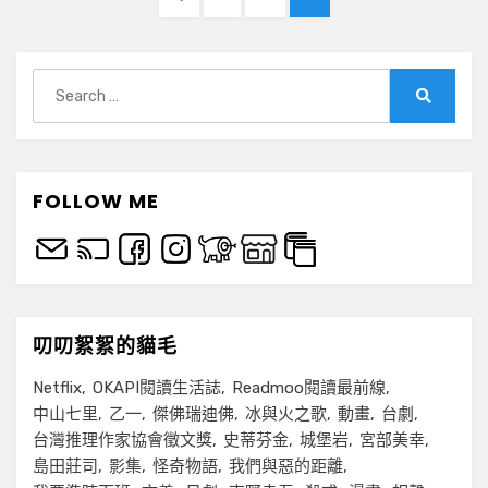
金〉
章
PAGE
中
分
Search
頁
for:
Search
FOLLOW ME
叨叨絮絮的貓毛
Netflix
OKAPI閱讀生活誌
Readmoo閱讀最前線
中山七里
乙一
傑佛瑞迪佛
冰與火之歌
動畫
台劇
台灣推理作家協會徵文獎
史蒂芬金
城堡岩
宮部美幸
島田莊司
影集
怪奇物語
我們與惡的距離