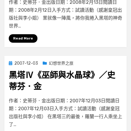
作者：史蒂芬．金出版日期：2008年2月13日閱讀日
黑
期：2008年2月12日入手方式：試讀活動（感謝皇冠出
塔
版社與李小姐） 業就像一陣風，將你我捲入黑塔的神奇
Ⅴ《卡
拉
世界…
之
狼》
Read More
／
史
蒂
Posted
2007-12-03
幻想世界之旅
芬．
on
金
黑塔Ⅳ《巫師與水晶球》／史
蒂芬．金
在
by
有 4 則留言
小云
作者：史蒂芬．金出版日期：2007年12月03日閱讀日
〈黑
期：2007年12月03日入手方式：試讀活動（感謝皇冠
塔
出版社與李小姐） 在黑塔三的最後，羅蘭一行人乘坐上
Ⅳ《巫
師
了…
與