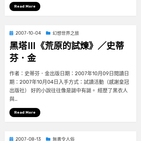
水
Read More
晶
球》
／
Posted
2007-10-04
幻想世界之旅
史
on
蒂
黑塔Ⅲ《荒原的試煉》／史蒂
芬．
金〉
芬．金
中
在
by
有 7 則留言
小云
作者：史蒂芬．金出版日期：2007年10月09日閱讀日
〈黑
期：2007年10月04日入手方式：試讀活動（感謝皇冠
塔
出版社） 好的小說往往像是謎中有謎。 經歷了黑衣人
Ⅲ《荒
原
與…
的
試
Read More
煉》
／
史
Posted
2007-08-13
無書令人俗
蒂