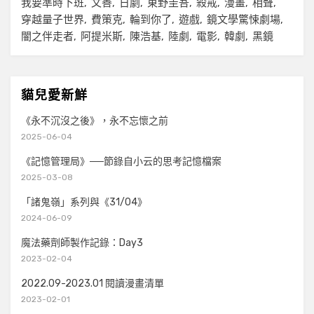
我要準時下班
文善
日劇
東野圭吾
殺戒
漫畫
相聲
穿越量子世界
費策克
輪到你了
遊戲
鏡文學驚悚劇場
闇之伴走者
阿提米斯
陳浩基
陸劇
電影
韓劇
黑鏡
貓兒愛新鮮
《永不沉沒之後》，永不忘懷之前
2025-06-04
《記憶管理局》──節錄自小云的思考記憶檔案
2025-03-08
「諸鬼嶺」系列與《31/04》
2024-06-09
魔法藥劑師製作記錄：Day3
2023-02-04
2022.09-2023.01 閱讀漫畫清單
2023-02-01