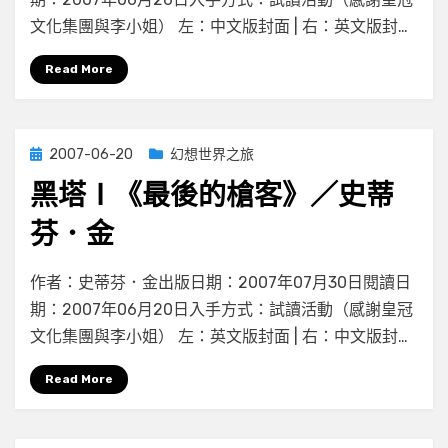
塔
文化集團與李小姐） 左：中文版封面 | 右：英文版封…
Ⅱ《三
張
Read More
預
言
牌》
／
Posted
2007-06-20
幻想世界之旅
史
on
蒂
黑塔Ⅰ《最後的槍客》／史蒂
芬．
芬．金
金〉
中
on
by
Leave a comment
小云
作者：史蒂芬．金出版日期：2007年07月30日閱讀日
黑
期：2007年06月20日入手方式：試讀活動（感謝皇冠
塔
文化集團與李小姐） 左：英文版封面 | 右：中文版封…
Ⅰ《最
後
Read More
的
槍
客》