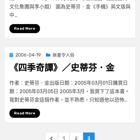
機
文化集團與李小姐） 圖為史蒂芬．金《手機》英文版與
（Cell）》
／
中…
史
蒂
Read More
芬．
金〉
中
Posted
2006-04-19
無書令人俗
on
《四季奇譚》／史蒂芬．金
在
by
有 2 則留言
小云
作者：史蒂芬．金出版日期：2005年03月01日購買日
〈《四
期：2005年03月05日 2005年3月，我買下了這本書。
季
我對史蒂芬金這個作者，並不熟悉，只知道他以恐怖…
奇
譚》
Read More
／
史
蒂
文
芬．
PREVIOUS
PAGE
PAGE
PAGE
1
2
3