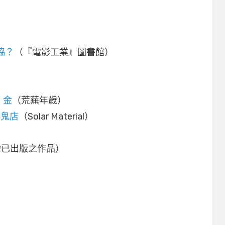
協？
（『電影工業』圖書館）
‧金
（荒蕪年歲）
與鬼店
（Solar Material）
灣已出版之作品）