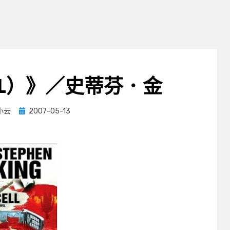
LL）》／史蒂芬．金
Posted
小云
2007-05-13
on