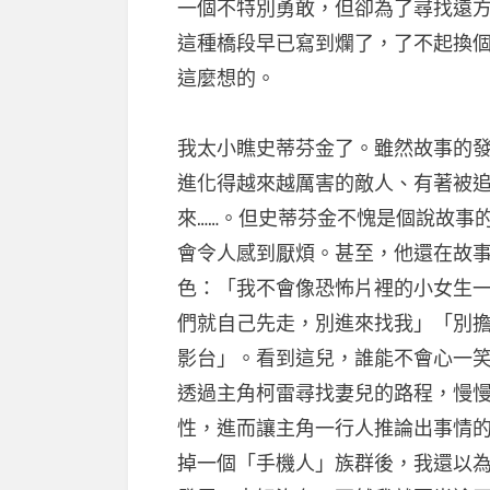
一個不特別勇敢，但卻為了尋找遠
這種橋段早已寫到爛了，了不起換個
這麼想的。
我太小瞧史蒂芬金了。雖然故事的
進化得越來越厲害的敵人、有著被
來……。但史蒂芬金不愧是個說故事
會令人感到厭煩。甚至，他還在故
色：「我不會像恐怖片裡的小女生
們就自己先走，別進來找我」「別擔心
影台」。看到這兒，誰能不會心一
透過主角柯雷尋找妻兒的路程，慢
性，進而讓主角一行人推論出事情
掉一個「手機人」族群後，我還以