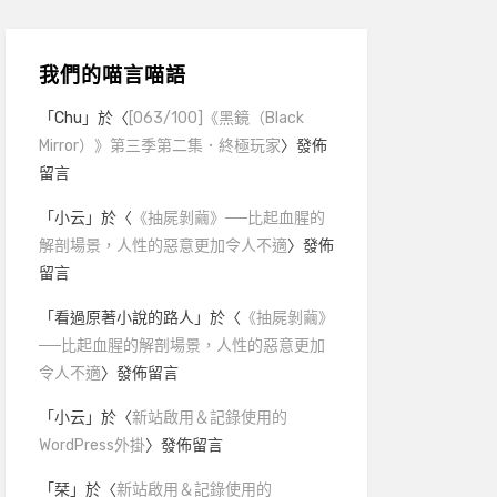
我們的喵言喵語
「
Chu
」於〈
[063/100]《黑鏡（Black
Mirror）》第三季第二集．終極玩家
〉發佈
留言
「
小云
」於〈
《抽屍剝繭》──比起血腥的
解剖場景，人性的惡意更加令人不適
〉發佈
留言
「
看過原著小說的路人
」於〈
《抽屍剝繭》
──比起血腥的解剖場景，人性的惡意更加
令人不適
〉發佈留言
「
小云
」於〈
新站啟用＆記錄使用的
WordPress外掛
〉發佈留言
「
栞
」於〈
新站啟用＆記錄使用的