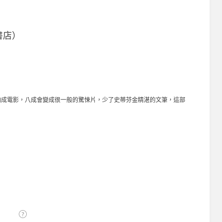
）
書店）
拍成電影，八成會變成很一般的驚悚片，少了史蒂芬金精湛的文筆，這部