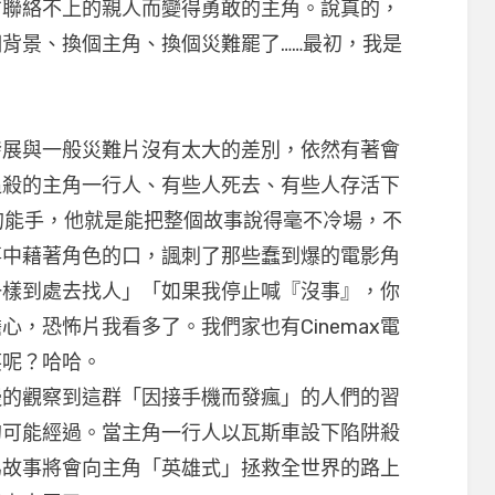
方聯絡不上的親人而變得勇敢的主角。說真的，
背景、換個主角、換個災難罷了……最初，我是
發展與一般災難片沒有太大的差別，依然有著會
追殺的主角一行人、有些人死去、有些人存活下
的能手，他就是能把整個故事說得毫不冷場，不
事中藉著角色的口，諷刺了那些蠢到爆的電影角
一樣到處去找人」「如果我停止喊『沒事』，你
，恐怖片我看多了。我們家也有Cinemax電
笑呢？哈哈。
慢的觀察到這群「因接手機而發瘋」的人們的習
的可能經過。當主角一行人以瓦斯車設下陷阱殺
為故事將會向主角「英雄式」拯救全世界的路上