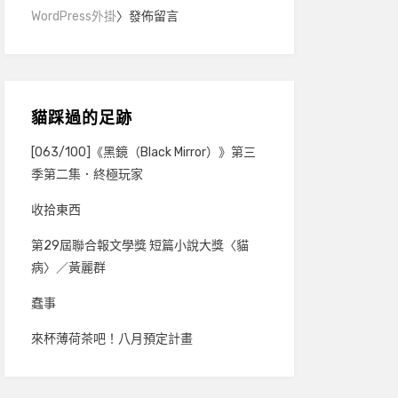
WordPress外掛
〉發佈留言
貓踩過的足跡
[063/100]《黑鏡（Black Mirror）》第三
季第二集．終極玩家
收拾東西
第29屆聯合報文學獎 短篇小說大獎〈貓
病〉／黃麗群
蠢事
來杯薄荷茶吧！八月預定計畫