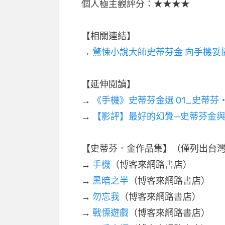
個人極主觀評分：★★★★
【相關連結】
→
驚悚小說大師史蒂芬金 向手機妥
【延伸閱讀】
→
《手機》史蒂芬金選 01_史蒂芬
→
【影評】最好的幻覺─史蒂芬金
【史蒂芬．金作品集】（僅列出台
→
手機
（博客來網路書店）
→
黑暗之半
（博客來網路書店）
→
勿忘我
（博客來網路書店）
→
戰慄遊戲
（博客來網路書店）