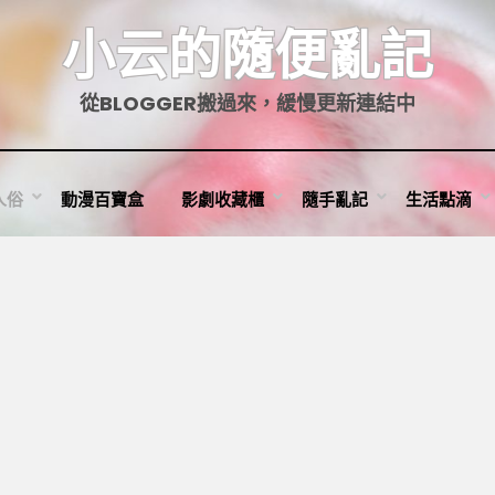
小云的隨便亂記
從BLOGGER搬過來，緩慢更新連結中
人俗
動漫百寶盒
影劇收藏櫃
隨手亂記
生活點滴