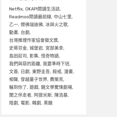
Netflix
OKAPI閱讀生活誌
Readmoo閱讀最前線
中山七里
乙一
傑佛瑞迪佛
冰與火之歌
動畫
台劇
台灣推理作家協會徵文獎
史蒂芬金
城堡岩
宮部美幸
島田莊司
影集
怪奇物語
我們與惡的距離
我要準時下班
文善
日劇
東野圭吾
殺戒
漫畫
相聲
穿越量子世界
費策克
輪到你了
遊戲
鏡文學驚悚劇場
闇之伴走者
阿提米斯
陳浩基
陸劇
電影
韓劇
黑鏡