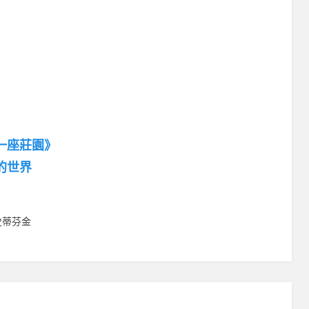
一座莊園》
的世界
史蒂芬金