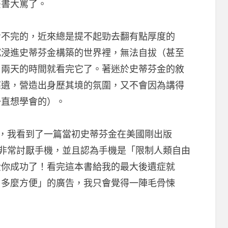
丟書大罵了。
看不完的，近來總是提不起勁去翻有點厚度的
沉浸進史蒂芬金構築的世界裡，無法自拔（甚至
了兩天的時間就看完它了。著迷於史蒂芬金的敘
靡遺，營造出身歷其境的氛圍，又不會因為講得
一直想學會的）。
之時，我看到了一篇當初史蒂芬金在美國剛出版
芬金非常討厭手機，並且認為手機是「限制人類自由
金你成功了！看完這本書給我的最大後遺症就
用多麼方便」的廣告，我只會覺得一陣毛骨悚