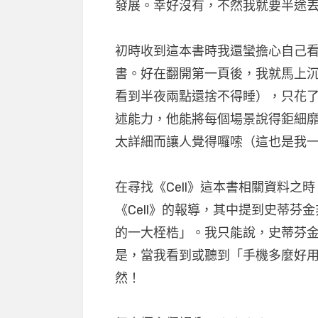
發展。幸好沒有，不然我就要半途
初時收到這本書時我還蠻擔心自己
書。好在翻開第一頁後，我就馬上
看到半夜兩點還捨不得睡），只花
述能力，他能將每個場景說得鉅細
太詳細而讓人覺得囉嗦（這也是我
在尋找《Cell》這本書相關資料
《Cell》的報導，其中提到史蒂
的一大桎梏」。我只能說，史蒂芬
是，當我看到或聽到「手機多麼好
然！