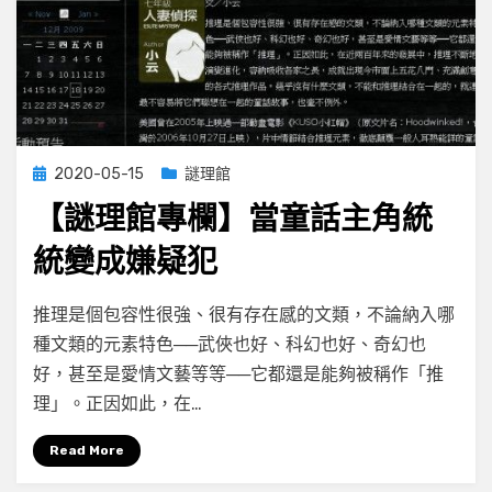
Posted
2020-05-15
謎理館
on
【謎理館專欄】當童話主角統
統變成嫌疑犯
on
by
Leave a comment
小云
推理是個包容性很強、很有存在感的文類，不論納入哪
【謎
種文類的元素特色──武俠也好、科幻也好、奇幻也
理
好，甚至是愛情文藝等等──它都還是能夠被稱作「推
館
專
理」。正因如此，在…
欄】
當
Read More
童