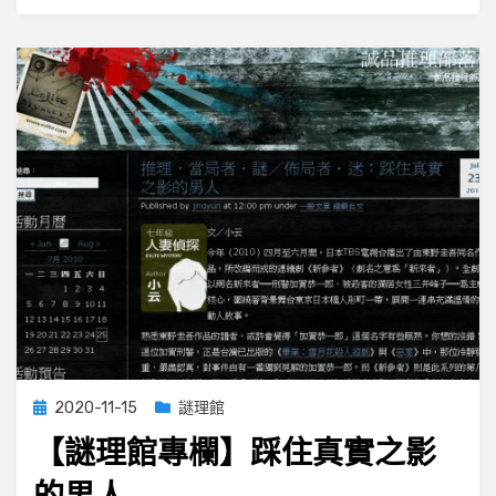
集
情
報
的
妖
怪
們
Posted
2020-11-15
謎理館
on
【謎理館專欄】踩住真實之影