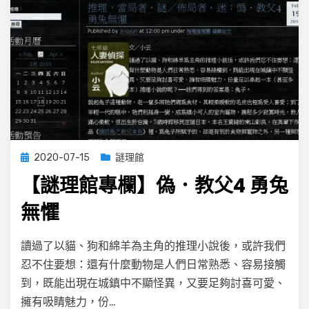
Posted
2020-07-15
謎理館
on
【謎理館專欄】偽．教父4 勇兔
無懼
on
by
Leave a comment
小云
讀過了以貓、狗和綿羊為主角的推理小說後，或許我們
【謎
忍不住要想：還有什麼動物是人們日常熟悉、容易接觸
理
到，既能出現在城鎮中不顯怪異，又要足夠討喜可愛、
館
專
擁有吸睛魅力，份…