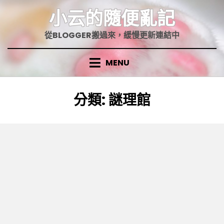
Skip
小云的隨便亂記
to
content
從BLOGGER搬過來，緩慢更新連結中
MENU
分類
:
謎理館