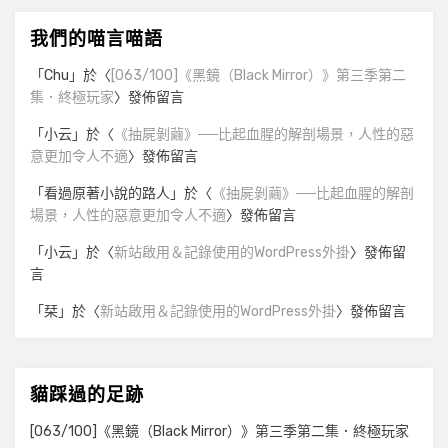
我們的喵言喵語
「
Chu
」於〈
[063/100]《黑鏡（Black Mirror）》第三季第二
集．終極玩家
〉發佈留言
「
小云
」於〈
《抽屍剝繭》──比起血腥的解剖場景，人性的惡
意更加令人不適
〉發佈留言
「
看過原著小說的路人
」於〈
《抽屍剝繭》──比起血腥的解剖
場景，人性的惡意更加令人不適
〉發佈留言
「
小云
」於〈
新站啟用＆記錄使用的WordPress外掛
〉發佈留
言
「
栞
」於〈
新站啟用＆記錄使用的WordPress外掛
〉發佈留言
貓踩過的足跡
[063/100]《黑鏡（Black Mirror）》第三季第二集．終極玩家