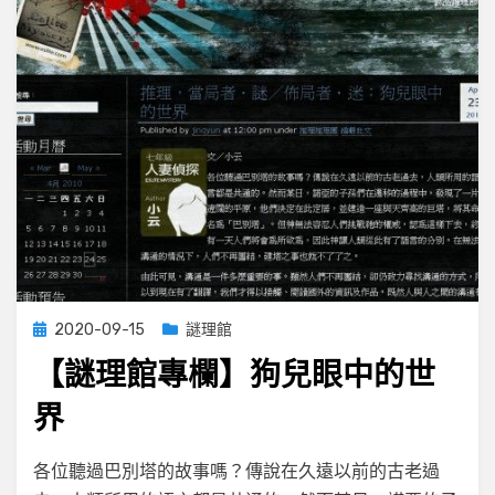
作
家
協
會
第
八
屆
徵
文
獎
作
品
集
Posted
2020-09-15
謎理館
on
【謎理館專欄】狗兒眼中的世
界
on
by
Leave a comment
小云
各位聽過巴別塔的故事嗎？傳說在久遠以前的古老過
【謎