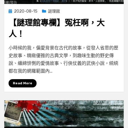
Posted
2020-08-15
謎理館
on
【謎理館專欄】冤枉啊，大
人！
on
by
Leave a comment
小云
小時候的我，偏愛背景在古代的故事，從發人省思的歷
【謎
史故事、精緻優雅的古典文學，到趣味生動的野史傳
理
說、纏綿悱惻的愛情故事、行俠仗義的武俠小說，統統
館
專
都在我的網羅範圍內…
欄】
冤
Read More
枉
啊，
大
人！