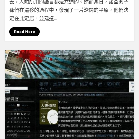
去，人類所用的語言都是共通的。然而某日，諾亞的子
理
孫們在遷移的過程中，發現了一片遼闊的平原，他們決
館
專
定在此定居，並建造…
欄】
狗
Read More
兒
眼
中
的
世
界