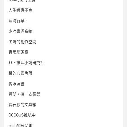
人生適應不良
及時行樂。
少々書評系統
冬陽的創作空間
盲眼貓頭鷹
非‧推理小說研究社
栞的心靈角落
隻眼留書
尋夢，撐一支長篙
寶石般的文具箱
COCCUS推坑中
elish的蘇哈地