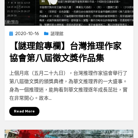
Posted
2020-10-16
謎理館
on
【謎理館專欄】台灣推理作家
協會第八屆徵文獎作品集
on
by
Leave a comment
小云
上個月底（五月二十九日），台灣推理作家協會舉行了
【謎
第八屆徵文獎的頒獎典禮，為華文推理界的一大盛事。
理
身為一個推理迷，能夠看到華文推理逐年成長茁壯，實
館
專
在非常開心。故本…
欄】
台
Read More
灣
推
理