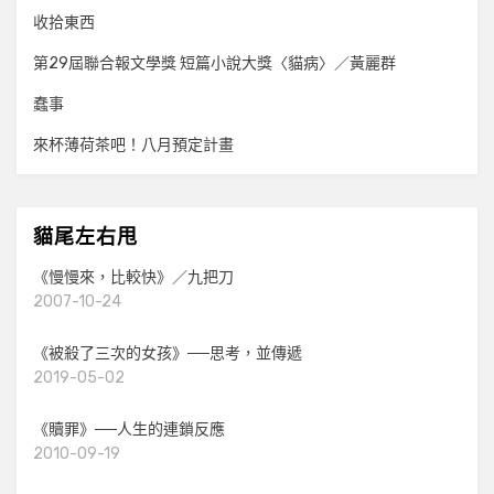
收拾東西
第29屆聯合報文學獎 短篇小說大獎〈貓病〉／黃麗群
蠢事
來杯薄荷茶吧！八月預定計畫
貓尾左右甩
《慢慢來，比較快》／九把刀
2007-10-24
《被殺了三次的女孩》──思考，並傳遞
2019-05-02
《贖罪》──人生的連鎖反應
2010-09-19