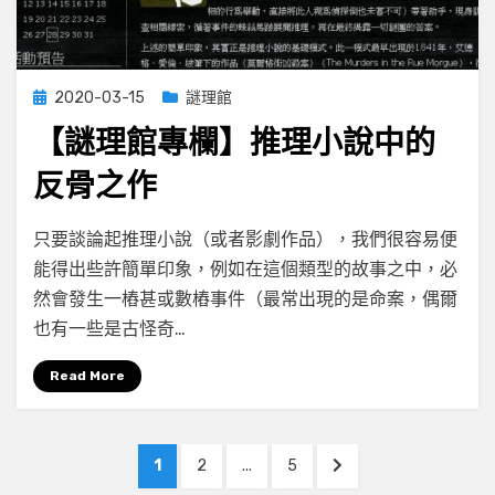
Posted
2020-03-15
謎理館
on
【謎理館專欄】推理小說中的
反骨之作
on
by
Leave a comment
小云
只要談論起推理小說（或者影劇作品），我們很容易便
【謎
能得出些許簡單印象，例如在這個類型的故事之中，必
理
然會發生一樁甚或數樁事件（最常出現的是命案，偶爾
館
專
也有一些是古怪奇…
欄】
推
Read More
理
小
文
說
PAGE
PAGE
PAGE
NEXT
1
2
...
5
中
PAGE