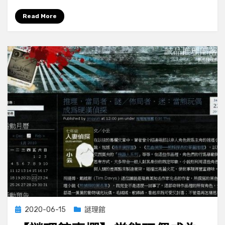
欄】
偽．
Read More
教
父
4
勇
兔
無
懼
Posted
2020-06-15
謎理館
on