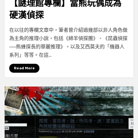
【謎理館專欄】當熊玩偶成為
硬漢偵探
on
by
Leave a comment
小云
在以往的專欄文章中，筆者曾介紹過幾部以非人角色做
【謎
為主角的推理小說，包括《綿羊偵探團》、《昆蟲偵探
理
──熊蜂探長的華麗推理》，以及艾西莫夫的「機器人
館
專
系列」等等。在這…
欄】
當
Read More
熊
玩
偶
成
為
硬
漢
偵
探