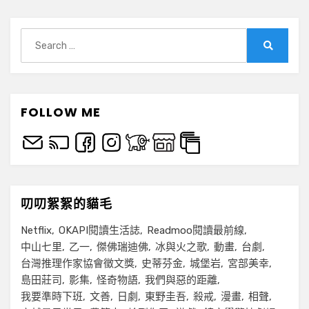
章
的
分
反
骨
Search
頁
之
for:
Search
作
FOLLOW ME
叨叨絮絮的貓毛
Netflix
OKAPI閱讀生活誌
Readmoo閱讀最前線
中山七里
乙一
傑佛瑞迪佛
冰與火之歌
動畫
台劇
台灣推理作家協會徵文獎
史蒂芬金
城堡岩
宮部美幸
島田莊司
影集
怪奇物語
我們與惡的距離
我要準時下班
文善
日劇
東野圭吾
殺戒
漫畫
相聲