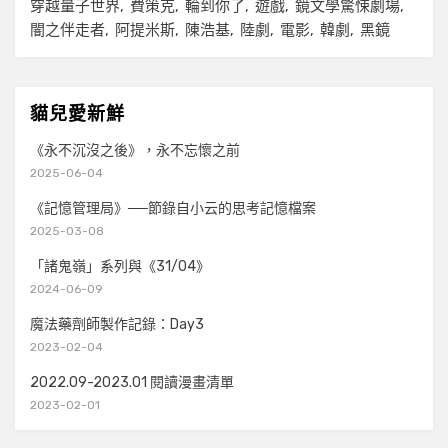
穿越量子世界
費策克
輪到你了
遊戲
鏡文學驚悚劇場
闇之伴走者
阿提米斯
陳浩基
陸劇
電影
韓劇
黑鏡
貓兒愛新鮮
《永不沉沒之後》，永不忘懷之前
2025-06-04
《記憶管理局》──節錄自小云的思考記憶檔案
2025-03-08
「諸鬼嶺」系列與《31/04》
2024-06-09
魔法藥劑師製作記錄：Day3
2023-02-04
2022.09-2023.01 閱讀漫畫清單
2023-02-01