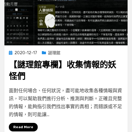
Posted
2020-12-17
謎理館
on
【謎理館專欄】收集情報的妖
怪們
on
by
Leave a comment
小云
面對任何場合、任何狀況，盡可能地收集各種情報與資
【謎
訊，可以幫助我們進行分析、推測與判斷。正確且完整
理
的情報，能夠指引我們找出事實的真相；而錯誤或不足
館
專
的情報，則可能讓…
欄】
收
Read More