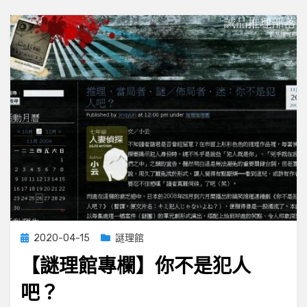
話
主
角
統
統
變
成
嫌
疑
犯
Posted
2020-04-15
謎理館
on
【謎理館專欄】你不是犯人
吧？