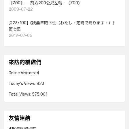
《ZOO》──前方200公尺左轉．〈ZOO〉
2008-07-22
[023/100]《我要準時下班（わたし、定時で帰ります。）》
第七集
2019-07-06
來訪的貓貓們
Online Visitors:
4
Today's Views:
823
Total Views:
575,001
友情連結
41%海風的甜度