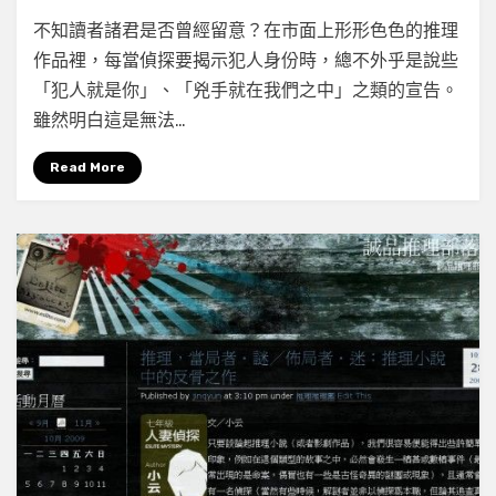
on
by
Leave a comment
小云
不知讀者諸君是否曾經留意？在市面上形形色色的推理
【謎
作品裡，每當偵探要揭示犯人身份時，總不外乎是說些
理
「犯人就是你」、「兇手就在我們之中」之類的宣告。
館
專
雖然明白這是無法…
欄】
你
Read More
不
是
犯
人
吧？