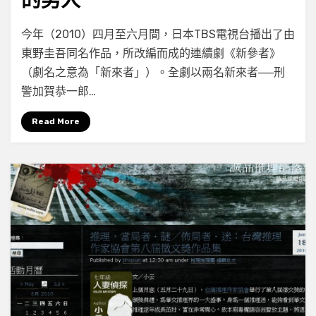
的男人
on
by
Leave a comment
小云
今年（2010）四月至六月間，日本TBS電視台播出了由
【謎
東野圭吾同名作品，所改編而成的連續劇《新參者》
理
（劇名之意為「新來者」）。全劇以兩名新來者──刑
館
專
警加賀恭一郎…
欄】
踩
Read More
住
真
實
之
影
的
男
人