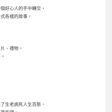
一個好心人的手中轉交，
各式各樣的故事，
，
照片、禮物，
界。
，
識了生老病死人生百態，