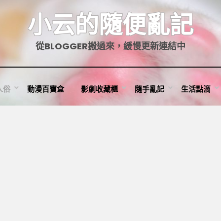
小云的隨便亂記
從BLOGGER搬過來，緩慢更新連結中
人俗
動漫百寶盒
影劇收藏櫃
隨手亂記
生活點滴