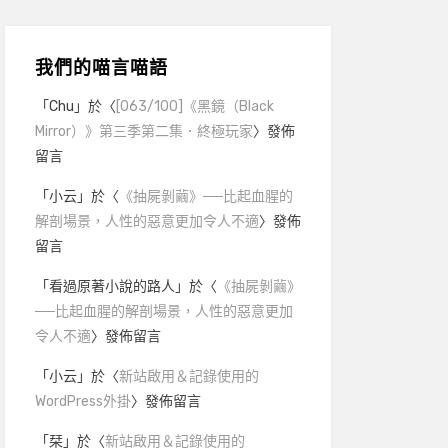
我們的喵言喵語
「
Chu
」於〈
[063/100]《黑鏡（Black
Mirror）》第三季第二集．終極玩家
〉發佈
留言
「
小云
」於〈
《抽屍剝繭》──比起血腥的
解剖場景，人性的惡意更加令人不適
〉發佈
留言
「
看過原著小說的路人
」於〈
《抽屍剝繭》
──比起血腥的解剖場景，人性的惡意更加
令人不適
〉發佈留言
「
小云
」於〈
新站啟用＆記錄使用的
WordPress外掛
〉發佈留言
「
栞
」於〈
新站啟用＆記錄使用的