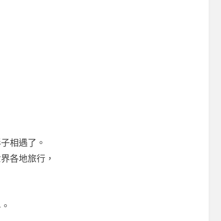
彩子相遇了。
世界各地旅行，
，
界。