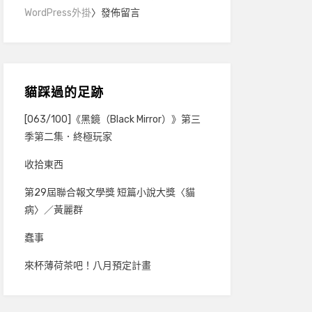
WordPress外掛
〉發佈留言
貓踩過的足跡
[063/100]《黑鏡（Black Mirror）》第三
季第二集．終極玩家
收拾東西
第29屆聯合報文學獎 短篇小說大獎〈貓
病〉／黃麗群
蠢事
來杯薄荷茶吧！八月預定計畫