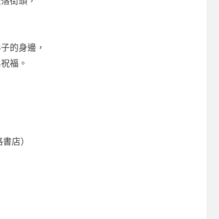
流落街頭，
，
。
彩子的身邊，
與祝福。
路書店）