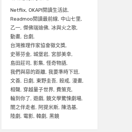
Netflix
OKAPI閱讀生活誌
Readmoo閱讀最前線
中山七里
乙一
傑佛瑞迪佛
冰與火之歌
動畫
台劇
台灣推理作家協會徵文獎
史蒂芬金
城堡岩
宮部美幸
島田莊司
影集
怪奇物語
我們與惡的距離
我要準時下班
文善
日劇
東野圭吾
殺戒
漫畫
相聲
穿越量子世界
費策克
輪到你了
遊戲
鏡文學驚悚劇場
闇之伴走者
阿提米斯
陳浩基
陸劇
電影
韓劇
黑鏡