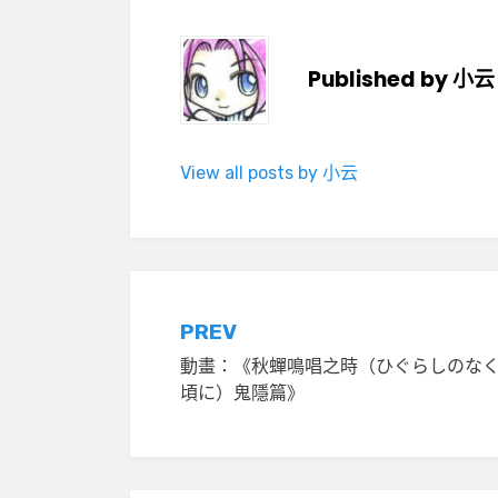
Published by
小云
View all posts by 小云
文
PREV
動畫：《秋蟬鳴唱之時（ひぐらしのな
章
頃に）鬼隱篇》
導
覽