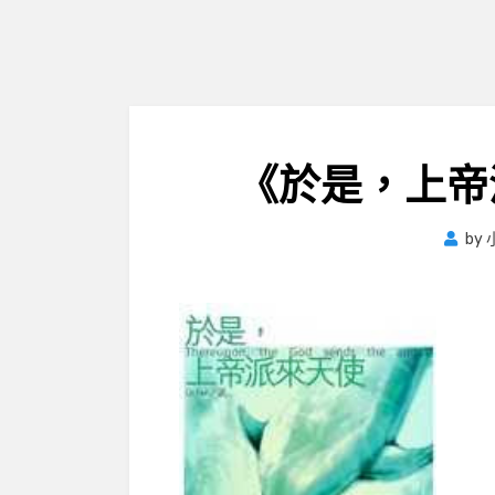
《於是，上帝派
by