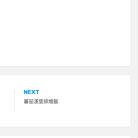
NEXT
く
蕃茄漢堡排燴飯