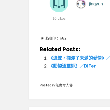
貓腳印：
682
Related Posts:
《遺憾，擱淺了未滿的愛情》／D
《動物通靈師》／DiFer
Posted in
無書令人俗