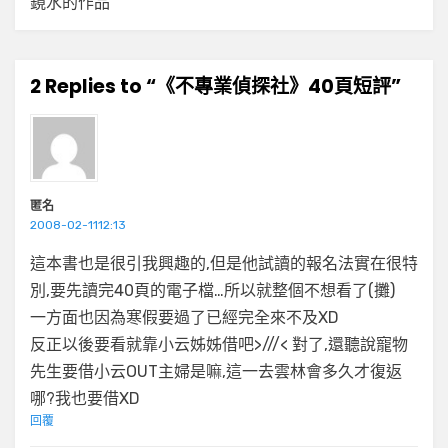
鏡水的作品
2 Replies to “《不專業偵探社》40頁短評”
匿名
2008-02-1112:13
這本書也是很引我興趣的,但是他試讀的報名法實在很特
別,要先讀完40頁的電子檔…所以就整個不想看了(攤)
一方面也因為寒假要過了已經完全來不及XD
反正以後要看就靠小云姊姊借吧>///< 對了,還聽說寵物
先生要借小云OUT主婦是嘛,這一去雲林會多久才復返
哪?我也要借XD
回覆