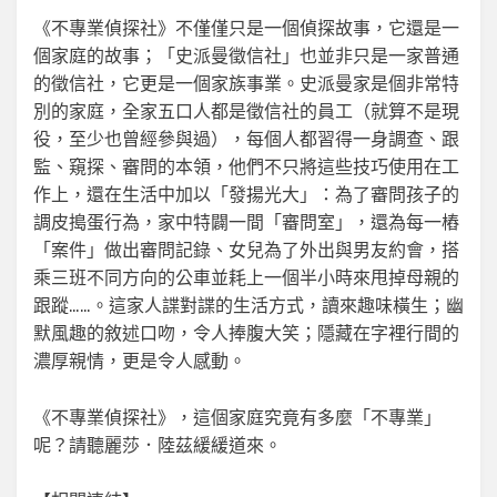
《不專業偵探社》不僅僅只是一個偵探故事，它還是一
個家庭的故事；「史派曼徵信社」也並非只是一家普通
的徵信社，它更是一個家族事業。史派曼家是個非常特
別的家庭，全家五口人都是徵信社的員工（就算不是現
役，至少也曾經參與過），每個人都習得一身調查、跟
監、窺探、審問的本領，他們不只將這些技巧使用在工
作上，還在生活中加以「發揚光大」：為了審問孩子的
調皮搗蛋行為，家中特闢一間「審問室」，還為每一樁
「案件」做出審問記錄、女兒為了外出與男友約會，搭
乘三班不同方向的公車並耗上一個半小時來甩掉母親的
跟蹤……。這家人諜對諜的生活方式，讀來趣味橫生；幽
默風趣的敘述口吻，令人捧腹大笑；隱藏在字裡行間的
濃厚親情，更是令人感動。
《不專業偵探社》，這個家庭究竟有多麼「不專業」
呢？請聽麗莎．陸茲緩緩道來。