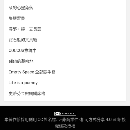
栞的心靈角落
隻眼留書
尋夢，撐一支長篙
寶石般的文具箱
COCCUS推坑中
elish的蘇哈地
Empty Space 全部隨手寫
Life is a journey
史蒂芬金銀銅鐵席格
本著作係採用
創用 CC 姓名標示-非商業性-相同方式分享 4.0 國際 授
權條款
授權