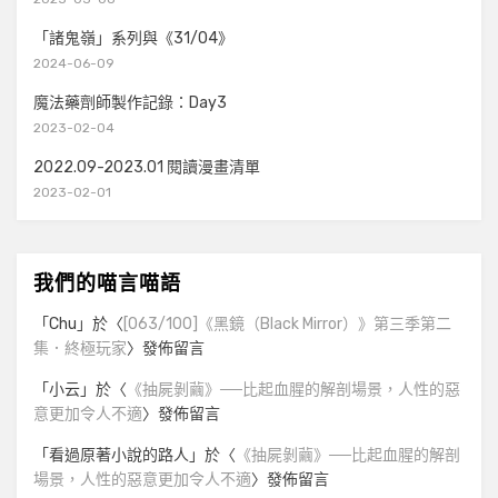
「諸鬼嶺」系列與《31/04》
2024-06-09
魔法藥劑師製作記錄：Day3
2023-02-04
2022.09-2023.01 閱讀漫畫清單
2023-02-01
我們的喵言喵語
「
Chu
」於〈
[063/100]《黑鏡（Black Mirror）》第三季第二
集．終極玩家
〉發佈留言
「
小云
」於〈
《抽屍剝繭》──比起血腥的解剖場景，人性的惡
意更加令人不適
〉發佈留言
「
看過原著小說的路人
」於〈
《抽屍剝繭》──比起血腥的解剖
場景，人性的惡意更加令人不適
〉發佈留言