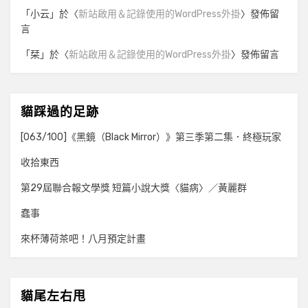
「
小云
」於〈
新站啟用＆記錄使用的WordPress外掛
〉發佈留
言
「
栞
」於〈
新站啟用＆記錄使用的WordPress外掛
〉發佈留言
貓踩過的足跡
[063/100]《黑鏡（Black Mirror）》第三季第二集．終極玩家
收拾東西
第29屆聯合報文學獎 短篇小說大獎〈貓病〉／黃麗群
蠢事
來杯薄荷茶吧！八月預定計畫
貓尾左右甩