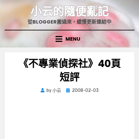
Skip
小云的隨便亂記
to
content
從BLOGGER搬過來，緩慢更新連結中
MENU
《不專業偵探社》40頁
短評
Posted
by
小云
2008-02-03
on