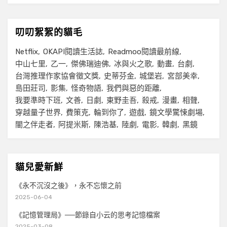
叨叨絮絮的貓毛
Netflix
OKAPI閱讀生活誌
Readmoo閱讀最前線
中山七里
乙一
傑佛瑞迪佛
冰與火之歌
動畫
台劇
台灣推理作家協會徵文獎
史蒂芬金
城堡岩
宮部美幸
島田莊司
影集
怪奇物語
我們與惡的距離
我要準時下班
文善
日劇
東野圭吾
殺戒
漫畫
相聲
穿越量子世界
費策克
輪到你了
遊戲
鏡文學驚悚劇場
闇之伴走者
阿提米斯
陳浩基
陸劇
電影
韓劇
黑鏡
貓兒愛新鮮
《永不沉沒之後》，永不忘懷之前
2025-06-04
《記憶管理局》──節錄自小云的思考記憶檔案
2025-03-08