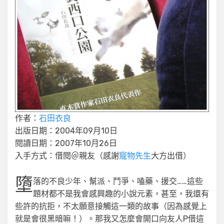
作者：
石田衣良
出版日期：2004年09月10日
閱讀日期：2007年10月26日
入手方式：借閱＠親友（感謝
寵物先生
大方出借）
墮
落的不良少年、幫派、鬥爭、嗑藥、援交……這些
題材都不是我會感興趣的小說元素，甚至，我還有
些許的抗拒，不太願意接觸這一類的故事（因為感覺上
就是會很黑暗嘛！）。那我又怎麼會開口向友人P借這