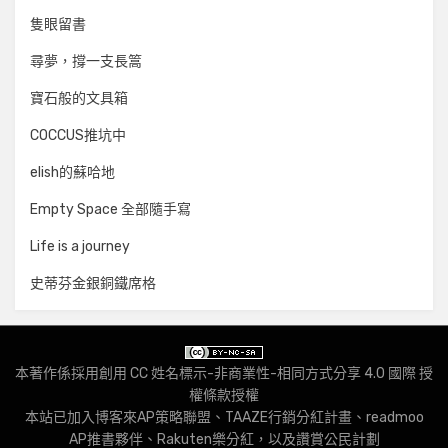
隻眼留書
尋夢，撐一支長篙
寶石般的文具箱
COCCUS推坑中
elish的蘇哈地
Empty Space 全部隨手寫
Life is a journey
史蒂芬金銀銅鐵席格
本著作係採用
創用 CC 姓名標示-非商業性-相同方式分享 4.0 國際 授
權條款
授權
本站已加入
博客來AP策略聯盟
、
TAAZE行銷分紅計畫
、
readmoo
AP推書夥伴
、
Rakuten樂分紅
，以及
讚賞公民計劃