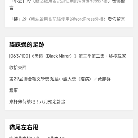
「
小云
」於〈
新站啟用＆記錄使用的WordPress外掛
〉發佈留
言
「
栞
」於〈
新站啟用＆記錄使用的WordPress外掛
〉發佈留言
貓踩過的足跡
[063/100]《黑鏡（Black Mirror）》第三季第二集．終極玩家
收拾東西
第29屆聯合報文學獎 短篇小說大獎〈貓病〉／黃麗群
蠢事
來杯薄荷茶吧！八月預定計畫
貓尾左右甩