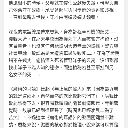
他還很小的時候，父親就在侵佔公款後失蹤，母親與自
己依舊守在故鄉，承受著鄰居與同學們的責難和歧視；
一直到母親去世後，守才由阿姨及姨丈領養。
深夜的電話總是傳來惡耗，身為計程車司機的姨丈──
淺野大造，在那天半夜因為撞死了人而被警方拘留，沒
有目擊者，也沒有任何能證明大造無辜的證據，警方與
社會輿論一致認為是大造駕車過失致死……。守為了證明
錯不在姨丈，偷偷潛入死者菅野洋子的公寓，沒想到卻
找出洋子不為人知的秘密，而這樁秘密甚至牽扯到另二
名女子的死……。
《魔術的耳語》比起《無止境的殺人》來（因為最近看
的就是這兩本，自然而然的就比較起它們了），讓我比
較能讀得下去，很容易就順順的隨著劇情起舞，等到驚
覺時，故事已經到達尾聲了（時間也已經凌晨二點了，
苦笑）。不過這本《魔術的耳語》的謎團關鍵並不難
猜，嚴格來說，謎團的核心對於推理小說來講可以算是