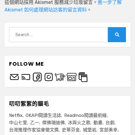
這個網站採用 Akismet 服務減少垃圾留言。
進一步了解
Akismet 如何處理網站訪客的留言資料
。
Search
for:
Search
FOLLOW ME
叨叨絮絮的貓毛
Netflix
OKAPI閱讀生活誌
Readmoo閱讀最前線
中山七里
乙一
傑佛瑞迪佛
冰與火之歌
動畫
台劇
台灣推理作家協會徵文獎
史蒂芬金
城堡岩
宮部美幸