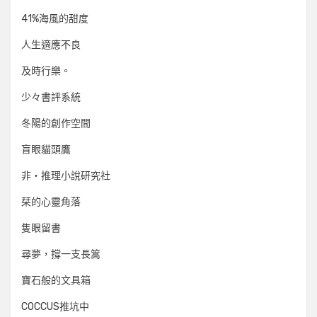
41%海風的甜度
人生適應不良
及時行樂。
少々書評系統
冬陽的創作空間
盲眼貓頭鷹
非‧推理小說研究社
栞的心靈角落
隻眼留書
尋夢，撐一支長篙
寶石般的文具箱
COCCUS推坑中