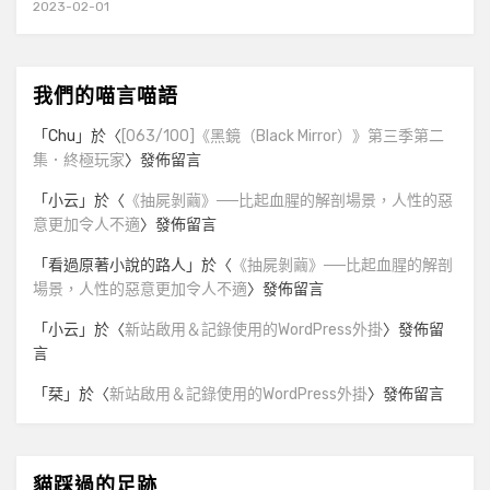
2023-02-01
我們的喵言喵語
「
Chu
」於〈
[063/100]《黑鏡（Black Mirror）》第三季第二
集．終極玩家
〉發佈留言
「
小云
」於〈
《抽屍剝繭》──比起血腥的解剖場景，人性的惡
意更加令人不適
〉發佈留言
「
看過原著小說的路人
」於〈
《抽屍剝繭》──比起血腥的解剖
場景，人性的惡意更加令人不適
〉發佈留言
「
小云
」於〈
新站啟用＆記錄使用的WordPress外掛
〉發佈留
言
「
栞
」於〈
新站啟用＆記錄使用的WordPress外掛
〉發佈留言
貓踩過的足跡