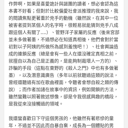
作弊啊，如果是喜愛詭計與謎團的讀者，想必會認為這
本書不好看；但對於比較偏愛社會派推理的我來說，我
的閱讀焦點更著重於兇手的動機（雖然說，在其中一位
被害者提到某個人的名字時，很輕易就能猜到兇手八成
跟這個人有關了……）、管野洋子家屬的反應（後來宮部
並未多做著墨，不過想必在知道真相後，他們會對於當
初對以子阿姨的所做所為感到羞愧吧！）、社會輿論造
成的連鎖反應（總是會有一些人在還沒確定真相之前，
就擅自以為自己是正義的，是能夠制裁壞人一方的）、
詐騙的手段（這點在東野的《殺人之門》中也有多做著
墨），以及潛意識廣告（多年以前就聽過這類的說法，
曾經還聽過有加在歌曲裡面，令聽者會想自殺之類的傳
說）；而作者加諸在故事中的資訊，例如開鎖的方法，
雖然蠻難以照著敘述想像，卻是令我很感興趣的橋段，
是我從來沒接觸過的領域。
我還蠻喜歡日下守這個男孩的，他雖然有著悲慘的童
年，不過並不因此而自暴自棄，成長為一個體貼的男