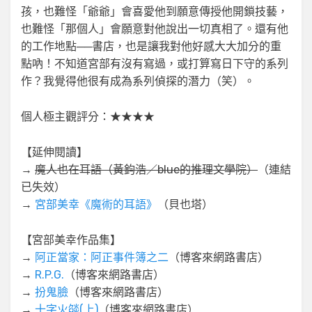
孩，也難怪「爺爺」會喜愛他到願意傳授他開鎖技藝，
也難怪「那個人」會願意對他說出一切真相了。還有他
的工作地點──書店，也是讓我對他好感大大加分的重
點吶！不知道宮部有沒有寫過，或打算寫日下守的系列
作？我覺得他很有成為系列偵探的潛力（笑）。
個人極主觀評分：★★★★
【延伸閱讀】
→
魔人也在耳語（黃鈞浩／blue的推理文學院）
（連結
已失效）
→
宮部美幸《魔術的耳語》
（貝也塔）
【宮部美幸作品集】
→
阿正當家：阿正事件簿之二
（博客來網路書店）
→
R.P.G.
（博客來網路書店）
→
扮鬼臉
（博客來網路書店）
→
十字火燄(上)
（博客來網路書店）