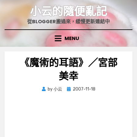
Skip
小云的隨便亂記
to
content
從BLOGGER搬過來，緩慢更新連結中
MENU
《魔術的耳語》／宮部
美幸
Posted
by
小云
2007-11-18
on