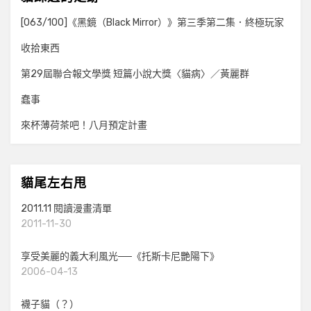
[063/100]《黑鏡（Black Mirror）》第三季第二集．終極玩家
收拾東西
第29屆聯合報文學獎 短篇小說大獎〈貓病〉／黃麗群
蠢事
來杯薄荷茶吧！八月預定計畫
貓尾左右甩
2011.11 閱讀漫畫清單
2011-11-30
享受美麗的義大利風光──《托斯卡尼艷陽下》
2006-04-13
襪子貓（？）