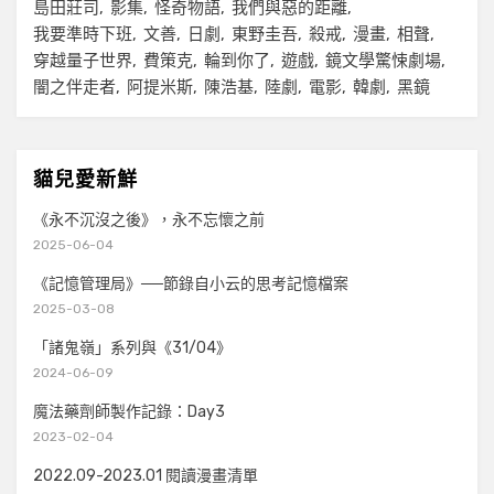
島田莊司
影集
怪奇物語
我們與惡的距離
我要準時下班
文善
日劇
東野圭吾
殺戒
漫畫
相聲
穿越量子世界
費策克
輪到你了
遊戲
鏡文學驚悚劇場
闇之伴走者
阿提米斯
陳浩基
陸劇
電影
韓劇
黑鏡
貓兒愛新鮮
《永不沉沒之後》，永不忘懷之前
2025-06-04
《記憶管理局》──節錄自小云的思考記憶檔案
2025-03-08
「諸鬼嶺」系列與《31/04》
2024-06-09
魔法藥劑師製作記錄：Day3
2023-02-04
2022.09-2023.01 閱讀漫畫清單