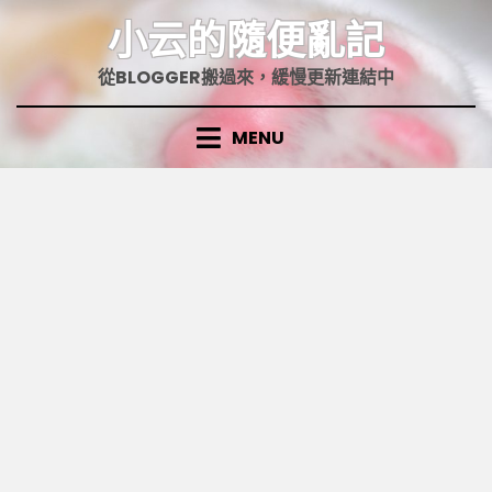
Skip
小云的隨便亂記
to
content
從BLOGGER搬過來，緩慢更新連結中
MENU