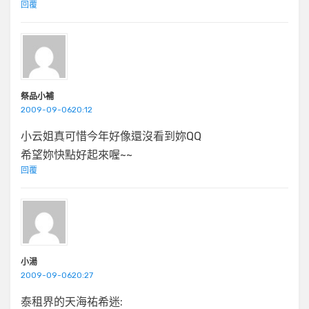
回覆
祭品小補
2009-09-0620:12
小云姐真可惜今年好像還沒看到妳QQ
希望妳快點好起來喔~~
回覆
小湯
2009-09-0620:27
泰租界的天海祐希迷: