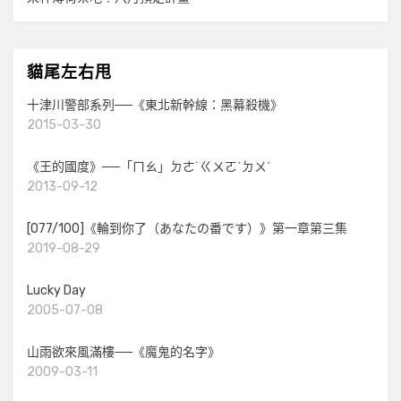
貓尾左右甩
十津川警部系列──《東北新幹線：黑幕殺機》
2015-03-30
《王的國度》──「ㄇㄠ」ㄉㄜ˙ㄍㄨㄛˊㄉㄨˋ
2013-09-12
[077/100]《輪到你了（あなたの番です）》第一章第三集
2019-08-29
Lucky Day
2005-07-08
山雨欲來風滿樓──《魔鬼的名字》
2009-03-11