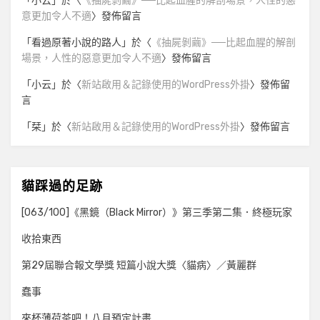
「
小云
」於〈
《抽屍剝繭》──比起血腥的解剖場景，人性的惡
意更加令人不適
〉發佈留言
「
看過原著小說的路人
」於〈
《抽屍剝繭》──比起血腥的解剖
場景，人性的惡意更加令人不適
〉發佈留言
「
小云
」於〈
新站啟用＆記錄使用的WordPress外掛
〉發佈留
言
「
栞
」於〈
新站啟用＆記錄使用的WordPress外掛
〉發佈留言
貓踩過的足跡
[063/100]《黑鏡（Black Mirror）》第三季第二集．終極玩家
收拾東西
第29屆聯合報文學獎 短篇小說大獎〈貓病〉／黃麗群
蠢事
來杯薄荷茶吧！八月預定計畫