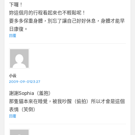
下囉！
妳這個月的行程看起來也不輕鬆呢！
要多多保重身體，別忘了讓自己好好休息，身體才能早
日康復。
回覆
小云
2009-09-0123:27
謝謝Sophia（羞抱）
那隻貓本來在睡覺，被我吵醒（偷拍）所以才會是這個
表情（笑倒）
回覆