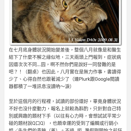
在七月底身體狀況開始變差後，整個八月就像是和醫生
結下了什麼不解之緣似地，三天兩頭上門報到，症狀病
因還次次不同….囧，啊不然你們是說好一同發難的是
吧？！（翻桌）也因此，八月實在是無力作事，書讀得
少了、心得自然也跟著減少了（連Plurk跟Google閱讀
器都積了一堆訊息沒讀吶～淚）
至於這個月的行程裡，試讀的部份還好，畢竟身體狀況
不好也沒什麼動力，報名上就較為斟酌，只針對自己特
別感興趣的題材下手（以往有心力時，會想試試平常少
碰的題材說Q口Q），也頗幸運的受到了編輯或行銷小
姐／先生們的青睞（羞）。不過…呃…暑假剛開始之前狂