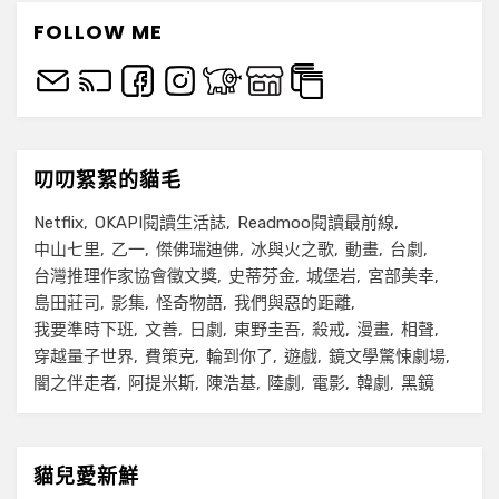
FOLLOW ME
叨叨絮絮的貓毛
Netflix
OKAPI閱讀生活誌
Readmoo閱讀最前線
中山七里
乙一
傑佛瑞迪佛
冰與火之歌
動畫
台劇
台灣推理作家協會徵文獎
史蒂芬金
城堡岩
宮部美幸
島田莊司
影集
怪奇物語
我們與惡的距離
我要準時下班
文善
日劇
東野圭吾
殺戒
漫畫
相聲
穿越量子世界
費策克
輪到你了
遊戲
鏡文學驚悚劇場
闇之伴走者
阿提米斯
陳浩基
陸劇
電影
韓劇
黑鏡
貓兒愛新鮮