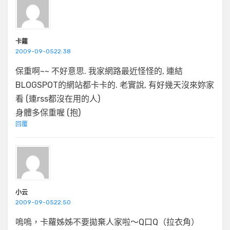
卡蘿
2009-09-0522:38
保重啊~~ 不好意思. 我家網路最近怪怪的, 連結
BLOGSPOT的網站都卡卡的. 老實說, 有好幾天沒來妳家
看 (連rss都沒在用的人)
身體多保重喔 (抱)
回覆
小云
2009-09-0522:50
嗚嗚，卡蘿姊姊不要拋棄人家啦～Q口Q（拉衣角）