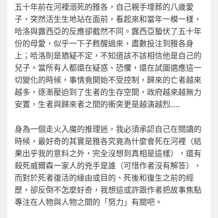
五十年前在河裡溺死的雅各，自己親手埋葬的八歲愛
子，突然活生生地站在面前，看起來和當年一模一樣，
哈洛與露西亞的反應卻截然不同。露西亞蟄伏了五十年
份的母愛，似乎一下子甦醒過來，盡數投注到雅各身
上；哈洛則是猶疑不定，不知道該不該相信他是自己的
兒子。當所有人都還在疑惑、恐懼，還在試圖適應這一
切變化的時候，事情竟開始不受控制，歸來的亡者越來
越多，逐漸壓迫到了生者的生存空間，政府越來越無力
安置，生者與歸來者之間的衝突更是越演越烈……
身為一個走火入魔的推理迷，我必須承認自己在閱讀的
時候，最好奇的其實是雅各究竟為什麼會死在河裡（結
果出乎我的意料之外，完全沒想到真相是這樣），還有
殺死威爾森一家人的兇手是誰（可惜作者沒有解答），
而對於死者復活的緣由或目的、死後和復生之前的經
歷，卻反倒不怎麼好奇，我想這或許跟作者把故事焦點
專注在人物與人物之間的「努力」有關吧。