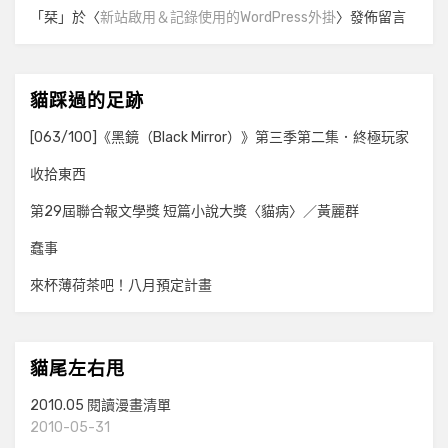
「
栞
」於〈
新站啟用＆記錄使用的WordPress外掛
〉發佈留言
貓踩過的足跡
[063/100]《黑鏡（Black Mirror）》第三季第二集．終極玩家
收拾東西
第29屆聯合報文學獎 短篇小說大獎〈貓病〉／黃麗群
蠢事
來杯薄荷茶吧！八月預定計畫
貓尾左右甩
2010.05 閱讀漫畫清單
2010-05-31