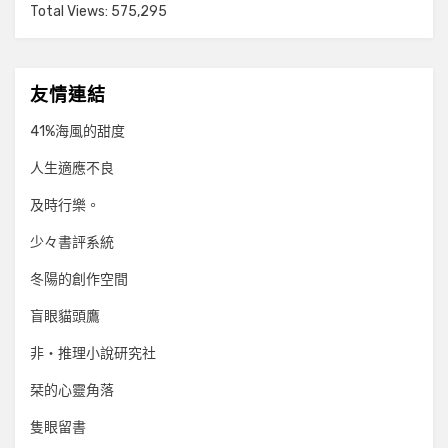
Total Views:
575,295
友情連結
41%海風的甜度
人生適應不良
及時行樂。
少々書評系統
冬陽的創作空間
盲眼貓頭鷹
非‧推理小說研究社
栞的心靈角落
隻眼留書