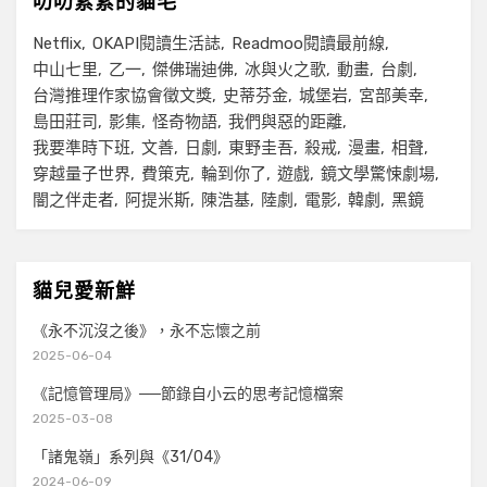
叨叨絮絮的貓毛
Netflix
OKAPI閱讀生活誌
Readmoo閱讀最前線
中山七里
乙一
傑佛瑞迪佛
冰與火之歌
動畫
台劇
台灣推理作家協會徵文獎
史蒂芬金
城堡岩
宮部美幸
島田莊司
影集
怪奇物語
我們與惡的距離
我要準時下班
文善
日劇
東野圭吾
殺戒
漫畫
相聲
穿越量子世界
費策克
輪到你了
遊戲
鏡文學驚悚劇場
闇之伴走者
阿提米斯
陳浩基
陸劇
電影
韓劇
黑鏡
貓兒愛新鮮
《永不沉沒之後》，永不忘懷之前
2025-06-04
《記憶管理局》──節錄自小云的思考記憶檔案
2025-03-08
「諸鬼嶺」系列與《31/04》
2024-06-09