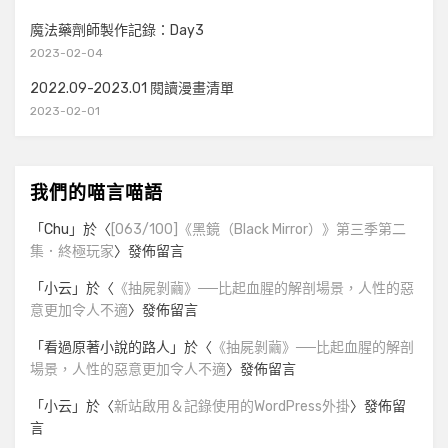
魔法藥劑師製作記錄：Day3
2023-02-04
2022.09-2023.01 閱讀漫畫清單
2023-02-01
我們的喵言喵語
「
Chu
」於〈
[063/100]《黑鏡（Black Mirror）》第三季第二
集．終極玩家
〉發佈留言
「
小云
」於〈
《抽屍剝繭》──比起血腥的解剖場景，人性的惡
意更加令人不適
〉發佈留言
「
看過原著小說的路人
」於〈
《抽屍剝繭》──比起血腥的解剖
場景，人性的惡意更加令人不適
〉發佈留言
「
小云
」於〈
新站啟用＆記錄使用的WordPress外掛
〉發佈留
言