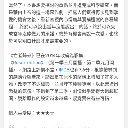
當然了，本書想要探討的重點並非追兇或科學研究，而
是藉由上帝的這一場惡作劇，描寫人們獲得再次見到摯
愛的機會之後，重新審視內心傷痛與彌補遺憾的各種過
程──終於可以說出當年沒能說出口的話，終於可以完
成當年沒能做到的承諾，終於有機會再說一次愛，也終
於可以明白什麼才是最重要的。
《亡者歸來》已在2014年改編為影集
《
Resurrection
》（第一季三月開播、第二季九月開
播），網路上評價不差，
IMDB
也有7.6分，根據搜尋到
的劇情介紹看來，顯然是在原本的架構上增加了許多人
物，改變了不少細節，並且埋下種種謎團，以此營造出
懸疑的氣氛，不過到了第二季，劇情似乎變得太過超展
開，脫離原作的設定越來越遠，感覺實在有些可惜。
個人喜愛度：★★★☆