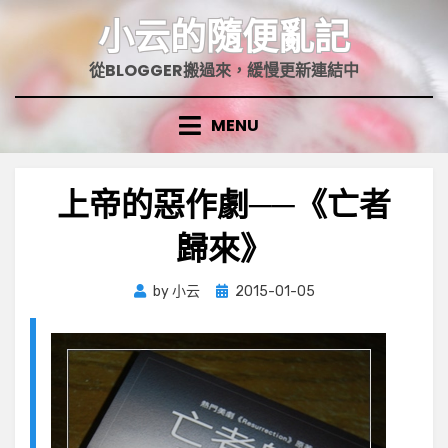
Skip
小云的隨便亂記
to
content
從BLOGGER搬過來，緩慢更新連結中
MENU
上帝的惡作劇──《亡者
歸來》
Posted
by
小云
2015-01-05
on