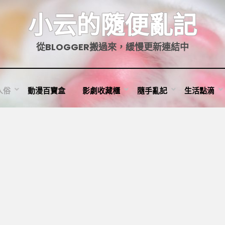
小云的隨便亂記
從BLOGGER搬過來，緩慢更新連結中
人俗
動漫百寶盒
影劇收藏櫃
隨手亂記
生活點滴