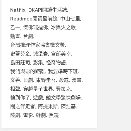
Netflix
OKAPI閱讀生活誌
Readmoo閱讀最前線
中山七里
乙一
傑佛瑞迪佛
冰與火之歌
動畫
台劇
台灣推理作家協會徵文獎
史蒂芬金
城堡岩
宮部美幸
島田莊司
影集
怪奇物語
我們與惡的距離
我要準時下班
文善
日劇
東野圭吾
殺戒
漫畫
相聲
穿越量子世界
費策克
輪到你了
遊戲
鏡文學驚悚劇場
闇之伴走者
阿提米斯
陳浩基
陸劇
電影
韓劇
黑鏡