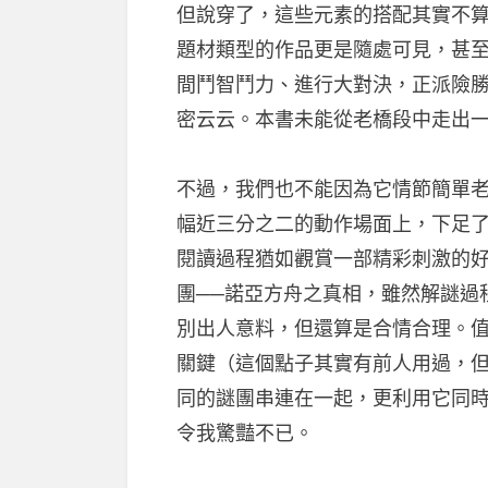
但說穿了，這些元素的搭配其實不
題材類型的作品更是隨處可見，甚
間鬥智鬥力、進行大對決，正派險
密云云。本書未能從老橋段中走出
不過，我們也不能因為它情節簡單
幅近三分之二的動作場面上，下足
閱讀過程猶如觀賞一部精彩刺激的
團──諾亞方舟之真相，雖然解謎過
別出人意料，但還算是合情合理。
關鍵（這個點子其實有前人用過，
同的謎團串連在一起，更利用它同
令我驚豔不已。