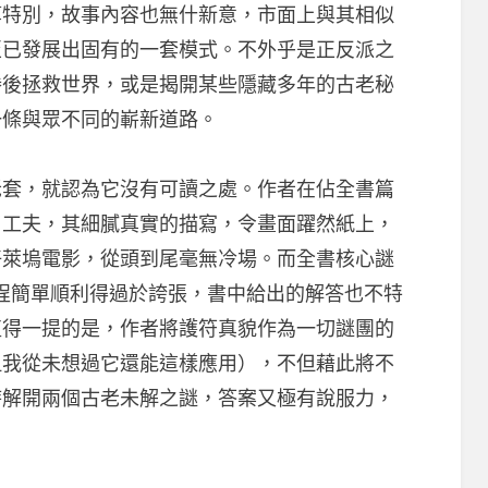
算特別，故事內容也無什新意，市面上與其相似
至已發展出固有的一套模式。不外乎是正反派之
勝後拯救世界，或是揭開某些隱藏多年的古老秘
一條與眾不同的嶄新道路。
老套，就認為它沒有可讀之處。作者在佔全書篇
了工夫，其細膩真實的描寫，令畫面躍然紙上，
好萊塢電影，從頭到尾毫無冷場。而全書核心謎
程簡單順利得過於誇張，書中給出的解答也不特
值得一提的是，作者將護符真貌作為一切謎團的
但我從未想過它還能這樣應用），不但藉此將不
時解開兩個古老未解之謎，答案又極有說服力，