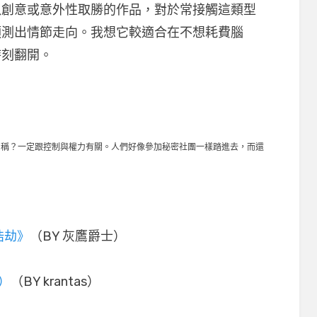
以創意或意外性取勝的作品，對於常接觸這類型
預測出情節走向。我想它較適合在不想耗費腦
時刻翻開。
的名稱？一定跟控制與權力有關。人們好像參加秘密社團一樣踏進去，而還
）
浩劫》
（BY 灰鷹爵士）
k）
（BY krantas）