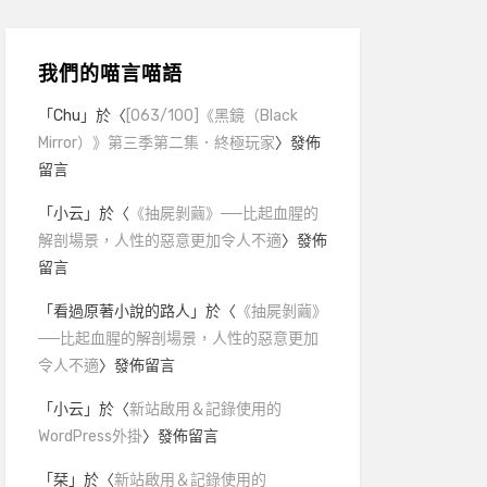
我們的喵言喵語
「
Chu
」於〈
[063/100]《黑鏡（Black
Mirror）》第三季第二集．終極玩家
〉發佈
留言
「
小云
」於〈
《抽屍剝繭》──比起血腥的
解剖場景，人性的惡意更加令人不適
〉發佈
留言
「
看過原著小說的路人
」於〈
《抽屍剝繭》
──比起血腥的解剖場景，人性的惡意更加
令人不適
〉發佈留言
「
小云
」於〈
新站啟用＆記錄使用的
WordPress外掛
〉發佈留言
「
栞
」於〈
新站啟用＆記錄使用的