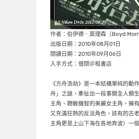
作者：伯伊德．莫理森（Boyd Morri
出版日期：2010年08月01日
閱讀日期：2010年09月06日
入手方式：借閱＠租書店
《方舟浩劫》是一本結構單純的動
舟」之謎，牽扯出一段事關全人類
主角、聰敏機智的美麗女主角，擁
又充滿狂熱的反派角色，該有的古
主角更是上山下海在各地奔波）一