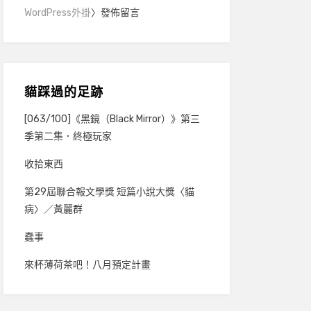
WordPress外掛
〉發佈留言
貓踩過的足跡
[063/100]《黑鏡（Black Mirror）》第三
季第二集．終極玩家
收拾東西
第29屆聯合報文學獎 短篇小說大獎〈貓
病〉／黃麗群
蠢事
來杯薄荷茶吧！八月預定計畫