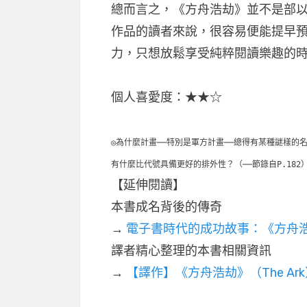
總而言之，《方舟浩劫》並不是部
作品的讀者來說，很容易便能提早
力，只想放鬆享受純粹閱讀樂趣的
個人喜愛度：★★☆
◎為什麼計畫──特別是軍方計畫──總得有某種謎樣
有什麼比代號具備更好的排外性？（──節錄自P.182
【延伸閱讀】
本書成名背後的傳奇
→
電子書時代的成功故事：《方舟
譯者精心整理的本書相關資訊
→
【譯作】《方舟浩劫》（The Ar