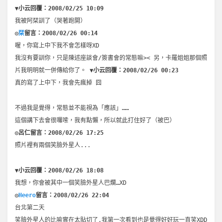
▼小云回覆：2008/02/25 10:09
我被阿栞訓了（哭著跑開）
◎
栞
留言：2008/02/26 00:14
喔，你寫上中下我不會怎樣呀XD
我沒有要訓你，只是陳述座談會/簽書會的常態嘛>< 另，卡羅姐姐那個照
片我明明就一併傳給你了。
▼小云回覆：2008/02/26 00:23
真的寫了上中下，我會先瘋掉 囧
不過我是覺得，常態並不能視為「應該」……
這個講下去會很囉嗦，我有點懶，所以就此打住好了（被巴）
◎呂仁留言：2008/02/26 17:25
照片裡有兩個笑臉外星人...
▼小云回覆：2008/02/26 18:08
我想，你會被其中一個笑臉外星人巴爛…XD
◎
Heero
留言：2008/02/26 22:04
台北第二天
笑臉外星人的比喻實在太貼切了,我第一次看到也是覺得好好玩一直笑XDD