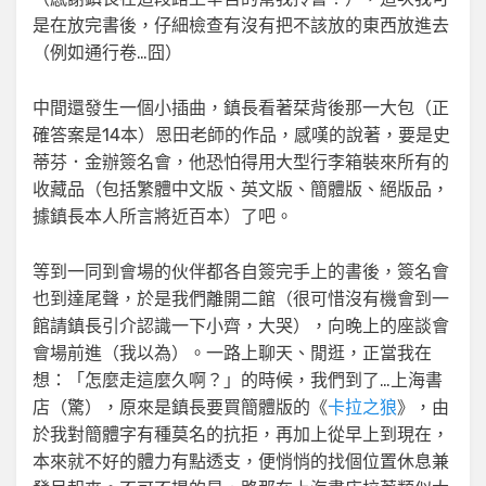
是在放完書後，仔細檢查有沒有把不該放的東西放進去
（例如通行卷…囧）
中間還發生一個小插曲，鎮長看著栞背後那一大包（正
確答案是14本）恩田老師的作品，感嘆的說著，要是史
蒂芬．金辦簽名會，他恐怕得用大型行李箱裝來所有的
收藏品（包括繁體中文版、英文版、簡體版、絕版品，
據鎮長本人所言將近百本）了吧。
等到一同到會場的伙伴都各自簽完手上的書後，簽名會
也到達尾聲，於是我們離開二館（很可惜沒有機會到一
館請鎮長引介認識一下小齊，大哭），向晚上的座談會
會場前進（我以為）。一路上聊天、閒逛，正當我在
想：「怎麼走這麼久啊？」的時候，我們到了…上海書
店（驚），原來是鎮長要買簡體版的《
卡拉之狼
》，由
於我對簡體字有種莫名的抗拒，再加上從早上到現在，
本來就不好的體力有點透支，便悄悄的找個位置休息兼