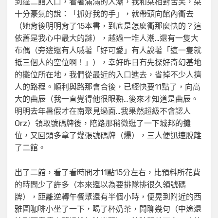
到達二館入口，看著滿滿的人潮，我和栞相對苦笑，栞
十分豪氣的說：「抓好我的手」，就帶頭向館內衝去
（她背後明明背了15本書，到底是怎麼衝那麼快的？這
依舊是我心中最大的謎），越過一堆人潮…還有一隻大
布偶（旁邊還有人喊著「好可愛」有人說著「這一隻就
抵三個人的空位啊！」），幸好昨日有先探好奇幻基地
的攤位所在地，我們從最近的入口進去，省掉不少人擠
人的路程。順利與路那會合後，已經快要11點了，向高
大的曲辰（我一直覺得他很眼熟…後來才知道是曲辰。
明明去年暑假才在南聚見過面…我果然超級不會認人
Orz）領取號碼牌後，陪路那稍微逛了一下城邦的攤
位，又回頭多拿了幾張號碼牌（爆），三人便迅速脫離
了二館。
出了二館，看了看時間才11點15分左右，比預料所花費
的時間少了許多（本來還以為要排隊排很久領號碼
牌），距離逆轉午餐聚還有半個小時，便晃到附近的西
雅圖咖啡小坐了一下，喝了杯奶茶，閒聊幾句（中途還