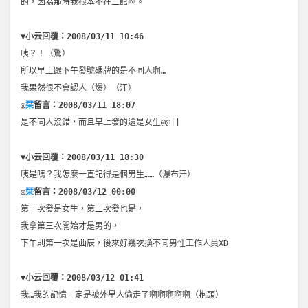
的，因為那時我根本不在二館啊。
▼小云回覆：2008/03/11 10:46
咦？！（驚）
所以早上跟下午發號碼牌的是不同人啊…
我果然很不會認人（爆）（汗）
◎
栞
留言：2008/03/11 18:07
是不同人沒錯，而且早上發的還是女生@@||
▼小云回覆：2008/03/11 18:30
咦是嗎？我怎麼一直記得是個男生……（瀑布汗）
◎
栞
留言：2008/03/12 00:00
第一次發是女生，第二次發也是，
我拿第三次開始才是男的，
下午則第一次是曲辰，後來好幾次換不同男性工作人員XD
▼小云回覆：2008/03/12 01:41
我…我的記憶一定是被外星人偷走了啊啊啊啊啊（抱頭）