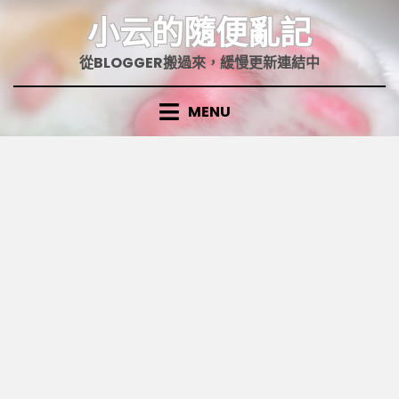
Skip
小云的隨便亂記
to
content
從BLOGGER搬過來，緩慢更新連結中
MENU