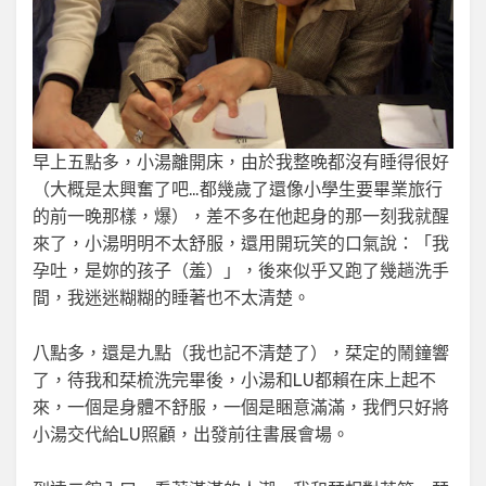
早上五點多，小湯離開床，由於我整晚都沒有睡得很好
（大概是太興奮了吧…都幾歲了還像小學生要畢業旅行
的前一晚那樣，爆），差不多在他起身的那一刻我就醒
來了，小湯明明不太舒服，還用開玩笑的口氣說：「我
孕吐，是妳的孩子（羞）」，後來似乎又跑了幾趟洗手
間，我迷迷糊糊的睡著也不太清楚。
八點多，還是九點（我也記不清楚了），栞定的鬧鐘響
了，待我和栞梳洗完畢後，小湯和LU都賴在床上起不
來，一個是身體不舒服，一個是睏意滿滿，我們只好將
小湯交代給LU照顧，出發前往書展會場。