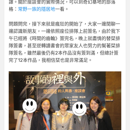
譯。關於座談會的實際情況，可以到奇幻基地的部落
格：
常野一族的隱居地
一看。
問題問完，接下來就是瘋狂的開始了，大家一邊閒聊一
邊認識新朋友，一邊依照座位排隊上前簽名，由於我下
午已經將《時間的齒輪》簽完名，晚上就盡情的替栞排
隊簽書，甚至逆轉讀書會的眾家友人也努力的幫著栞排
隊簽名，雖然最後仍有2本作品沒有簽到滿，但總計簽
完了12本作品，我相信栞也是非常滿足。