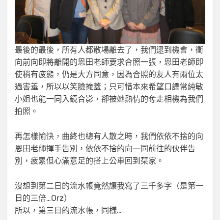
最後的最後，所有人都散場離去了，我們逮到機會，衝
向前向即將離開的恩田老師要求合照一張，恩田老師即
使稍有疲態，仍是大方同意，因為合照的友人有兩位太
過害羞，所以以笑臉掩蓋；只可惜本來希望口譯常純敏
小姐也能一同入鏡合影，卻被她熱情的奪走相機為我們
拍照。
再怎樣愉快，曲終也總有人散之時，我們依依不捨的向
恩田老師揮手告別，依依不捨的向一同前往的伙伴告
別，疲累但心滿意足的搭上公車回到栞家。
沒想到第二日的流水帳竟然讓我寫了三千多字（是第一
日的三倍…Orz）
所以，第三日的流水帳，同樣…