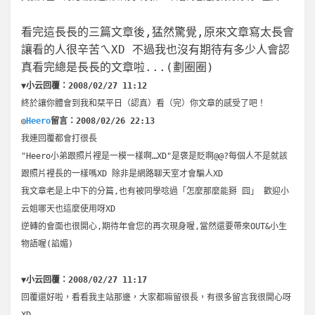
看完這長長的三篇文章後,猛然驚覺,原來文章寫太長會
讓看的人很辛苦ㄟXD 不過我也沒有期待有多少人會認
真看完總是長長的文章啦...(劃圈圈)
▼小云回覆：2008/02/27 11:12
終於讓你體會到我和栞平日（認真）看（完）你文章的感受了吧！
◎
Heero
留言：2008/02/26 22:13
我連回覆都會打很長
"Heero小弟跟照片裡是一模一樣啊…XD"是褒是貶啊@@?每個人不是就該
跟照片裡長的一樣嗎XD 除非是網路聊天室才會騙人XD
我文章老是上中下的分篇,也有被同學唸過「怎麼那麼能掰 囧」 歡迎小
云姐哪天也這麼使用呀XD
逆轉的會面也很開心,期待年會您的再次現身喔,當然還要帶來OUT&小生
物語喔(諂媚)
▼小云回覆：2008/02/27 11:17
回覆還好啦，看看我主站那邊，大家都嘛留很長，有很多留言我很開心呀