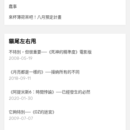
蠢事
來杯薄荷茶吧！八月預定計畫
貓尾左右甩
不特別，但很重要──《死神的精準度》電影版
2008-05-19
《月亮都是一樣的》──接納所有的不同
2018-09-11
《阿提米斯6：時間悖論》──已經發生的必然
2020-01-30
它夠特別──《OZ的迷宮》
2009-07-07