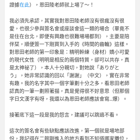
證據
在此
），恩田陸老師就上場了～！
我必須先承認，其實我對恩田陸老師沒有很瘋沒有很
愛，也很少參與簽名會或座談會這一類的場合（畢竟不
是住在台北，即便有興趣也很難場場都到），主要是陪
伴栞，順便簽一下剛買到入手的《時間的齒輪》這樣。
對恩田老師的第一印象是：精明幹練（身材）嬌小可愛
的現代女性（明明是相反的兩個特質，卻可以共存，真
是太神祕了），本人十分親切，對她說「ありがと
う」，她非常認識的回以「謝謝」（中文），實在非常
有趣。我的名字其中一個字筆劃十分之多，看恩田老師
認真的一筆一劃照著描，真是覺得很不好意思（但那個
字日文漢字有呀，我還以為恩田老師應該會寫…爆）。
接著底下這一段是我的怨言，建議可以跳過不看。
這次的簽名會有些缺點應該改進，第一個就是場地部
份，我記得在二館剛進入的地方看到不知道哪家攤位，