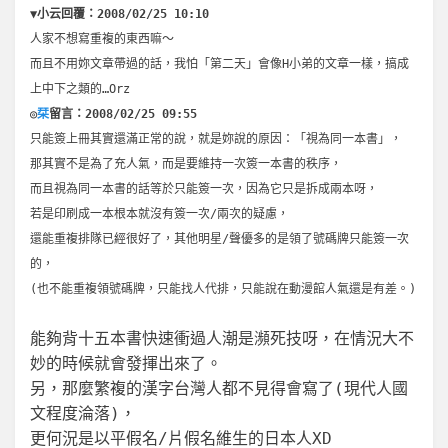
▼小云回覆：2008/02/25 10:10
人家不想寫重複的東西嘛～
而且不用妳文章帶過的話，我怕「第二天」會像H小弟的文章一樣，搞成
上中下之類的…Orz
◎
栞
留言：2008/02/25 09:55
只能簽上冊其實還滿正常的說，就是妳說的原因：「視為同一本書」，
那其實不是為了充人氣，而是要維持一次簽一本書的秩序，
而且視為同一本書的話等於只能簽一次，因為它只是拆成兩本呀，
若是印刷成一本根本就沒有簽一次/兩次的疑慮，
還能重複排隊已經很好了，其他明星/聲優多的是領了號碼牌只能簽一次
的，
(也不能重複領號碼牌，只能找人代排，只能說在動漫館人氣還是有差。)
能夠背十五本書快速衝過人潮是瀕死技呀，在情況大不
妙的時候就會發揮出來了。
另，那麼繁複的漢字台灣人都不見得會寫了(現代人國
文程度淪落)，
更何況是以平假名/片假名維生的日本人XD