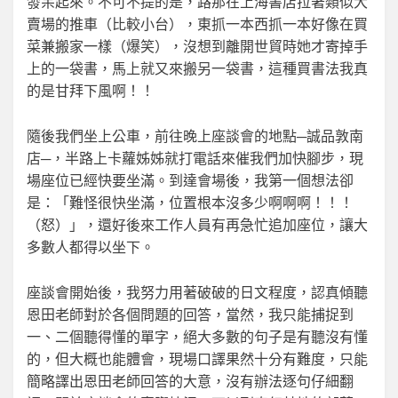
發呆起來。不可不提的是，路那在上海書店拉著類似大
賣場的推車（比較小台），東抓一本西抓一本好像在買
菜兼搬家一樣（爆笑），沒想到離開世貿時她才寄掉手
上的一袋書，馬上就又來搬另一袋書，這種買書法我真
的是甘拜下風啊！！
隨後我們坐上公車，前往晚上座談會的地點─誠品敦南
店─，半路上卡蘿姊姊就打電話來催我們加快腳步，現
場座位已經快要坐滿。到達會場後，我第一個想法卻
是：「難怪很快坐滿，位置根本沒多少啊啊啊！！！
（怒）」，還好後來工作人員有再急忙追加座位，讓大
多數人都得以坐下。
座談會開始後，我努力用著破破的日文程度，認真傾聽
恩田老師對於各個問題的回答，當然，我只能捕捉到
一、二個聽得懂的單字，絕大多數的句子是有聽沒有懂
的，但大概也能體會，現場口譯果然十分有難度，只能
簡略譯出恩田老師回答的大意，沒有辦法逐句仔細翻