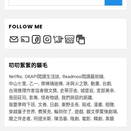
for:
Search
FOLLOW ME
叨叨絮絮的貓毛
Netflix
OKAPI閱讀生活誌
Readmoo閱讀最前線
中山七里
乙一
傑佛瑞迪佛
冰與火之歌
動畫
台劇
台灣推理作家協會徵文獎
史蒂芬金
城堡岩
宮部美幸
島田莊司
影集
怪奇物語
我們與惡的距離
我要準時下班
文善
日劇
東野圭吾
殺戒
漫畫
相聲
穿越量子世界
費策克
輪到你了
遊戲
鏡文學驚悚劇場
闇之伴走者
阿提米斯
陳浩基
陸劇
電影
韓劇
黑鏡