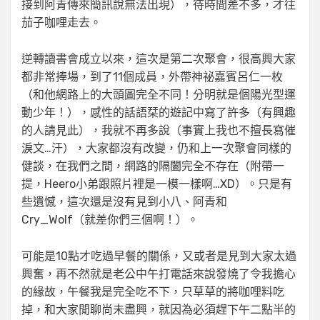
接到阿青傳來簡訊說無法出現），待時間差不多，才往
茄子咖哩走去。
逆轉讀書會成立以來，這次是第二次聚會，很高興大家
都非常捧場，到了11個成員，外帶神祕嘉賓呂仁一枚
（和他網路上的大頭圖完全不同！分明就是個陽光型運
動少年！），感性的話語栞的遊記中寫了許多（有興趣
的人請見此），我就不再多說（事實上我也不擅長寫催
淚文…汗），大家都沒有改變，仍和上一次聚會同樣的
健談，在我們之間，網路的隔闔完全不存在（附帶一
提，Heero小弟跟照片裡是一模一樣啊…XD）。只是有
些遺憾，這次還是沒有見到小八、阿青和
Cry_Wolf（就差你們三個啊！）。
可能是10點才吃過早餐的關係，又或者是見到大家太過
興奮，再不然就是老公中午打電話來說發燒了令我擔心
的緣故，午餐我是完全吃不下，只草草的將咖哩料吃
掉，和大家閒聊尚未盡興，就因為必須趕下午二點半的