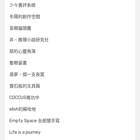
少々書評系統
冬陽的創作空間
盲眼貓頭鷹
非‧推理小說研究社
栞的心靈角落
隻眼留書
尋夢，撐一支長篙
寶石般的文具箱
COCCUS推坑中
elish的蘇哈地
Empty Space 全部隨手寫
Life is a journey