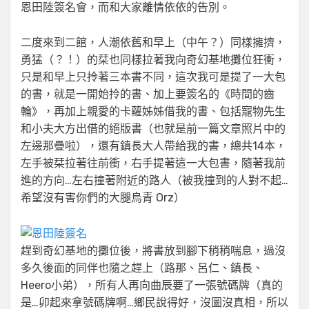
恩田陸簽名會，而和大家離情依依的告別。
二度來到二館，人潮依舊和早上（中午？）同樣擁擠，
勇猛（？！）的栞也同樣拉著我向奇幻基地攤位狂衝，
只是和早上只拎著三本書不同，這次我可是提了一大包
的書，就是一開始拎的書、加上要簽名的《時間的齒
輪》，再加上親愛的卡蘿姊姊借我的書、包括寵物先生
和小夫大方出借的絕版書（也就是前一篇文章照片中的
左邊那疊啦），還有鎮長大人帶給我的書，總共14本，
左手被栞拉著往前衝，右手提著這一大包書，隨著我前
進的方向…左右撞著附近的路人（被我撞到的人對不起…
希望沒有害你們的大腿烏青 Orz）
趕到奇幻基地的攤位後，將書放到腳下稍稍喘息，過沒
多久後面的同伴也隨之趕上（路那、呂仁、鎮長、
Heero小弟），所有人再向曲辰要了一張號碼牌（真的
是…卯起來拿號碼牌啊…鄉民說得好，沒圖沒真相，所以