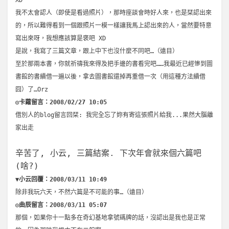
XD
我不太會認人（即使是看過照片），那時座談會時好人來，也是栞認出來
的，所以難得看到一個跟照片一模一樣讓我馬上認出來的人，當然要特意
寫出來呀，我想應該算是褒吧 XD
是說，我寫了三篇文章，跟上中下也沒什麼不同吧…（遠目）
至於那兩本書，你就祈禱我來得及把手邊的書看完吧……我最近已經慘到圖
書館的書續借一遍以後，拿去圖書館還掉再重借一次（用這種方法續借
囧）了…Orz
◎卡蘿留言：2008/02/27 10:05
借別人的blog留言回栞: 我完全忘了妳有寄這張照片給我...果然大腦離
家出走
辛苦了, 小云, 三篇結案. 下次年會就來個六篇吧
(啥?)
▼小云回覆：2008/03/11 10:49
除非我玩六天，不然六篇是不可能的事…（遠目）
◎曲辰留言：2008/03/11 05:07
那個，如果你十一點多在奇幻基地拿號碼牌的話，沒認出是我也是正常