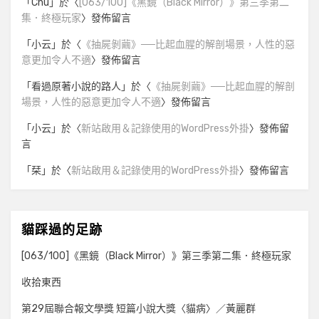
「
Chu
」於〈
[063/100]《黑鏡（Black Mirror）》第三季第二
集．終極玩家
〉發佈留言
「
小云
」於〈
《抽屍剝繭》──比起血腥的解剖場景，人性的惡
意更加令人不適
〉發佈留言
「
看過原著小說的路人
」於〈
《抽屍剝繭》──比起血腥的解剖
場景，人性的惡意更加令人不適
〉發佈留言
「
小云
」於〈
新站啟用＆記錄使用的WordPress外掛
〉發佈留
言
「
栞
」於〈
新站啟用＆記錄使用的WordPress外掛
〉發佈留言
貓踩過的足跡
[063/100]《黑鏡（Black Mirror）》第三季第二集．終極玩家
收拾東西
第29屆聯合報文學獎 短篇小說大獎〈貓病〉／黃麗群