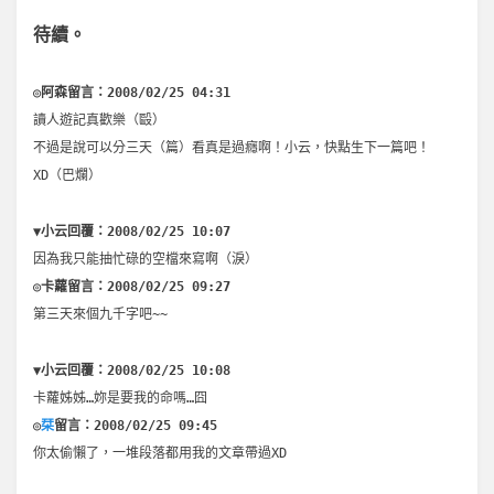
待續。
◎阿森留言：2008/02/25 04:31
讀人遊記真歡樂（毆）
不過是說可以分三天（篇）看真是過癮啊！小云，快點生下一篇吧！
XD（巴爛）
▼小云回覆：2008/02/25 10:07
因為我只能抽忙碌的空檔來寫啊（淚）
◎卡蘿留言：2008/02/25 09:27
第三天來個九千字吧~~
▼小云回覆：2008/02/25 10:08
卡蘿姊姊…妳是要我的命嗎…囧
◎
栞
留言：2008/02/25 09:45
你太偷懶了，一堆段落都用我的文章帶過XD