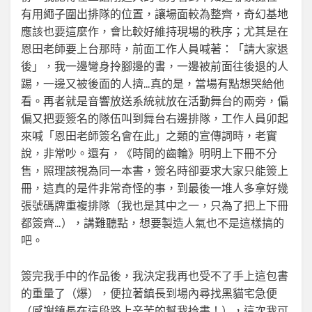
有用繩子圍出排隊的位置，讓場面較為整齊，奇幻基地
應該也要這麼作，會比較好維持現場的秩序；尤其是在
恩田老師要上台那時，前面工作人員喊著：「請大家退
後」，我一邊彎身拎腳邊的書，一邊被前面往後退的人
踢，一邊又被後面的人擠…真的是，當場有點想哭給他
看。再者就是音響放送系統就放在活動舞台的兩旁，偏
偏又把要簽名的隊伍叫到舞台右邊排隊，工作人員卯起
來喊「恩田老師簽名會在此」之類的宣傳詞時，老實
說，非常吵。還有，《時間的齒輪》明明上下冊不分
售，照理該視為同一本書，簽名時卻要求大家只能簽上
冊，這真的是件非常奇怪的事，到最後一堆人多拿好幾
張號碼牌重複排隊（我也是其中之一，只為了把上下冊
都簽齊…），講難聽點，想要製造人氣也不是這樣搞的
吧。
簽完我手中的作品後，我決定我再也受不了手上這包書
的重量了（爆），便拉著鎮長到場內尋找黑貓宅急便
（感謝鎮長在這段路上辛苦的幫我拎書！），這次我可