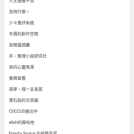
人生適應不良
及時行樂。
少々書評系統
冬陽的創作空間
盲眼貓頭鷹
非‧推理小說研究社
栞的心靈角落
隻眼留書
尋夢，撐一支長篙
寶石般的文具箱
COCCUS推坑中
elish的蘇哈地
Empty Space 全部隨手寫