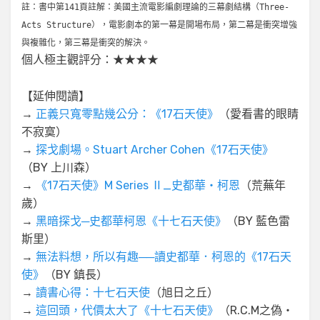
註：書中第141頁註解：美國主流電影編劇理論的三幕劇結構（Three-
Acts Structure），電影劇本的第一幕是開場布局，第二幕是衝突增強
與複雜化，第三幕是衝突的解決。
個人極主觀評分：★★★★
【延伸閱讀】
→
正義只寬零點幾公分：《17石天使》
（愛看書的眼睛
不寂寞）
→
探戈劇場。Stuart Archer Cohen《17石天使》
（BY 上川森）
→
《17石天使》M Series Ⅱ_史都華‧柯恩
（荒蕪年
歲）
→
黑暗探戈─史都華柯恩《十七石天使》
（BY 藍色雷
斯里）
→
無法料想，所以有趣──讀史都華．柯恩的《17石天
使》
（BY 鎮長）
→
讀書心得：十七石天使
（旭日之丘）
→
這回頭，代價太大了《十七石天使》
（R.C.M之偽‧