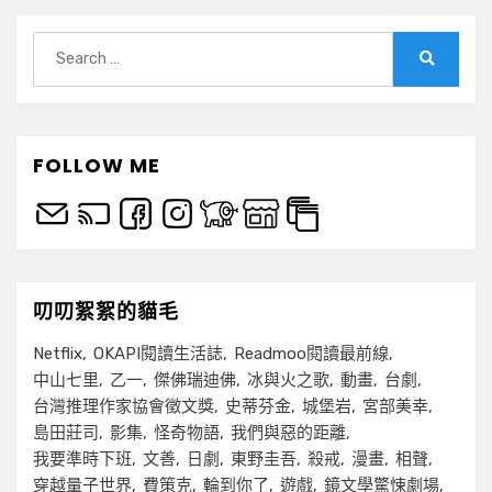
Search
for:
Search
FOLLOW ME
叨叨絮絮的貓毛
Netflix
OKAPI閱讀生活誌
Readmoo閱讀最前線
中山七里
乙一
傑佛瑞迪佛
冰與火之歌
動畫
台劇
台灣推理作家協會徵文獎
史蒂芬金
城堡岩
宮部美幸
島田莊司
影集
怪奇物語
我們與惡的距離
我要準時下班
文善
日劇
東野圭吾
殺戒
漫畫
相聲
穿越量子世界
費策克
輪到你了
遊戲
鏡文學驚悚劇場