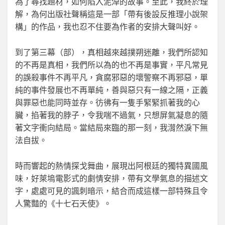
為了尋找題材，如何陷入泥淖的故事。至此，我終於理
解，為何出版社聲稱這是一部「帶有後設反推理小說架
構」的作品，我也忍不住要為作者的安排大聲叫好。
到了第三幕（部），真相越來越撲朔迷離，我們所認知
的不再是真相，我們所以為的也不再是事實，平凡常見
的誤殺事件不再平凡，貪腐邪惡的壞警察不再邪惡，單
純的事件發展也不再單純，善與惡只有一線之隔，正義
與罪惡也能同時並存。彷彿有一隻手緊緊抓著我的心
臟，掐著我的脖子，令我喘不過氣，只想屏氣凝息的隨
著文字衝向結局。當結局來臨的那一刻，我潸然淚下無
法自拔。
時而響起的熱情探戈舞曲，展現出阿根廷的獨特異國風
味，好萊塢電影式的劇情安排，帶有文學氣息的描述文
字，處處可見的諷刺暗示，結合而成這樣一部特殊且令
人驚豔的《十七石天使》。