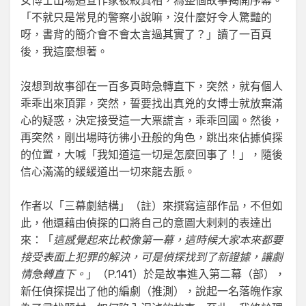
女博士出場追查作家被殺真相，為整個故事揭開序幕。
「不就只是常見的警察小說嘛，沒什麼好令人驚豔的
呀，書背的簡介會不會太言過其實了？」讀了一百頁
後，我這麼想著。
沒想到故事卻在一百多頁時急轉直下，突然，就有個人
乖乖出來頂罪，突然，誓要找出真兇的女博士就放棄滿
心的疑惑，決定接受這一大票謊言，乖乖回國。然後，
再突然，剛出場時彷彿小丑般的角色，跳出來佔據偵探
的位置，大喊「我知道這一切是怎麼回事了！」，隨後
信心滿滿的緩緩道出一切來龍去脈。
作者以「三幕劇結構」（註）來撰寫這部作品，不但如
此，他還藉由偵探的口將自己的意圖大剌剌的表達出
來：「
這感覺起來比較像第一幕，這時候大家本來都要
接受表面上犯罪的解決，可是偵探找到了新證據，讓劇
情急轉直下。
」（P.141）於是故事進入第二幕（部），
新任偵探提出了他的編劇（推測），說起一名落魄作家