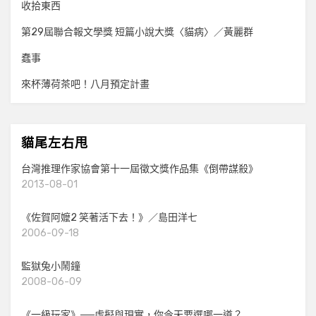
收拾東西
第29屆聯合報文學獎 短篇小說大獎〈貓病〉／黃麗群
蠢事
來杯薄荷茶吧！八月預定計畫
貓尾左右甩
台灣推理作家協會第十一屆徵文獎作品集《倒帶謀殺》
2013-08-01
《佐賀阿嬤2 笑著活下去！》／島田洋七
2006-09-18
監獄兔小鬧鐘
2008-06-09
《一級玩家》──虛擬與現實，你今天要選哪一道？