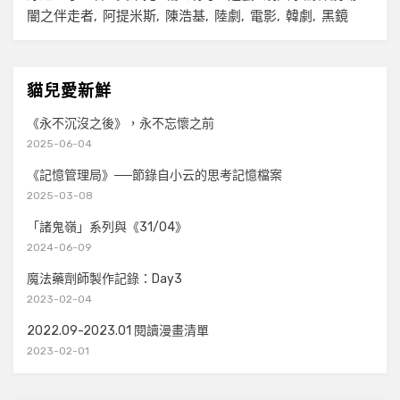
闇之伴走者
阿提米斯
陳浩基
陸劇
電影
韓劇
黑鏡
貓兒愛新鮮
《永不沉沒之後》，永不忘懷之前
2025-06-04
《記憶管理局》──節錄自小云的思考記憶檔案
2025-03-08
「諸鬼嶺」系列與《31/04》
2024-06-09
魔法藥劑師製作記錄：Day3
2023-02-04
2022.09-2023.01 閱讀漫畫清單
2023-02-01