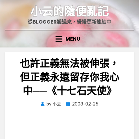
Skip
小云的隨便亂記
to
content
從BLOGGER搬過來，緩慢更新連結中
MENU
也許正義無法被伸張，
但正義永遠留存你我心
中──《十七石天使》
Posted
by
小云
2008-02-25
on