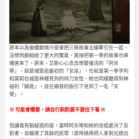
原本以為後續劇情只是會把三條故事主線牽引在一起，
沒想到劇組給了更大的驚喜，直接把第一季的故事也串
連進來了。原來，艾斯心心念念想要復活的「阿米
蒂」，就是城堡岩最初的「女巫」，也就是第一季亨利
和莫莉在城堡林裡見到的持刀女性，她也同樣聽得到神
祕的「蝸音」，並在蝸音的指引下見到了一名「天
使」。
※ 可能會爆雷，請自行斟酌要不要往下看 ※
但讓我有點疑惑的是，當時阿米蒂和她的信徒處決了反
對者，並驅逐了其餘的民眾（虐待過再把人家剝光趕出