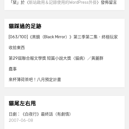
「
栞
」於〈
新站啟用＆記錄使用的WordPress外掛
〉發佈留言
貓踩過的足跡
[063/100]《黑鏡（Black Mirror）》第三季第二集．終極玩家
收拾東西
第29屆聯合報文學獎 短篇小說大獎〈貓病〉／黃麗群
蠢事
來杯薄荷茶吧！八月預定計畫
貓尾左右甩
日劇：《白夜行》最終話（有劇情）
2007-06-08