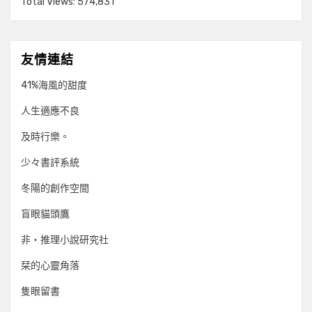
Total Views:
574,831
友情連結
41%海風的甜度
人生適應不良
及時行樂。
少々書評系統
冬陽的創作空間
盲眼貓頭鷹
非‧推理小說研究社
栞的心靈角落
隻眼留書