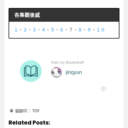
各集觀後感
１
、
２
、
３
、
４
、
５
、
６
、７、
８
、
９
、
１０
貓腳印：
709
Related Posts: