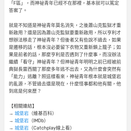
「F區」，而神祕青年已經不在那裡，基本就可以篤定
答案了。
就是不知道是神祕青年莫名消失，之後蕭山克監獄才重
新啟用？還是因為蕭山克監獄要重新啟用，所以亨利才
想辦法移走了神祕青年？但後者又有些說不過去，如果
是遷移的話，根本沒必要留下衣物又重新鎖上籠子；如
果是前者的話，那麼亨利是否遇到了什麼事，而沒辦法
繼續「看守」神祕青年？但神祕青年明明之前已經被前
典獄長雷西關了那麼多年逃不出去，又為什麼會突然有
「能力」逃離？照這樣看來，神祕青年根本就是城堡岩
的亂源，不管過去還是現在，什麼怪事都和他有關，他
到底是何來歷？
【相關連結】
→
城堡岩
（維基百科）
→
城堡岩
（IMDb）
→
城堡岩
（Catchplay線上看）