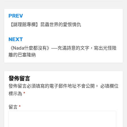
文
PREV
章
【謎理館專欄】昆蟲世界的愛恨情仇
導
NEXT
覽
《Nada什麼都沒有》──充滿詩意的文字，寫出光怪陸
離的巴塞隆納
發佈留言
發佈留言必須填寫的電子郵件地址不會公開。
必填欄位
標示為
*
留言
*