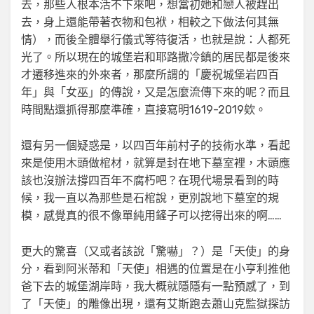
去，那些人根本活不下來吧，想當初她和戀人被趕出
去，身上還能帶著衣物和包袱，相較之下做法何其無
情），而後全體舉行儀式等待復活，也就是說：人都死
光了。所以現在的城堡岩和耶路撒冷鎮的居民都是後來
才遷移進來的外來者，那麼所謂的「慶祝城堡岩四百
年」與「女巫」的傳說，又是怎麼流傳下來的呢？而且
時間點還抓得那麼準確，直接寫明1619-2019欸。
還有另一個疑惑是，以四百年前村子的技術水準，看起
來是使用木頭做棺材，就算是封在地下墓室裡，木頭應
該也沒辦法撐四百年不腐朽吧？在現代場景看到的時
候，我一直以為那些是石棺說，更別說地下墓室的規
模，感覺真的很不像單純用鏟子可以挖得出來的啊……
更大的驚喜（又或者該說「驚嚇」？）是「天使」的身
分，看到阿米蒂和「天使」相遇的位置是在小亨利推他
爸下去的城堡湖岸時，我大概就隱隱有一點預感了，到
了「天使」的雕像出現，還有艾斯跑去蕭山克監獄探訪