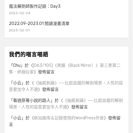
魔法藥劑師製作記錄：Day3
2023-02-04
2022.09-2023.01 閱讀漫畫清單
2023-02-01
我們的喵言喵語
「
Chu
」於〈
[063/100]《黑鏡（Black Mirror）》第三季第二
集．終極玩家
〉發佈留言
「
小云
」於〈
《抽屍剝繭》──比起血腥的解剖場景，人性的惡
意更加令人不適
〉發佈留言
「
看過原著小說的路人
」於〈
《抽屍剝繭》──比起血腥的解剖
場景，人性的惡意更加令人不適
〉發佈留言
「
小云
」於〈
新站啟用＆記錄使用的WordPress外掛
〉發佈留
言