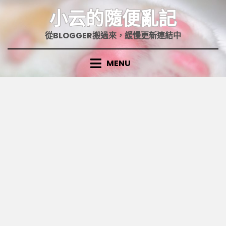
Skip
小云的隨便亂記
to
content
從BLOGGER搬過來，緩慢更新連結中
MENU