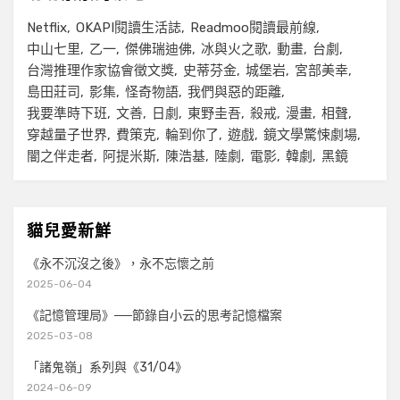
Netflix
OKAPI閱讀生活誌
Readmoo閱讀最前線
中山七里
乙一
傑佛瑞迪佛
冰與火之歌
動畫
台劇
台灣推理作家協會徵文獎
史蒂芬金
城堡岩
宮部美幸
島田莊司
影集
怪奇物語
我們與惡的距離
我要準時下班
文善
日劇
東野圭吾
殺戒
漫畫
相聲
穿越量子世界
費策克
輪到你了
遊戲
鏡文學驚悚劇場
闇之伴走者
阿提米斯
陳浩基
陸劇
電影
韓劇
黑鏡
貓兒愛新鮮
《永不沉沒之後》，永不忘懷之前
2025-06-04
《記憶管理局》──節錄自小云的思考記憶檔案
2025-03-08
「諸鬼嶺」系列與《31/04》
2024-06-09