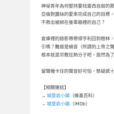
神祕青年為何堅持要找雷西自殺的
亞倫對露絲的愛來完成自己的目標
不救出被綁在後車廂裡的自己？
倉庫裡的錄影帶帶領亨利回到樹林
引嗎？難道是蝸音（所謂的上帝之
根本就是宗教狂熱分子吧，居然為了
留聲機卡住的聲音好可怕，懸疑感
【相關連結】
→
城堡岩小鎮
（維基百科）
→
城堡岩小鎮
（IMDb）