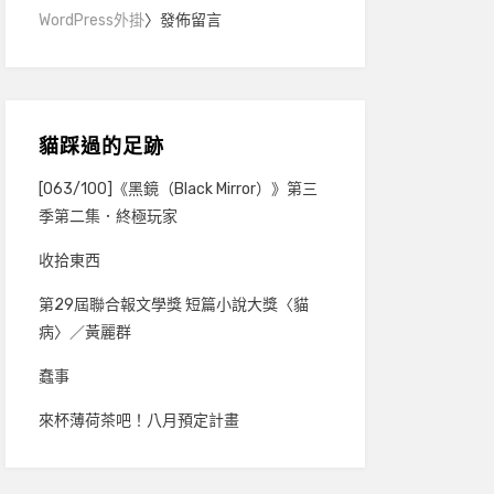
WordPress外掛
〉發佈留言
貓踩過的足跡
[063/100]《黑鏡（Black Mirror）》第三
季第二集．終極玩家
收拾東西
第29屆聯合報文學獎 短篇小說大獎〈貓
病〉／黃麗群
蠢事
來杯薄荷茶吧！八月預定計畫