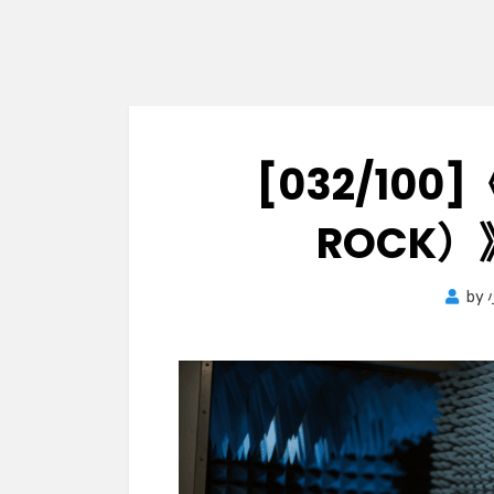
[032/100
ROCK
by