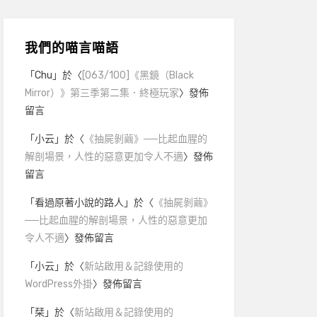
我們的喵言喵語
「
Chu
」於〈
[063/100]《黑鏡（Black
Mirror）》第三季第二集．終極玩家
〉發佈
留言
「
小云
」於〈
《抽屍剝繭》──比起血腥的
解剖場景，人性的惡意更加令人不適
〉發佈
留言
「
看過原著小說的路人
」於〈
《抽屍剝繭》
──比起血腥的解剖場景，人性的惡意更加
令人不適
〉發佈留言
「
小云
」於〈
新站啟用＆記錄使用的
WordPress外掛
〉發佈留言
「
栞
」於〈
新站啟用＆記錄使用的