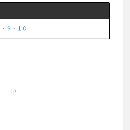
８
、
９
、
１０