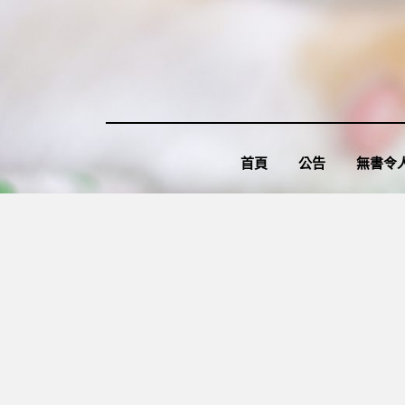
Skip
to
content
首頁
公告
無書令