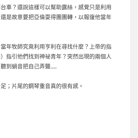
那台車？還說這樣可以幫助露絲，感覺只是利用
，還是故意要把亞倫耍得團團轉，以報復他當年
，當年牧師究竟利用亨利在尋找什麼？上帝的指
聲）指引他們找到神祕青年？突然出現的兩個人
聽到蝸音把自己弄聾……
十足；片尾的鋼琴重音真的很有感。