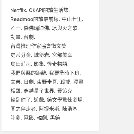
Netflix
OKAPI閱讀生活誌
Readmoo閱讀最前線
中山七里
乙一
傑佛瑞迪佛
冰與火之歌
動畫
台劇
台灣推理作家協會徵文獎
史蒂芬金
城堡岩
宮部美幸
島田莊司
影集
怪奇物語
我們與惡的距離
我要準時下班
文善
日劇
東野圭吾
殺戒
漫畫
相聲
穿越量子世界
費策克
輪到你了
遊戲
鏡文學驚悚劇場
闇之伴走者
阿提米斯
陳浩基
陸劇
電影
韓劇
黑鏡