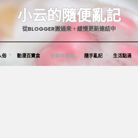
小云的隨便亂記
從BLOGGER搬過來，緩慢更新連結中
人俗
動漫百寶盒
影劇收藏櫃
隨手亂記
生活點滴