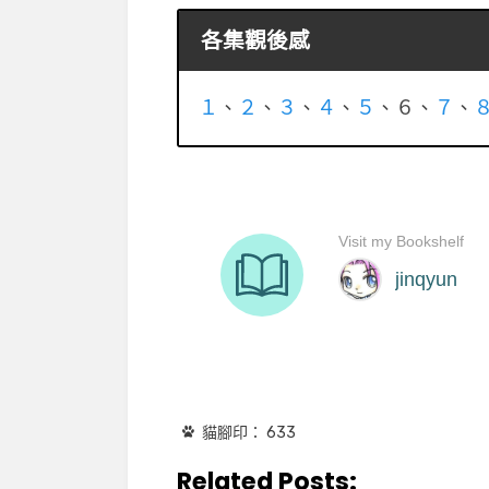
各集觀後感
１
、
２
、
３
、
４
、
５
、６、
７
、
貓腳印：
633
Related Posts: