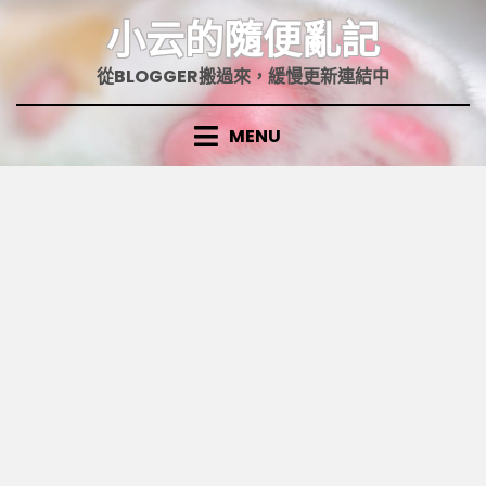
Skip
小云的隨便亂記
to
content
從BLOGGER搬過來，緩慢更新連結中
MENU