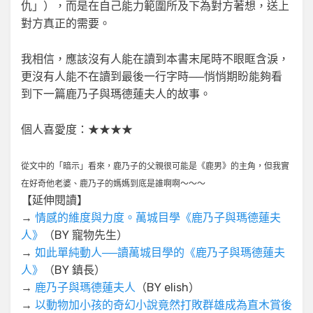
仇」），而是在自己能力範圍所及下為對方著想，送上
對方真正的需要。
我相信，應該沒有人能在讀到本書末尾時不眼眶含淚，
更沒有人能不在讀到最後一行字時──悄悄期盼能夠看
到下一篇鹿乃子與瑪德蓮夫人的故事。
個人喜愛度：★★★★
從文中的「暗示」看來，鹿乃子的父親很可能是《鹿男》的主角，但我實
在好奇他老婆、鹿乃子的媽媽到底是誰啊啊～～～
【延伸閱讀】
→
情感的維度與力度。萬城目學《鹿乃子與瑪德蓮夫
人》
（BY 寵物先生）
→
如此單純動人──讀萬城目學的《鹿乃子與瑪德蓮夫
人》
（BY 鎮長）
→
鹿乃子與瑪德蓮夫人
（BY elish）
→
以動物加小孩的奇幻小說竟然打敗群雄成為直木賞後