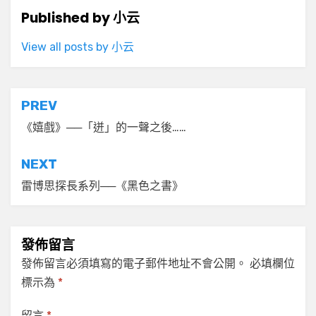
Published by
小云
View all posts by 小云
文
PREV
章
《嬉戲》──「迸」的一聲之後……
導
NEXT
覽
雷博思探長系列──《黑色之書》
發佈留言
發佈留言必須填寫的電子郵件地址不會公開。
必填欄位
標示為
*
留言
*