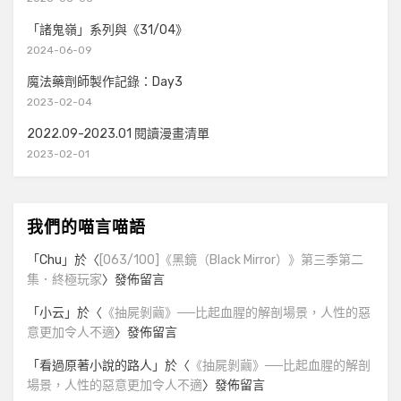
「諸鬼嶺」系列與《31/04》
2024-06-09
魔法藥劑師製作記錄：Day3
2023-02-04
2022.09-2023.01 閱讀漫畫清單
2023-02-01
我們的喵言喵語
「
Chu
」於〈
[063/100]《黑鏡（Black Mirror）》第三季第二
集．終極玩家
〉發佈留言
「
小云
」於〈
《抽屍剝繭》──比起血腥的解剖場景，人性的惡
意更加令人不適
〉發佈留言
「
看過原著小說的路人
」於〈
《抽屍剝繭》──比起血腥的解剖
場景，人性的惡意更加令人不適
〉發佈留言