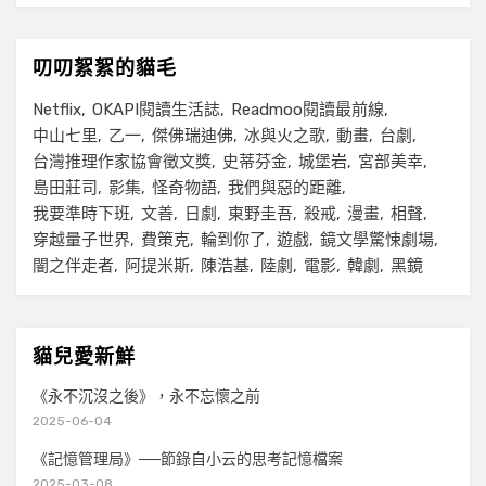
叨叨絮絮的貓毛
Netflix
OKAPI閱讀生活誌
Readmoo閱讀最前線
中山七里
乙一
傑佛瑞迪佛
冰與火之歌
動畫
台劇
台灣推理作家協會徵文獎
史蒂芬金
城堡岩
宮部美幸
島田莊司
影集
怪奇物語
我們與惡的距離
我要準時下班
文善
日劇
東野圭吾
殺戒
漫畫
相聲
穿越量子世界
費策克
輪到你了
遊戲
鏡文學驚悚劇場
闇之伴走者
阿提米斯
陳浩基
陸劇
電影
韓劇
黑鏡
貓兒愛新鮮
《永不沉沒之後》，永不忘懷之前
2025-06-04
《記憶管理局》──節錄自小云的思考記憶檔案
2025-03-08