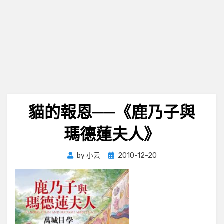
貓的報恩──《鹿乃子與
瑪德蓮夫人》
Posted
by
小云
2010-12-20
on