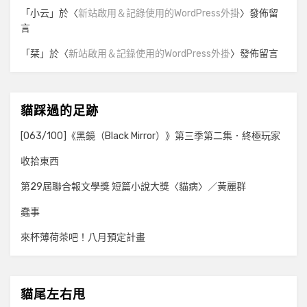
「
小云
」於〈
新站啟用＆記錄使用的WordPress外掛
〉發佈留
言
「
栞
」於〈
新站啟用＆記錄使用的WordPress外掛
〉發佈留言
貓踩過的足跡
[063/100]《黑鏡（Black Mirror）》第三季第二集．終極玩家
收拾東西
第29屆聯合報文學獎 短篇小說大獎〈貓病〉／黃麗群
蠢事
來杯薄荷茶吧！八月預定計畫
貓尾左右甩