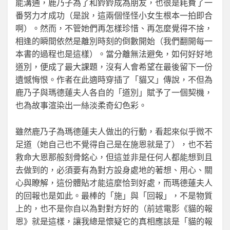
能溝通，鹿乃子為了和鈴鈴成為朋友，也很是耗費了一
番努力才成功（是說，這兩個怪怪小女生根本一拍即合
啊）。然而，不管她們再怎樣珍惜、再怎麼覺得不捨，
相逢的瞬間依然是離別時刻的倒數開始（我們翻開每一
本書的過程也是這樣）。當分離無法避免，如何好好地
道別，便成了最大課題，沒有人會希望在最後留下一份
遺憾悔恨。作者在此適時穿插了「貓又」傳說，不但為
鹿乃子與瑪德蓮夫人各自的「道別」賦予了一個契機，
也為故事渲染出一絲淡柔奇幻色彩。
雖然鹿乃子為瑪德蓮夫人做出的行動，看起來似乎微不
足道（她自己也不覺得自己是在施恩就是了），也不若
救命大恩那般刻骨銘心，但這並非是任何人都能想到且
去做到的，必須要有為對方設身處地的著想、用心、關
心與瞭解，這份體貼才能這麼恰到好處，而瑪德蓮夫人
的回報也是如此。最棒的「施」與「回報」，不是物質
上的，也不是你自以為對對方好的（前述電影《貓的報
恩》就是這樣，讓我總是懷疑它的真相應該是「貓的報