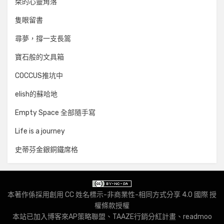
栞的心靈角落
隻眼留書
尋夢，撐一支長篙
寶石般的文具箱
COCCUS推坑中
elish的蘇哈地
Empty Space 全部隨手寫
Life is a journey
史蒂芬金銀銅鐵席格
本著作係採用
創用 CC 姓名標示-非商業性-相同方式分享 4.0 國際 授
權條款
授權
本站已加入
博客來AP策略聯盟
、
TAAZE行銷分紅計畫
、
readmoo