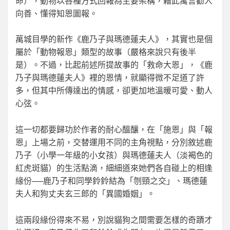
命），動物以各種方式回報為主要架構，藉此寓言勸人
向善、懂得知恩圖報。
萬城目學的新作《鹿乃子與瑪德蓮夫人》，其實也是個
屬於「動物報恩」類型的故事（嚴格來說只有後半
是）。不過，比起前述所提故事的「救命大恩」，《鹿
乃子與瑪德蓮夫人》裡的恩情，就顯得微不足道了許
多，但其中所傳達出的情感，卻更加地溫暖可愛、動人
心弦。
這一切都要歸功於作者的耐心醞釀，在「施恩」與「報
恩」上場之前，交替運用不同的主角視點，分別敘述鹿
乃子（小學一年級的小女孩）與瑪德蓮夫人（淡褐色的
紅虎斑貓）的生活點滴，細細道來她們各自碰上的相逢
緣份──鹿乃子和同學鈴鈴結為「刎頸之交」、瑪德蓮
夫人和狗丈夫玄三郎的「異國婚姻」。
這兩段緣份得來不易，別說貓狗之間需要怎樣的奇蹟才