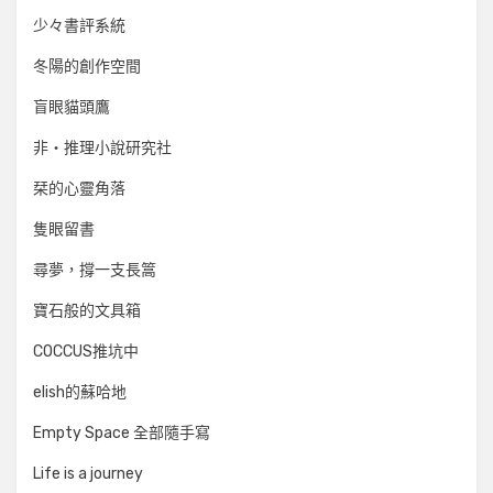
少々書評系統
冬陽的創作空間
盲眼貓頭鷹
非‧推理小說研究社
栞的心靈角落
隻眼留書
尋夢，撐一支長篙
寶石般的文具箱
COCCUS推坑中
elish的蘇哈地
Empty Space 全部隨手寫
Life is a journey