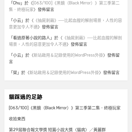
「
Chu
」於〈
[063/100]《黑鏡（Black Mirror）》第三季第二
集．終極玩家
〉發佈留言
「
小云
」於〈
《抽屍剝繭》──比起血腥的解剖場景，人性的惡
意更加令人不適
〉發佈留言
「
看過原著小說的路人
」於〈
《抽屍剝繭》──比起血腥的解剖
場景，人性的惡意更加令人不適
〉發佈留言
「
小云
」於〈
新站啟用＆記錄使用的WordPress外掛
〉發佈留
言
「
栞
」於〈
新站啟用＆記錄使用的WordPress外掛
〉發佈留言
貓踩過的足跡
[063/100]《黑鏡（Black Mirror）》第三季第二集．終極玩家
收拾東西
第29屆聯合報文學獎 短篇小說大獎〈貓病〉／黃麗群