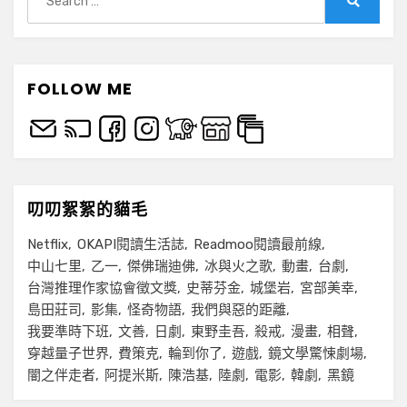
for:
Search
FOLLOW ME
叨叨絮絮的貓毛
Netflix
OKAPI閱讀生活誌
Readmoo閱讀最前線
中山七里
乙一
傑佛瑞迪佛
冰與火之歌
動畫
台劇
台灣推理作家協會徵文獎
史蒂芬金
城堡岩
宮部美幸
島田莊司
影集
怪奇物語
我們與惡的距離
我要準時下班
文善
日劇
東野圭吾
殺戒
漫畫
相聲
穿越量子世界
費策克
輪到你了
遊戲
鏡文學驚悚劇場
闇之伴走者
阿提米斯
陳浩基
陸劇
電影
韓劇
黑鏡