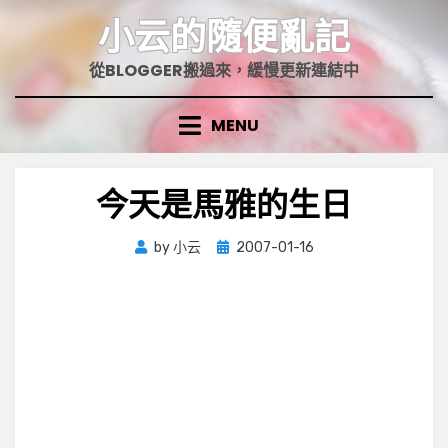
Skip
小云的隨便亂記
to
content
從BLOGGER搬過來，緩慢更新連結中
MENU
今天是馬雅的生日
Posted
by
小云
2007-01-16
on