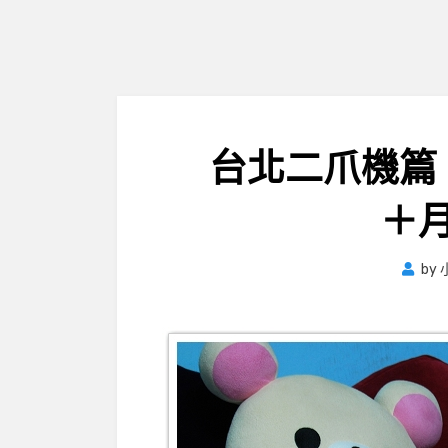
台北二爪機篇
＋
by