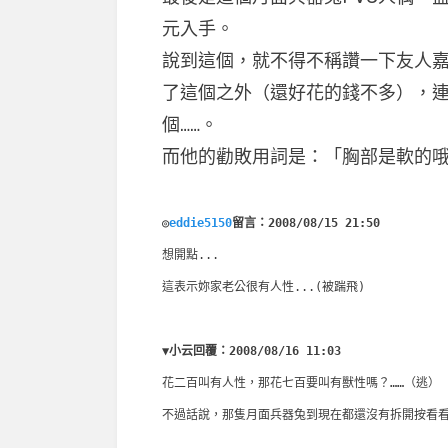
元入手。
說到這個，就不得不稱讚一下友人嘉
了這個之外（還好花的錢不多），連
個……。
而他的勸敗用詞是：「胸部是軟的哦
◎
eddie5150
留言：2008/08/15 21:50
想開點...
這表示妳家老公很有人性...(被踹飛)
▼小云回覆：2008/08/16 11:03
花二百叫有人性，那花七百要叫有獸性嗎？……（逃）
不過話說，那隻月面兵器兔到現在都還沒有拆開按看看