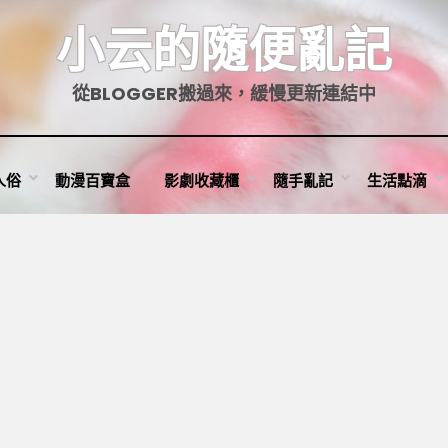
小云的隨便亂記
從BLOGGER搬過來，緩慢更新連結中
人俗
動漫百寶盒
影劇收藏櫃
隨手亂記
生活點滴