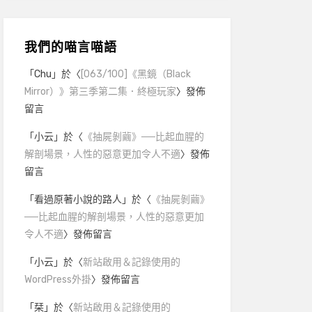
我們的喵言喵語
「
Chu
」於〈
[063/100]《黑鏡（Black
Mirror）》第三季第二集．終極玩家
〉發佈
留言
「
小云
」於〈
《抽屍剝繭》──比起血腥的
解剖場景，人性的惡意更加令人不適
〉發佈
留言
「
看過原著小說的路人
」於〈
《抽屍剝繭》
──比起血腥的解剖場景，人性的惡意更加
令人不適
〉發佈留言
「
小云
」於〈
新站啟用＆記錄使用的
WordPress外掛
〉發佈留言
「
栞
」於〈
新站啟用＆記錄使用的