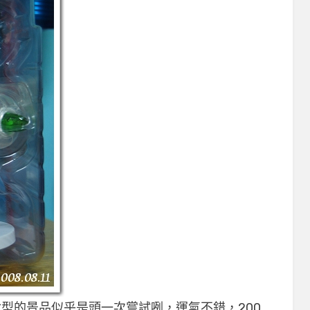
盒型的景品似乎是頭一次嘗試咧，運氣不錯，200