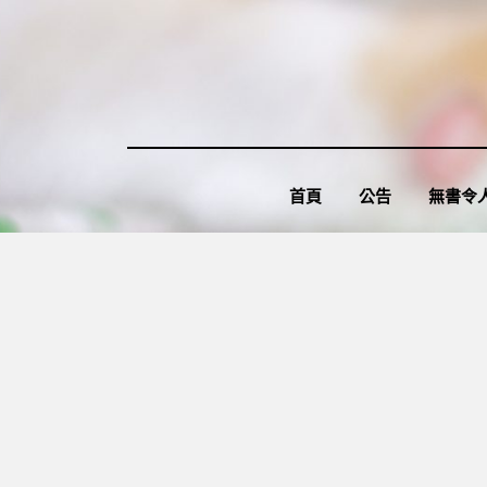
Skip
to
content
首頁
公告
無書令