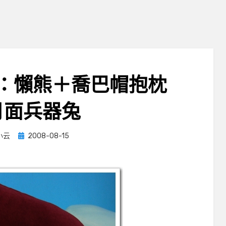
：懶熊＋喬巴帽抱枕
月面兵器兔
Posted
小云
2008-08-15
on