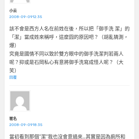
小云
2008-09-0912:35
該不會是西方人名在前姓在後，所以把「御手洗 潔」的
「潔」當成姓來稱呼，這麼囧的原因吧？（胡亂猜測，
爆）
究竟是國情不同以致於雙方眼中的御手洗潔判若兩人
呢？抑或是石岡私心有意將御手洗寫成怪人呢？（大
笑）
回覆
匿名
2008-09-0918:35
當初看到那個”潔”我也沒會意過來…其實是因為廁所和