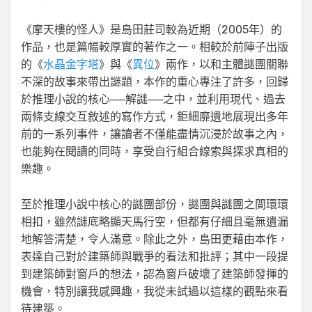
《摩天樓的怪人》是島田莊司較為近期（2005年）的
作品，也是篇幅較厚實的著作之一。相較於前陣子出版
的《
水晶金字塔
》與《
異位
》兩作，以和主體謎團關聯
不深的故事來帶出謎題，本作的重心專注了許多，回歸
於推理小說的核心──解謎──之中，並利用現代、過去
兩條支線交互敘述的寫作方式，鉅細靡遺地展現出多年
前的一系列事件，讓讀者不僅能盡情沉浸於故事之內，
也能夠在閱讀的同時，享受自行組合線索與探求真相的
樂趣。
至於推理小說中核心的謎團部份，謎團與謎團之間環環
相扣，雖然謎底略顯天馬行空，但都有仔細且毫無遺漏
地解答清楚，令人滿意。除此之外，島田更藉由本作，
表達自己對於建築師與戰爭的看法和批評；其中一段提
到建築師對窗戶的想法，認為窗戶破壞了建築師發揮的
機會，特別讓我感興趣，我從未試過以這樣的觀點來看
待建築。