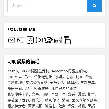
Search
for:
Search
FOLLOW ME
叨叨絮絮的貓毛
Netflix
OKAPI閱讀生活誌
Readmoo閱讀最前線
中山七里
乙一
傑佛瑞迪佛
冰與火之歌
動畫
台劇
台灣推理作家協會徵文獎
史蒂芬金
城堡岩
宮部美幸
島田莊司
影集
怪奇物語
我們與惡的距離
我要準時下班
文善
日劇
東野圭吾
殺戒
漫畫
相聲
穿越量子世界
費策克
輪到你了
遊戲
鏡文學驚悚劇場
闇之伴走者
阿提米斯
陳浩基
陸劇
電影
韓劇
黑鏡