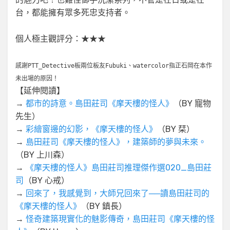
台，都能擁有眾多死忠支持者。
個人極主觀評分：★★★
感謝PTT_Detective板兩位板友Fubuki、watercolor指正石岡在本作
未出場的原因！
【延伸閱讀】
→
都市的詩意。島田莊司《摩天樓的怪人》
（BY 寵物
先生）
→
彩繪窗邊的幻影，《摩天樓的怪人》
（BY 栞）
→
島田莊司《摩天樓的怪人》，建築師的夢與未來。
（BY 上川森）
→
《摩天樓的怪人》島田莊司推理傑作選020_島田莊
司
（BY 心戒）
→
回來了，我感覺到，大師兄回來了──讀島田莊司的
《摩天樓的怪人》
（BY 鎮長）
→
怪奇建築現實化的魅影傳奇，島田莊司《摩天樓的怪