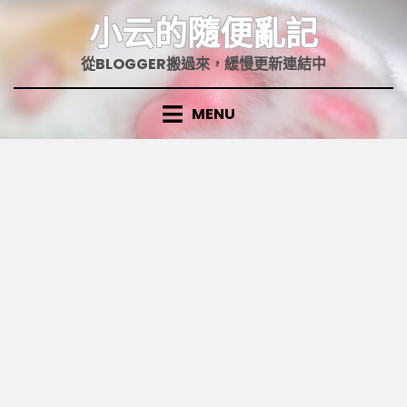
Skip
小云的隨便亂記
to
content
從BLOGGER搬過來，緩慢更新連結中
MENU