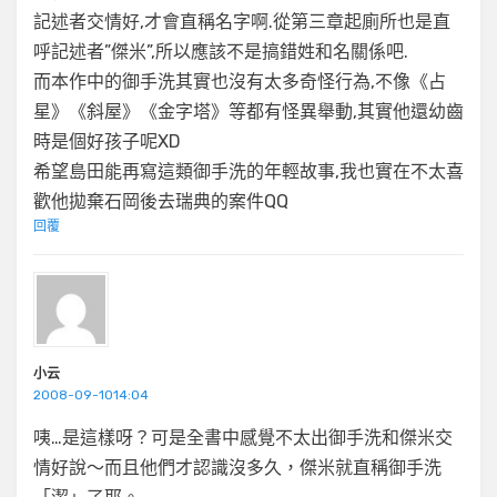
記述者交情好,才會直稱名字啊.從第三章起廁所也是直
呼記述者”傑米”,所以應該不是搞錯姓和名關係吧.
而本作中的御手洗其實也沒有太多奇怪行為,不像《占
星》《斜屋》《金字塔》等都有怪異舉動,其實他還幼齒
時是個好孩子呢XD
希望島田能再寫這類御手洗的年輕故事,我也實在不太喜
歡他拋棄石岡後去瑞典的案件QQ
回覆
小云
2008-09-1014:04
咦…是這樣呀？可是全書中感覺不太出御手洗和傑米交
情好說～而且他們才認識沒多久，傑米就直稱御手洗