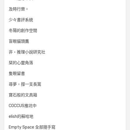
及時行樂。
少々書評系統
冬陽的創作空間
盲眼貓頭鷹
非‧推理小說研究社
栞的心靈角落
隻眼留書
尋夢，撐一支長篙
寶石般的文具箱
COCCUS推坑中
elish的蘇哈地
Empty Space 全部隨手寫