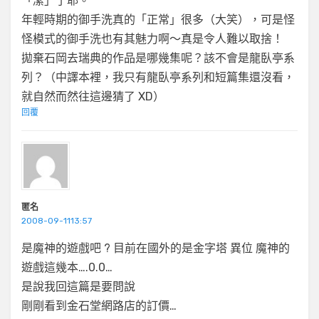
「潔」了耶。
年輕時期的御手洗真的「正常」很多（大笑），可是怪
怪模式的御手洗也有其魅力啊～真是令人難以取捨！
拋棄石岡去瑞典的作品是哪幾集呢？該不會是龍臥亭系
列？（中譯本裡，我只有龍臥亭系列和短篇集還沒看，
就自然而然往這邊猜了 XD）
回覆
匿名
2008-09-1113:57
是魔神的遊戲吧 ? 目前在國外的是金字塔 異位 魔神的
遊戲這幾本….0.0…
是說我回這篇是要問說
剛剛看到金石堂網路店的訂價…