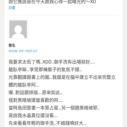
說它應該是在今天跟我心得一起曝光的～XD
回覆
匿名
2008-09-1321:07
我要求太低了嗎..XDD..御手洗有出場就好…..
龍臥亭嘛…享受那棟屋子的氣氛不錯…
光靠翻譯跟書上的圖…我還是在腦中建立不出來完整立
體的龍臥亭阿….
喔..對話跟排版….原來如此…
我對黑暗坡還蠻喜歡的阿…..
當時島田簽書一本簽占星…另一個選黑暗坡耶..
是說我水晶異位還沒看….
先來看看年輕的御手洗..不過錢噴好大…