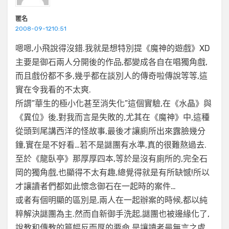
匿名
2008-09-1210:51
嗯嗯,小飛說得沒錯.我就是想特別提《魔神的遊戲》XD
主要是御石兩人分開後的作品,都變成各自在唱獨角戲,
而且戲份都不多,幾乎都在談別人的傳奇啦傳說等等,這
實在令我看的不太爽.
所謂”華生的極小化甚至消失化”這個實驗,在《水晶》與
《異位》後,對我而言是失敗的,尤其在《魔神》中,這種
從頭到尾講西洋的怪故事,最後才讓廁所出來露臉幾分
鐘,實在是不好看…若不是謎團有水準,真的很難熬過去.
至於《龍臥亭》那厚厚四本,等於是沒有廁所的,完全石
岡的獨角戲,也顯得不太有趣,總覺得就是有所缺憾!所以
才讓讀者們都如此懷念御石在一起時的案件…
或者有個明顯的區別是,兩人在一起辦案的時候,都以純
粹解決謎團為主.然而自新御手洗起,謎團也被邊緣化了,
說教和傳教的篇幅反而厚的要命,是讓讀者最無言之處.