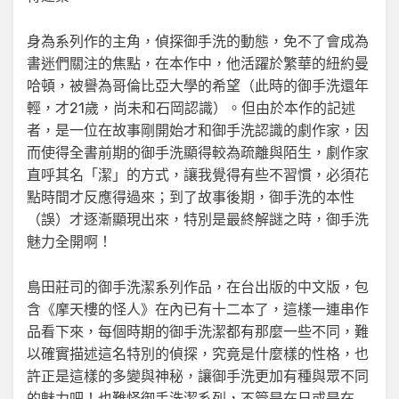
身為系列作的主角，偵探御手洗的動態，免不了會成為
書迷們關注的焦點，在本作中，他活躍於繁華的紐約曼
哈頓，被譽為哥倫比亞大學的希望（此時的御手洗還年
輕，才21歲，尚未和石岡認識）。但由於本作的記述
者，是一位在故事剛開始才和御手洗認識的劇作家，因
而使得全書前期的御手洗顯得較為疏離與陌生，劇作家
直呼其名「潔」的方式，讓我覺得有些不習慣，必須花
點時間才反應得過來；到了故事後期，御手洗的本性
（誤）才逐漸顯現出來，特別是最終解謎之時，御手洗
魅力全開啊！
島田莊司的御手洗潔系列作品，在台出版的中文版，包
含《摩天樓的怪人》在內已有十二本了，這樣一連串作
品看下來，每個時期的御手洗潔都有那麼一些不同，難
以確實描述這名特別的偵探，究竟是什麼樣的性格，也
許正是這樣的多變與神秘，讓御手洗更加有種與眾不同
的魅力吧！也難怪御手洗潔系列，不管是在日或是在