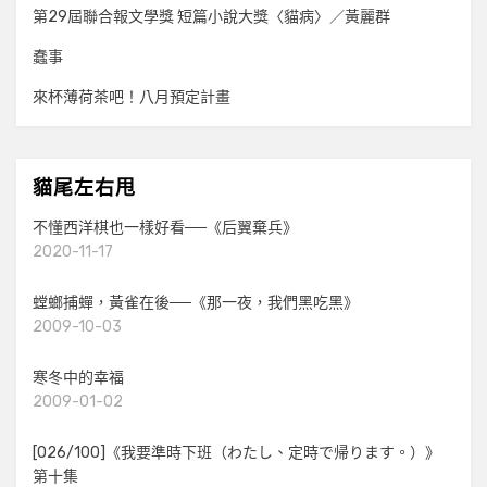
第29屆聯合報文學獎 短篇小說大獎〈貓病〉／黃麗群
蠢事
來杯薄荷茶吧！八月預定計畫
貓尾左右甩
不懂西洋棋也一樣好看──《后翼棄兵》
2020-11-17
螳螂捕蟬，黃雀在後──《那一夜，我們黑吃黑》
2009-10-03
寒冬中的幸福
2009-01-02
[026/100]《我要準時下班（わたし、定時で帰ります。）》
第十集