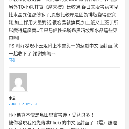
另外TO小飛,其實《摩天樓》比較薄.從日文版書籍可見,
比水晶異位都薄多了,頁數比較厚是因為排版變得更寬
鬆,加上採用大量對話,很容易就換頁,加上紙又上漲了所
以變得這麼貴…但是易讀性遠勝過黑暗坡和水晶這些東
東啊!
PS:剛好發現小云姐附上本書與一的悲劇中文版封面,就
一起收下了,謝謝妳喲~~!
回覆
小云
2008-09-1212:51
H小弟真不愧是島田忠實書迷，受益良多！
被你發現我預先傳進Flickr的中文版封面了（爆）照理