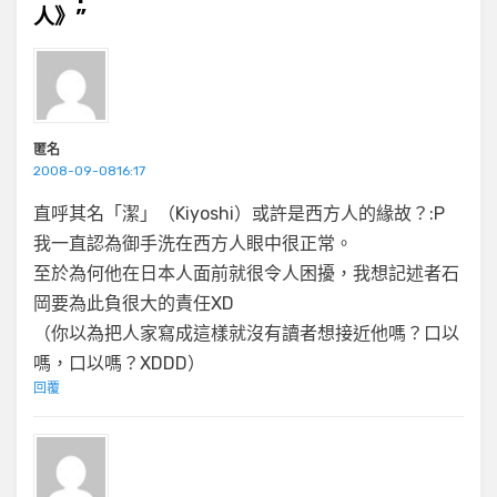
人》”
匿名
2008-09-0816:17
直呼其名「潔」（Kiyoshi）或許是西方人的緣故？:P
我一直認為御手洗在西方人眼中很正常。
至於為何他在日本人面前就很令人困擾，我想記述者石
岡要為此負很大的責任XD
（你以為把人家寫成這樣就沒有讀者想接近他嗎？口以
嗎，口以嗎？XDDD）
回覆