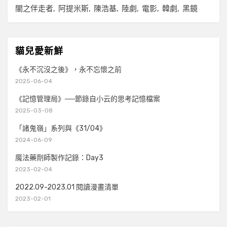
闇之伴走者
阿提米斯
陳浩基
陸劇
電影
韓劇
黑鏡
貓兒愛新鮮
《永不沉沒之後》，永不忘懷之前
2025-06-04
《記憶管理局》──節錄自小云的思考記憶檔案
2025-03-08
「諸鬼嶺」系列與《31/04》
2024-06-09
魔法藥劑師製作記錄：Day3
2023-02-04
2022.09-2023.01 閱讀漫畫清單
2023-02-01