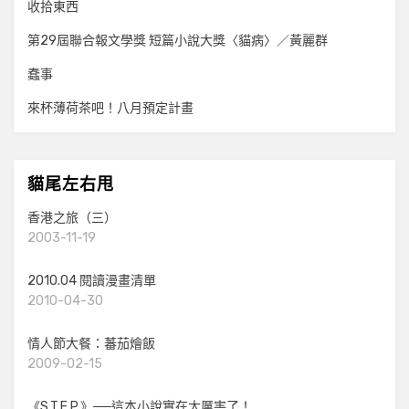
收拾東西
第29屆聯合報文學獎 短篇小說大獎〈貓病〉／黃麗群
蠢事
來杯薄荷茶吧！八月預定計畫
貓尾左右甩
香港之旅（三）
2003-11-19
2010.04 閱讀漫畫清單
2010-04-30
情人節大餐：蕃茄燴飯
2009-02-15
《S.T.E.P.》──這本小說實在太厲害了！