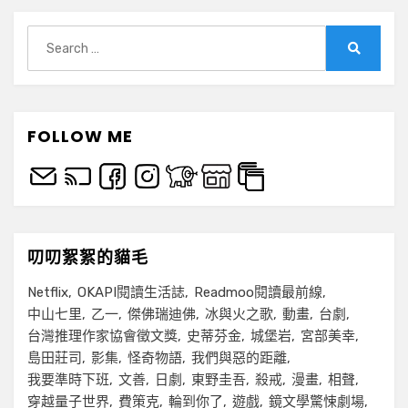
Search
for:
Search
FOLLOW ME
叨叨絮絮的貓毛
Netflix
OKAPI閱讀生活誌
Readmoo閱讀最前線
中山七里
乙一
傑佛瑞迪佛
冰與火之歌
動畫
台劇
台灣推理作家協會徵文獎
史蒂芬金
城堡岩
宮部美幸
島田莊司
影集
怪奇物語
我們與惡的距離
我要準時下班
文善
日劇
東野圭吾
殺戒
漫畫
相聲
穿越量子世界
費策克
輪到你了
遊戲
鏡文學驚悚劇場