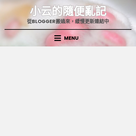
Skip
小云的隨便亂記
to
content
從BLOGGER搬過來，緩慢更新連結中
MENU