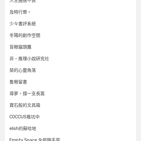
人生適應不良
及時行樂。
少々書評系統
冬陽的創作空間
盲眼貓頭鷹
非‧推理小說研究社
栞的心靈角落
隻眼留書
尋夢，撐一支長篙
寶石般的文具箱
COCCUS推坑中
elish的蘇哈地
Empty Space 全部隨手寫