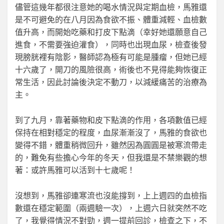
儘管這幾年都很注意她的喝水情況與定期血檢，馬雅還
是不可避免的在八月因為食欲不振、體重減輕、血檢數
值升高，而開始吃藥和打皮下點滴（幸好她還願意自己
進食，不需要強迫灌食），同時也出現血尿，檢查後發
現膀胱裡有陰影，醫師認為極有可能是腫瘤，但她已經
十六歲了，開刀的風險很高，術後也不見得能夠恢復正
常生活，因此討論後決定不動刀，以減緩痛苦的治療為
主。
到了九月，靠著藥物和皮下點滴的作用，各項數值已經
保持在相對穩定的程度，血尿漸漸沒了，馬雅的食欲也
變得不錯，體重稍微回升，雖然因為圓圓是被寒流帶走
的，難免有些擔心今年的冬天，但我還是不禁樂觀的想
著：或許馬雅可以活到十七歲呢！
沒想到，馬雅卻連寒流也沒能撐到，上上週四的血檢指
數還在穩定範圍（兩週驗一次），上週六日就突然不吃
了，我覺得情況不對勁，週一提前回診，檢查之下，不