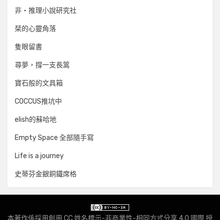
非‧推理小說研究社
栞的心靈角落
隻眼留書
尋夢，撐一支長篙
寶石般的文具箱
COCCUS推坑中
elish的蘇哈地
Empty Space 全部隨手寫
Life is a journey
史蒂芬金銀銅鐵席格
本著作係採用
創用 CC 姓名標示-非商業性-相同方式分享 4.0 國際 授