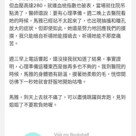
但血壓高達280，就連血檢指數也破表，當場就住院吊
點滴了，醫師還說：要有心理準備。週二晚上去醫院看
她的時候，馬雅已經站不太起來了，也出現抽搐和瞳孔
放大的症狀，但即使如此，她還是努力地回應我們的摸
摸，我只能暗自祈禱她能撐過去，祈禱她能不那麼痛
苦。
週三早上電話響起，還沒接我就知道了結果，事實證
明，心理準備這種東西是做再多也不夠的。我到醫院的
時候，馬雅的身體猶有餘溫，摸著她柔軟的毛，恍惚間
彷彿下一秒她就會舒服地開始咕嚕。
馬雅，到天上去就不痛了，可以盡情跳躍與奔跑，見到
姐姐了不要欺負她喔。