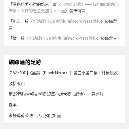
「
看過原著小說的路人
」於〈
《抽屍剝繭》──比起血腥的解剖
場景，人性的惡意更加令人不適
〉發佈留言
「
小云
」於〈
新站啟用＆記錄使用的WordPress外掛
〉發佈留
言
「
栞
」於〈
新站啟用＆記錄使用的WordPress外掛
〉發佈留言
貓踩過的足跡
[063/100]《黑鏡（Black Mirror）》第三季第二集．終極玩家
收拾東西
第29屆聯合報文學獎 短篇小說大獎〈貓病〉／黃麗群
蠢事
來杯薄荷茶吧！八月預定計畫