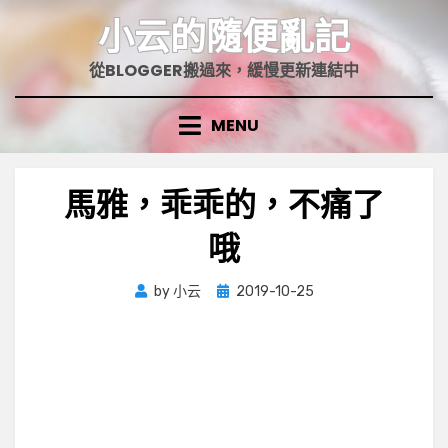
Skip
小云的隨便亂記
to
content
從BLOGGER搬過來，緩慢更新連結中
MENU
馬雅，乖乖的，不痛了
哦
Posted
by
小云
2019-10-25
on