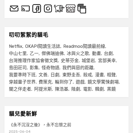
叨叨絮絮的貓毛
Netflix
OKAPI閱讀生活誌
Readmoo閱讀最前線
中山七里
乙一
傑佛瑞迪佛
冰與火之歌
動畫
台劇
台灣推理作家協會徵文獎
史蒂芬金
城堡岩
宮部美幸
島田莊司
影集
怪奇物語
我們與惡的距離
我要準時下班
文善
日劇
東野圭吾
殺戒
漫畫
相聲
穿越量子世界
費策克
輪到你了
遊戲
鏡文學驚悚劇場
闇之伴走者
阿提米斯
陳浩基
陸劇
電影
韓劇
黑鏡
貓兒愛新鮮
《永不沉沒之後》，永不忘懷之前
2025-06-04