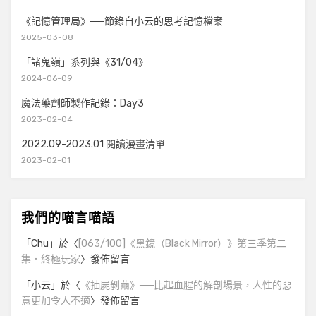
《記憶管理局》──節錄自小云的思考記憶檔案
2025-03-08
「諸鬼嶺」系列與《31/04》
2024-06-09
魔法藥劑師製作記錄：Day3
2023-02-04
2022.09-2023.01 閱讀漫畫清單
2023-02-01
我們的喵言喵語
「
Chu
」於〈
[063/100]《黑鏡（Black Mirror）》第三季第二
集．終極玩家
〉發佈留言
「
小云
」於〈
《抽屍剝繭》──比起血腥的解剖場景，人性的惡
意更加令人不適
〉發佈留言