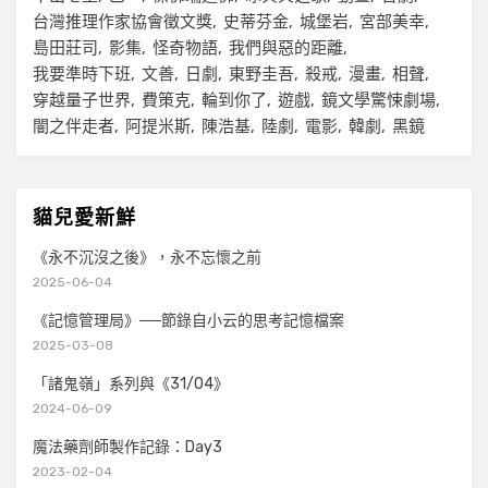
台灣推理作家協會徵文獎
史蒂芬金
城堡岩
宮部美幸
島田莊司
影集
怪奇物語
我們與惡的距離
我要準時下班
文善
日劇
東野圭吾
殺戒
漫畫
相聲
穿越量子世界
費策克
輪到你了
遊戲
鏡文學驚悚劇場
闇之伴走者
阿提米斯
陳浩基
陸劇
電影
韓劇
黑鏡
貓兒愛新鮮
《永不沉沒之後》，永不忘懷之前
2025-06-04
《記憶管理局》──節錄自小云的思考記憶檔案
2025-03-08
「諸鬼嶺」系列與《31/04》
2024-06-09
魔法藥劑師製作記錄：Day3
2023-02-04