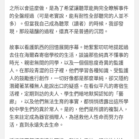
之所以會這麼做，是為了希望讓聽眾能夠完全瞭解事件
的全盤經過（可是老實說，能有耐性全部聽完的人並不
多）。但當我自己成為聽眾（讀者）的時候，我卻發
現，那段蘊釀的過程，還真不是普通的沉悶。
故事以看護凱西的回憶展開序幕。她絮絮叨叨地提起過
去住在海爾森寄宿學校的生活，談論那些純真不懂事的
時光、親密無間的同學，以及一個個態度奇異的監護
人。在那段青澀的日子裡，他們學習各種知識、受監護
人的鼓勵進行創作，一切好像都是那麼單純，卻又隱約
潛藏著某種無人能說出口的疑惑。在看似平凡的寄宿生
活裡，定期到訪的夫人、學生們暗地默契認知的「藝
廊」，以及他們無法生育的事實，都悄悄透露出這所學
校中學生們的異於常人。是的，他們是所謂的複製人，
生來註定成為器官捐贈人，為拯救他人性命而努力存
活，直到永遠失去生命。