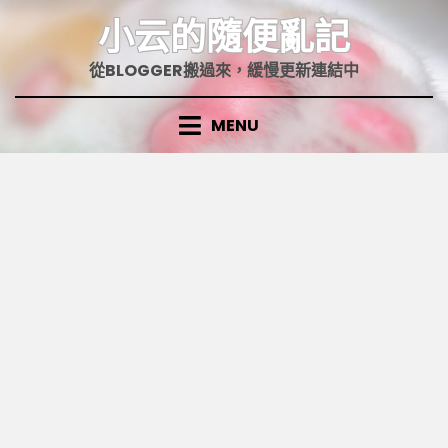
Skip
小云的隨便亂記
to
content
從BLOGGER搬過來，緩慢更新連結中
MENU