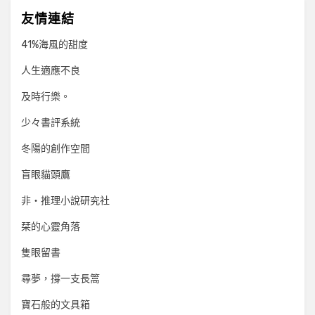
友情連結
41%海風的甜度
人生適應不良
及時行樂。
少々書評系統
冬陽的創作空間
盲眼貓頭鷹
非‧推理小說研究社
栞的心靈角落
隻眼留書
尋夢，撐一支長篙
寶石般的文具箱