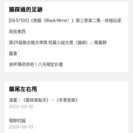
貓踩過的足跡
[063/100]《黑鏡（Black Mirror）》第三季第二集．終極玩家
收拾東西
第29屆聯合報文學獎 短篇小說大獎〈貓病〉／黃麗群
蠢事
來杯薄荷茶吧！八月預定計畫
貓尾左右甩
漫畫：《蘭與韋駄天》、《冬季悲歌》
2007-09-10
宿醉的貓
2009-06-13