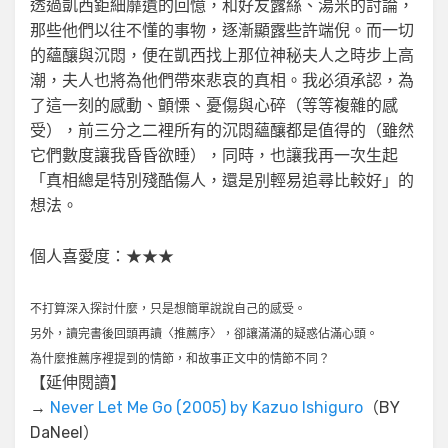
透過凱西鉅細靡遺的回憶，和好友露絲、湯米的討論，
那些他們以往不懂的事物，逐漸顯露些許端倪。而一切
的蘊釀與沉悶，便在凱西找上那位神秘夫人之時步上高
潮，夫人也將為他們帶來悲哀的真相。我必須承認，為
了這一刻的感動、顫慄、憂傷與心碎（等等複雜的感
受），前三分之二裡所有的沉悶蘊釀都是值得的（雖然
它們數度讓我昏昏欲睡），同時，也讓我再一次生起
「真相總是特別殘酷傷人，還是別輕易追尋比較好」的
想法。
個人喜愛度：★★★
不打算深入探討什麼，只是想簡單說說自己的感受。
另外，讀完書後回頭再讀〈推薦序〉，卻讓滿滿的疑惑佔滿心頭。
為什麼推薦序裡提到的情節，和故事正文中的情節不同？
【延伸閱讀】
→
Never Let Me Go (2005) by Kazuo Ishiguro
（BY
DaNeel）