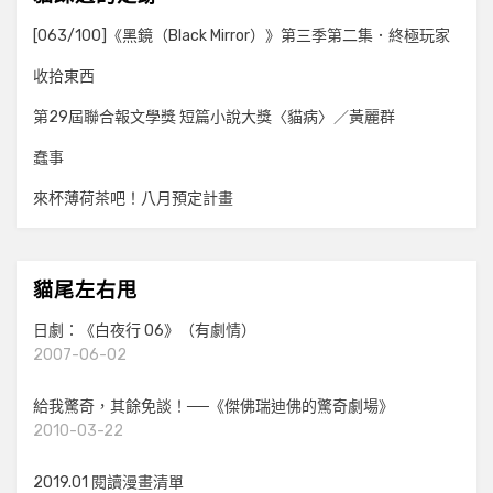
[063/100]《黑鏡（Black Mirror）》第三季第二集．終極玩家
收拾東西
第29屆聯合報文學獎 短篇小說大獎〈貓病〉／黃麗群
蠢事
來杯薄荷茶吧！八月預定計畫
貓尾左右甩
日劇：《白夜行 06》（有劇情）
2007-06-02
給我驚奇，其餘免談！──《傑佛瑞迪佛的驚奇劇場》
2010-03-22
2019.01 閱讀漫畫清單