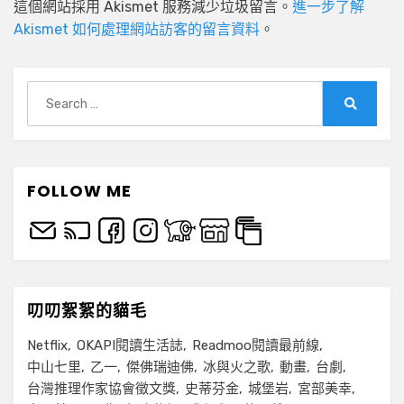
這個網站採用 Akismet 服務減少垃圾留言。
進一步了解
Akismet 如何處理網站訪客的留言資料
。
Search
for:
Search
FOLLOW ME
叨叨絮絮的貓毛
Netflix
OKAPI閱讀生活誌
Readmoo閱讀最前線
中山七里
乙一
傑佛瑞迪佛
冰與火之歌
動畫
台劇
台灣推理作家協會徵文獎
史蒂芬金
城堡岩
宮部美幸