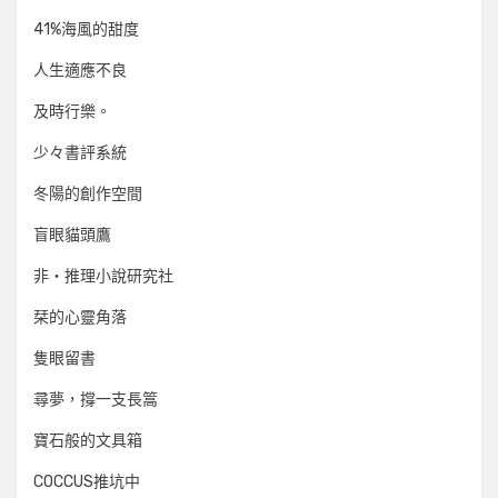
41%海風的甜度
人生適應不良
及時行樂。
少々書評系統
冬陽的創作空間
盲眼貓頭鷹
非‧推理小說研究社
栞的心靈角落
隻眼留書
尋夢，撐一支長篙
寶石般的文具箱
COCCUS推坑中