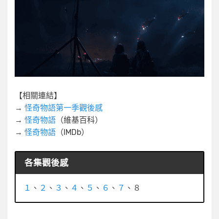
【相關連結】
→
怪奇物語第一季觀後感
→
怪奇物語
（維基百科）
→
怪奇物語
（IMDb）
各集觀後感
１
、
２
、
３
、
４
、
５
、
６
、
７
、８