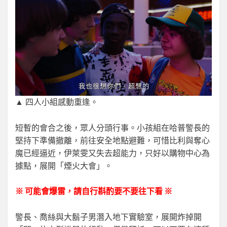
▲ 四人小組感動重逢。
短暫的會合之後，眾人分頭行事。小孩組在哈普警長的
堅持下準備撤離，前往安全地點避難，可惜比利與奪心
魔已經逼近，伊萊雯又失去超能力，只好以購物中心為
據點，展開「煙火大會」。
※ 可能會爆雷，請自行斟酌要不要往下看 ※
警長、喬絲與大鬍子男潛入地下實驗室，展開炸掉開