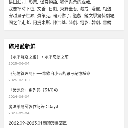
島田莊司
影集
怪奇物語
我們與惡的距離
我要準時下班
文善
日劇
東野圭吾
殺戒
漫畫
相聲
穿越量子世界
費策克
輪到你了
遊戲
鏡文學驚悚劇場
闇之伴走者
阿提米斯
陳浩基
陸劇
電影
韓劇
黑鏡
貓兒愛新鮮
《永不沉沒之後》，永不忘懷之前
2025-06-04
《記憶管理局》──節錄自小云的思考記憶檔案
2025-03-08
「諸鬼嶺」系列與《31/04》
2024-06-09
魔法藥劑師製作記錄：Day3
2023-02-04
2022.09-2023.01 閱讀漫畫清單