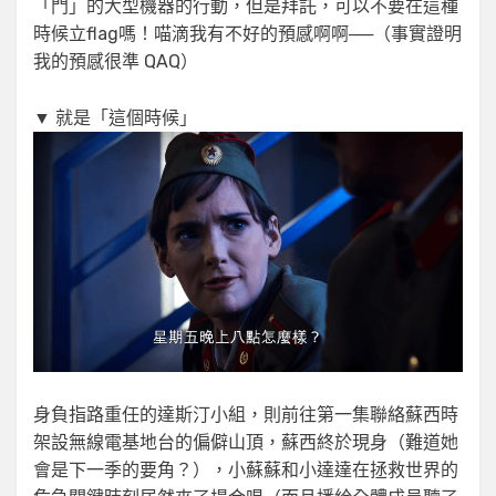
「門」的大型機器的行動，但是拜託，可以不要在這種
時候立flag嗎！喵滴我有不好的預感啊啊──（事實證明
我的預感很準 QAQ）
▼ 就是「這個時候」
身負指路重任的達斯汀小組，則前往第一集聯絡蘇西時
架設無線電基地台的偏僻山頂，蘇西終於現身（難道她
會是下一季的要角？），小蘇蘇和小達達在拯救世界的