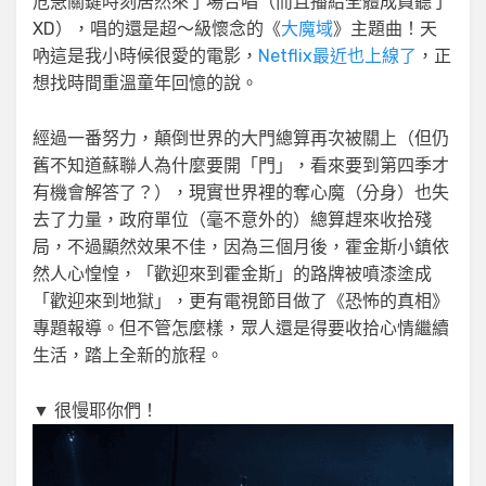
危急關鍵時刻居然來了場合唱（而且播給全體成員聽了
XD），唱的還是超～級懷念的《
大魔域
》主題曲！天
吶這是我小時候很愛的電影，
Netflix最近也上線了
，正
想找時間重溫童年回憶的說。
經過一番努力，顛倒世界的大門總算再次被關上（但仍
舊不知道蘇聯人為什麼要開「門」，看來要到第四季才
有機會解答了？），現實世界裡的奪心魔（分身）也失
去了力量，政府單位（毫不意外的）總算趕來收拾殘
局，不過顯然效果不佳，因為三個月後，霍金斯小鎮依
然人心惶惶，「歡迎來到霍金斯」的路牌被噴漆塗成
「歡迎來到地獄」，更有電視節目做了《恐怖的真相》
專題報導。但不管怎麼樣，眾人還是得要收拾心情繼續
生活，踏上全新的旅程。
▼ 很慢耶你們！