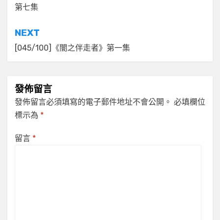
第七集
導
覽
NEXT
[045/100]《闇之伴走者》第一集
發佈留言
發佈留言必須填寫的電子郵件地址不會公開。
必填欄位
標示為
*
留言
*