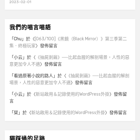
2023-02-01
我們的喵言喵語
「
Chu
」於〈
[063/100]《黑鏡（Black Mirror）》第三季第二
集．終極玩家
〉發佈留言
「
小云
」於〈
《抽屍剝繭》──比起血腥的解剖場景，人性的惡
意更加令人不適
〉發佈留言
「
看過原著小說的路人
」於〈
《抽屍剝繭》──比起血腥的解剖
場景，人性的惡意更加令人不適
〉發佈留言
「
小云
」於〈
新站啟用＆記錄使用的WordPress外掛
〉發佈留
言
「
栞
」於〈
新站啟用＆記錄使用的WordPress外掛
〉發佈留言
貓踩過的足跡