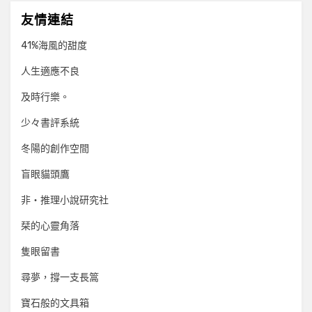
友情連結
41%海風的甜度
人生適應不良
及時行樂。
少々書評系統
冬陽的創作空間
盲眼貓頭鷹
非‧推理小說研究社
栞的心靈角落
隻眼留書
尋夢，撐一支長篙
寶石般的文具箱