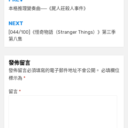
文
章
本格推理變奏曲──《屍人莊殺人事件》
導
NEXT
覽
[044/100]《怪奇物語（Stranger Things）》第三季
第八集
發佈留言
發佈留言必須填寫的電子郵件地址不會公開。
必填欄位
標示為
*
留言
*