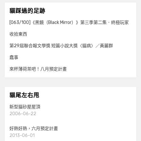
貓踩過的足跡
[063/100]《黑鏡（Black Mirror）》第三季第二集．終極玩家
收拾東西
第29屆聯合報文學獎 短篇小說大獎〈貓病〉／黃麗群
蠢事
來杯薄荷茶吧！八月預定計畫
貓尾左右甩
新型貓砂屋屋頂
2006-06-22
好熱好熱，六月預定計畫
2013-06-01