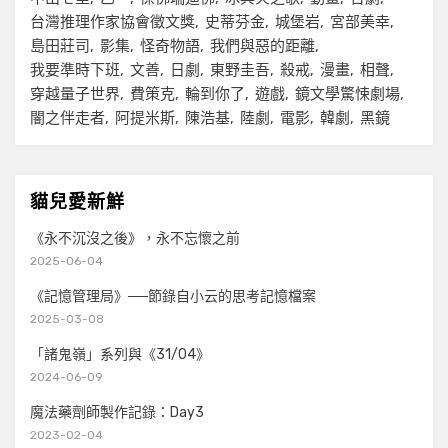
台灣推理作家協會徵文獎
史蒂芬金
城堡岩
宮部美幸
島田莊司
影集
怪奇物語
我們與惡的距離
我要準時下班
文善
日劇
東野圭吾
殺戒
漫畫
相聲
穿越量子世界
費策克
輪到你了
遊戲
鏡文學驚悚劇場
闇之伴走者
阿提米斯
陳浩基
陸劇
電影
韓劇
黑鏡
貓兒愛新鮮
《永不沉沒之後》，永不忘懷之前
2025-06-04
《記憶管理局》──節錄自小云的思考記憶檔案
2025-03-08
「諸鬼嶺」系列與《31/04》
2024-06-09
魔法藥劑師製作記錄：Day3
2023-02-04