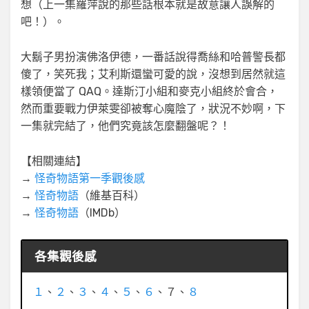
想（上一集羅萍說的那些話根本就是故意讓人誤解的
吧！）。
大鬍子男扮演佛洛伊德，一番話說得喬絲和哈普警長都
傻了，笑死我；艾利斯還蠻可愛的說，沒想到居然就這
樣領便當了 QAQ。達斯汀小組和麥克小組終於會合，
然而重要戰力伊萊雯卻被奪心魔陰了，狀況不妙啊，下
一集就完結了，他們究竟該怎麼翻盤呢？！
【相關連結】
→
怪奇物語第一季觀後感
→
怪奇物語
（維基百科）
→
怪奇物語
（IMDb）
各集觀後感
１
、
２
、
３
、
４
、
５
、
６
、７、
８