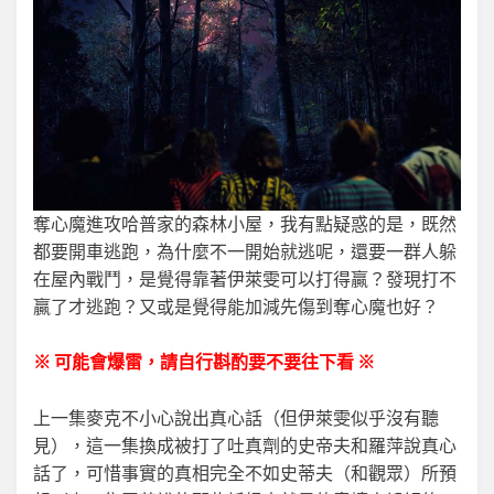
奪心魔進攻哈普家的森林小屋，我有點疑惑的是，既然
都要開車逃跑，為什麼不一開始就逃呢，還要一群人躲
在屋內戰鬥，是覺得靠著伊萊雯可以打得贏？發現打不
贏了才逃跑？又或是覺得能加減先傷到奪心魔也好？
※ 可能會爆雷，請自行斟酌要不要往下看 ※
上一集麥克不小心說出真心話（但伊萊雯似乎沒有聽
見），這一集換成被打了吐真劑的史帝夫和羅萍說真心
話了，可惜事實的真相完全不如史蒂夫（和觀眾）所預