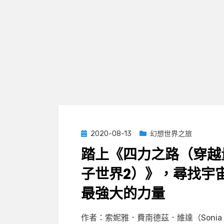
Posted
2020-08-13
幻想世界之旅
on
踏上《四力之路（穿越
子世界2）》，尋找宇
最強大的力量
on
by
Leave a comment
小云
作者：索妮雅．費南德茲．維達（Sonia