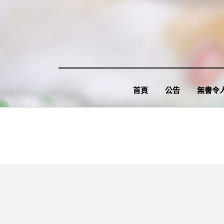
Skip
to
content
首頁
公告
無書令