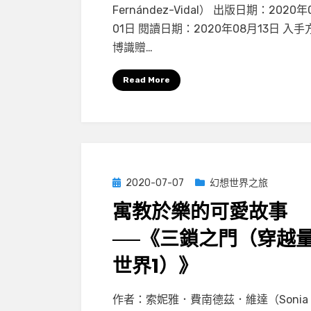
踏
Fernández-Vidal） 出版日期：2020年
上
01日 閱讀日期：2020年08月13日 入
《四
博識贈…
力
之
Read More
路
（穿
越
量
子
世
Posted
2020-07-07
幻想世界之旅
界
on
寓教於樂的可愛故事
2）》，
尋
──《三鎖之門（穿越
找
世界1）》
宇
宙
on
by
Leave a comment
小云
作者：索妮雅．費南德茲．維達（Sonia
間