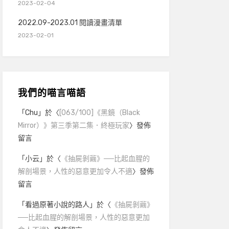
2023-02-04
2022.09-2023.01 閱讀漫畫清單
2023-02-01
我們的喵言喵語
「
Chu
」於〈
[063/100]《黑鏡（Black
Mirror）》第三季第二集．終極玩家
〉發佈
留言
「
小云
」於〈
《抽屍剝繭》──比起血腥的
解剖場景，人性的惡意更加令人不適
〉發佈
留言
「
看過原著小說的路人
」於〈
《抽屍剝繭》
──比起血腥的解剖場景，人性的惡意更加