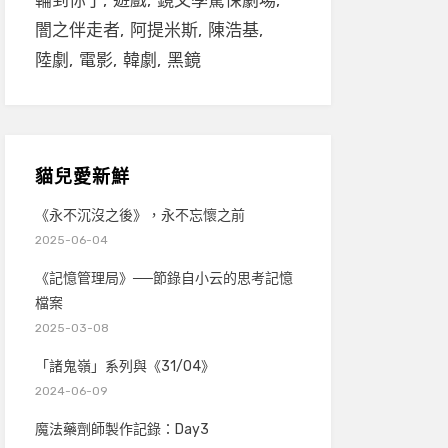
輪到你了
遊戲
鏡文學驚悚劇場
闇之伴走者
阿提米斯
陳浩基
陸劇
電影
韓劇
黑鏡
貓兒愛新鮮
《永不沉沒之後》，永不忘懷之前
2025-06-04
《記憶管理局》──節錄自小云的思考記憶
檔案
2025-03-08
「諸鬼嶺」系列與《31/04》
2024-06-09
魔法藥劑師製作記錄：Day3