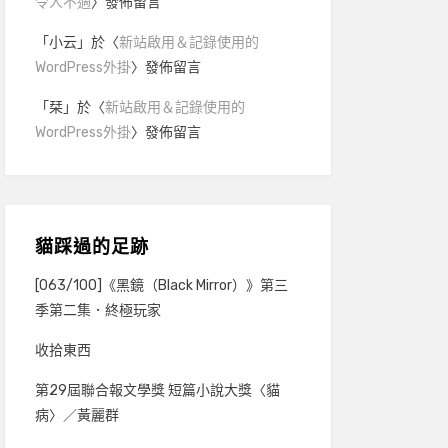
令人不適
〉發佈留言
「
小云
」於〈
新站啟用＆記錄使用的
WordPress外掛
〉發佈留言
「
栞
」於〈
新站啟用＆記錄使用的
WordPress外掛
〉發佈留言
貓踩過的足跡
[063/100]《黑鏡（Black Mirror）》第三
季第二集．終極玩家
收拾東西
第29屆聯合報文學獎 短篇小說大獎〈貓
病〉／黃麗群