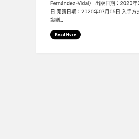
寓
最
Fernández-Vidal） 出版日期：2020年
教
強
日 閱讀日期：2020年07月05日 入手
於
大
識贈…
樂
的
的
力
Read More
可
量
愛
故
事
──《三
鎖
之
門
（穿
越
量
子
世