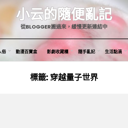
小云的隨便亂記
從BLOGGER搬過來，緩慢更新連結中
人俗
動漫百寶盒
影劇收藏櫃
隨手亂記
生活點滴
標籤
:
穿越量子世界