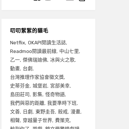
叨叨絮絮的貓毛
Netflix
OKAPI閱讀生活誌
Readmoo閱讀最前線
中山七里
乙一
傑佛瑞迪佛
冰與火之歌
動畫
台劇
台灣推理作家協會徵文獎
史蒂芬金
城堡岩
宮部美幸
島田莊司
影集
怪奇物語
我們與惡的距離
我要準時下班
文善
日劇
東野圭吾
殺戒
漫畫
相聲
穿越量子世界
費策克