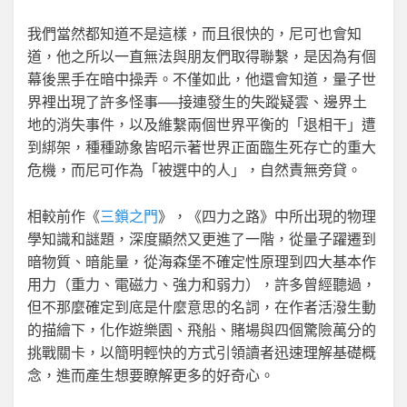
我們當然都知道不是這樣，而且很快的，尼可也會知
道，他之所以一直無法與朋友們取得聯繫，是因為有個
幕後黑手在暗中操弄。不僅如此，他還會知道，量子世
界裡出現了許多怪事──接連發生的失蹤疑雲、邊界土
地的消失事件，以及維繫兩個世界平衡的「退相干」遭
到綁架，種種跡象皆昭示著世界正面臨生死存亡的重大
危機，而尼可作為「被選中的人」，自然責無旁貸。
相較前作《
三鎖之門
》，《四力之路》中所出現的物理
學知識和謎題，深度顯然又更進了一階，從量子躍遷到
暗物質、暗能量，從海森堡不確定性原理到四大基本作
用力（重力、電磁力、強力和弱力），許多曾經聽過，
但不那麼確定到底是什麼意思的名詞，在作者活潑生動
的描繪下，化作遊樂園、飛船、賭場與四個驚險萬分的
挑戰關卡，以簡明輕快的方式引領讀者迅速理解基礎概
念，進而產生想要瞭解更多的好奇心。