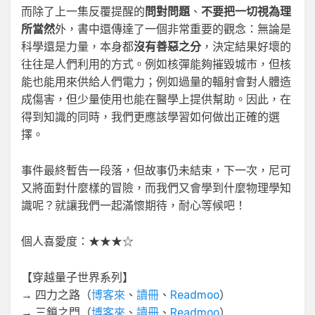
而除了上一集反覆提醒的
問對問題
、
不要把一切視為理
所當然
外，書中還傳達了一個非常重要的觀念：無論是
科學還是力量，本身都
沒有善惡之分
，決定結果好壞的
往往是人們利用的方式。例如核彈能夠摧毀城市，但核
能也能用來供給人們電力；例如過量的輻射會對人體造
成傷害，但少量使用也能在醫學上提供幫助。因此，在
得到知識的同時，我們更應該學習如何做出正確的選
擇。
事件最終暫告一段落，但故事仍未結束，下一次，尼可
又將面對什麼樣的冒險，而我們又會學到什麼物理學知
識呢？就讓我們一起滿懷期待，耐心等候吧！
個人喜愛度：★★★☆
【穿越量子世界系列】
→ 四力之路（
博客來
、
讀冊
、
Readmoo
）
→ 三鎖之門（
博客來
、
讀冊
、
Readmoo
）