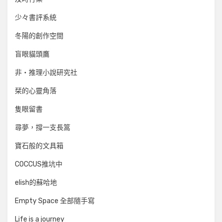
少々書評系統
冬陽的創作空間
盲眼貓頭鷹
非‧推理小說研究社
栞的心靈角落
隻眼留書
尋夢，撐一支長篙
寶石般的文具箱
COCCUS推坑中
elish的蘇哈地
Empty Space 全部隨手寫
Life is a journey