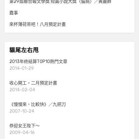
第29屆聯合報文學獎 短篇小說大獎〈貓病〉／黃麗群
蠢事
來杯薄荷茶吧！八月預定計畫
貓尾左右甩
2013年終結算TOP10熱門文章
2014-01-29
收心開工，二月預定計畫
2014-02-04
《慢慢來，比較快》／九把刀
2007-10-24
恭迎女王陛下～
2009-04-16