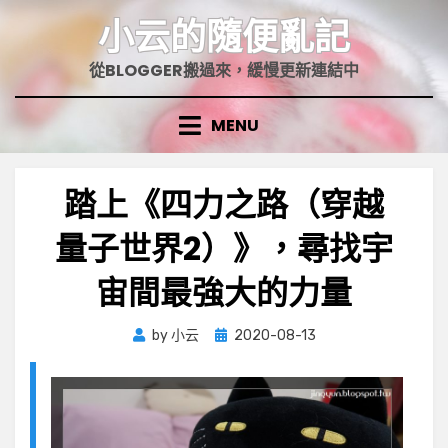
Skip
小云的隨便亂記
to
content
從BLOGGER搬過來，緩慢更新連結中
MENU
踏上《四力之路（穿越
量子世界2）》，尋找宇
宙間最強大的力量
Posted
by
小云
2020-08-13
on