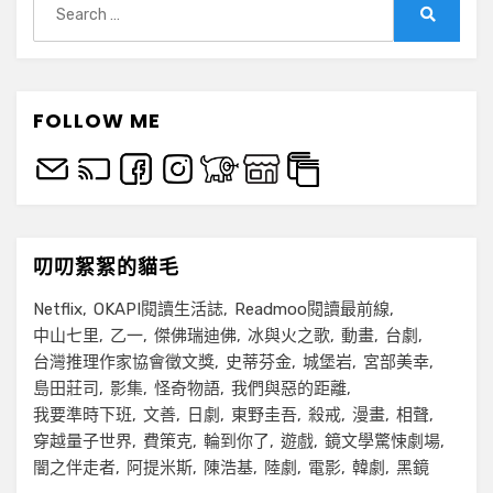
for:
Search
FOLLOW ME
叨叨絮絮的貓毛
Netflix
OKAPI閱讀生活誌
Readmoo閱讀最前線
中山七里
乙一
傑佛瑞迪佛
冰與火之歌
動畫
台劇
台灣推理作家協會徵文獎
史蒂芬金
城堡岩
宮部美幸
島田莊司
影集
怪奇物語
我們與惡的距離
我要準時下班
文善
日劇
東野圭吾
殺戒
漫畫
相聲
穿越量子世界
費策克
輪到你了
遊戲
鏡文學驚悚劇場
闇之伴走者
阿提米斯
陳浩基
陸劇
電影
韓劇
黑鏡