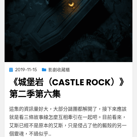
Posted
2019-11-15
影劇收藏櫃
on
《城堡岩（CASTLE ROCK）》
第二季第六集
on
by
Leave a comment
小云
這集的資訊量好大，大部分謎團都解開了，接下來應該
《城
就是看三條故事線怎麼互相牽引在一起吧。目前看來，
堡
艾斯已經不是原本的艾斯，只是侵占了他的軀殼的另一
岩
（Castle
個靈魂，不過似乎…