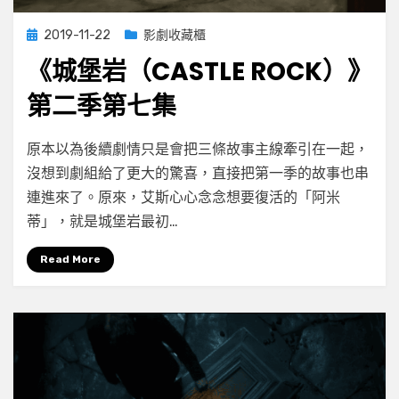
Posted
2019-11-22
影劇收藏櫃
on
《城堡岩（CASTLE ROCK）》
第二季第七集
on
by
Leave a comment
小云
原本以為後續劇情只是會把三條故事主線牽引在一起，
《城
沒想到劇組給了更大的驚喜，直接把第一季的故事也串
堡
連進來了。原來，艾斯心心念念想要復活的「阿米
岩
（Castle
蒂」，就是城堡岩最初…
Rock）》
第
Read More
二
季
第
七
集