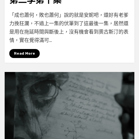
第二季第十集
在
by
有 2 則留言
小云
「成也蕭何，敗也蕭何」說的就是安妮吧，還好有老爹
〈《城
力挽狂瀾，不過上一集的伏筆到了這最後一集，居然還
堡
是用在拖延時間與斷後上，沒有機會看到奧古斯汀的表
岩
（Castle
情，實在覺得滿可…
Rock）》
第
Read More
二
季
第
十
集〉
中