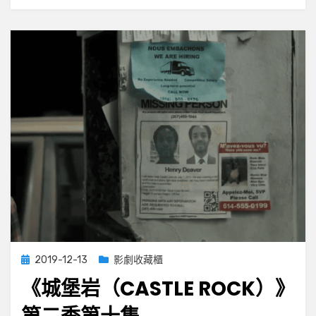
一
樣
好
看
──《后
翼
棄
兵》
Posted
2019-12-13
影劇收藏櫃
on
《城堡岩（CASTLE ROCK）》