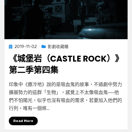
Posted
2019-11-02
影劇收藏櫃
on
《城堡岩（CASTLE ROCK）》
第二季第四集
on
by
Leave a comment
小云
印象中《撒冷地》說的是吸血鬼的故事，不過劇中努力
《城
擴展勢力的這群「生物」，感覺上不太像吸血鬼──他
堡
們不怕陽光，似乎也沒有吸血的需求，若要加入他們的
岩
（Castle
行列，唯有一個條…
Rock）》
第
Read More
二