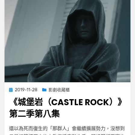
九
集
Posted
2019-11-28
影劇收藏櫃
on
《城堡岩（CASTLE ROCK）》
第二季第八集
on
by
Leave a comment
小云
還以為死而復生的「那群人」會繼續擴展勢力，沒想到
《城