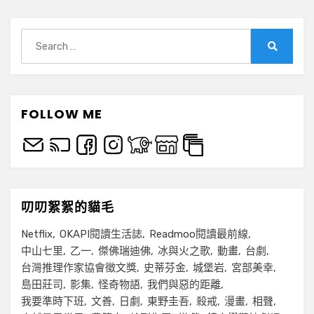
章
集
分
Search
頁
for:
Search
FOLLOW ME
叨叨絮絮的貓毛
Netflix
OKAPI閱讀生活誌
Readmoo閱讀最前線
中山七里
乙一
傑佛瑞迪佛
冰與火之歌
動畫
台劇
台灣推理作家協會徵文獎
史蒂芬金
城堡岩
宮部美幸
島田莊司
影集
怪奇物語
我們與惡的距離
我要準時下班
文善
日劇
東野圭吾
殺戒
漫畫
相聲