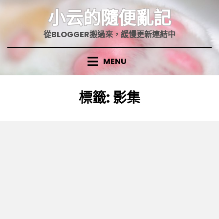
Skip
小云的隨便亂記
to
content
從BLOGGER搬過來，緩慢更新連結中
MENU
標籤
:
影集