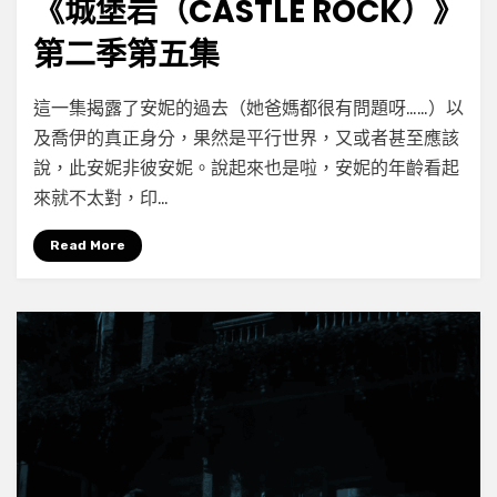
《城堡岩（CASTLE ROCK）》
第二季第五集
on
by
Leave a comment
小云
這一集揭露了安妮的過去（她爸媽都很有問題呀……）以
《城
及喬伊的真正身分，果然是平行世界，又或者甚至應該
堡
說，此安妮非彼安妮。說起來也是啦，安妮的年齡看起
岩
（Castle
來就不太對，印…
Rock）》
第
Read More
二
季
第
五
集