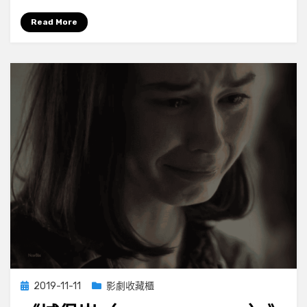
Rock）》
第
Read More
二
季
第
六
集
Posted
2019-11-11
影劇收藏櫃
on