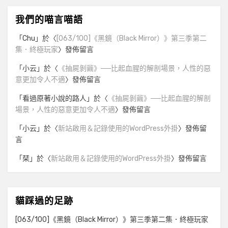
我們的喵言喵語
「
Chu
」於〈
[063/100]《黑鏡（Black Mirror）》第三季第二
集．終極玩家
〉發佈留言
「
小云
」於〈
《抽屍剝繭》──比起血腥的解剖場景，人性的惡
意更加令人不適
〉發佈留言
「
看過原著小說的路人
」於〈
《抽屍剝繭》──比起血腥的解剖
場景，人性的惡意更加令人不適
〉發佈留言
「
小云
」於〈
新站啟用＆記錄使用的WordPress外掛
〉發佈留
言
「
栞
」於〈
新站啟用＆記錄使用的WordPress外掛
〉發佈留言
貓踩過的足跡
[063/100]《黑鏡（Black Mirror）》第三季第二集．終極玩家