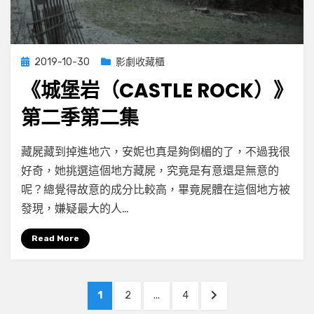
Posted
2019-10-30
影劇收藏櫃
on
《城堡岩（CASTLE ROCK）》
第二季第二集
on
by
Leave a comment
小云
藏屍藏到掉進地穴，安妮也真是夠倒楣的了，不過我很
《城
好奇，她挑選這個地方藏屍，究竟是有意還是無意的
堡
呢？總覺得故意的成分比較高，畢竟屍體在這個地方被
岩
（Castle
發現，嫌疑最大的人…
Rock）》
第
Read More
二
季
文
第
PAGE
PAGE
PAGE
NEXT
1
2
...
4
二
PAGE