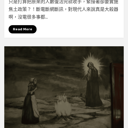
只是打算把原來的人數復活完就收手，緊接著卻要實施
堡
焦土政策？！斷電斷網斷訊，對現代人來說真是大殺器
岩
（Castle
啊，沒電很多事都…
Rock）》
第
Read More
二
季
第
八
集