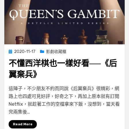
Posted
2020-11-17
影劇收藏櫃
on
不懂西洋棋也一樣好看──《后
翼棄兵》
on
by
Leave a comment
小云
這陣子，不少朋友不約而同說《后翼棄兵》很精彩，網
不
路上也四處可見好評，好奇之下，再加上原本就有訂閱
懂
Netflix，就趁著工作的空檔拿來下飯，沒想到，當天看
西
洋
完兩集後…
棋
也
Read More