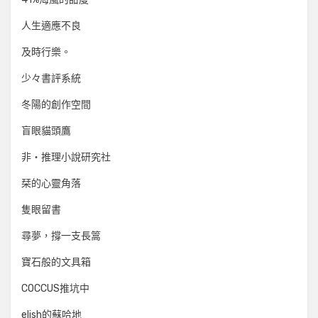
人生適應不良
及時行樂。
少々書評系統
冬陽的創作空間
盲眼貓頭鷹
非‧推理小說研究社
栞的心靈角落
隻眼留書
尋夢，撐一支長篙
寶石般的文具箱
COCCUS推坑中
elish的蘇哈地