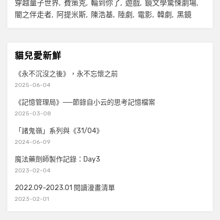
穿越量子世界
費策克
輪到你了
遊戲
鏡文學驚悚劇場
闇之伴走者
阿提米斯
陳浩基
陸劇
電影
韓劇
黑鏡
貓兒愛新鮮
《永不沉沒之後》，永不忘懷之前
2025-06-04
《記憶管理局》──節錄自小云的思考記憶檔案
2025-03-08
「諸鬼嶺」系列與《31/04》
2024-06-09
魔法藥劑師製作記錄：Day3
2023-02-04
2022.09-2023.01 閱讀漫畫清單
2023-02-01