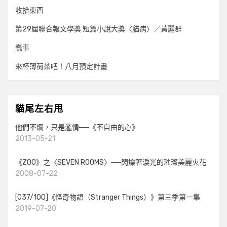
收拾東西
第29屆聯合報文學獎 短篇小說大獎〈貓病〉／黃麗群
蠢事
來杯薄荷茶吧！八月預定計畫
貓尾左右甩
他們不爛，只是濫情──《不自由的心》
2013-05-21
《ZOO》之〈SEVEN ROOMS〉──閃爍著淚光的璀璨美麗火花
2008-07-22
[037/100]《怪奇物語（Stranger Things）》第三季第一集
2019-07-20