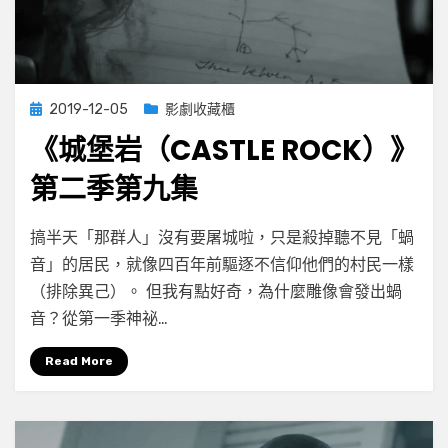
Posted
2019-12-05
影劇收藏櫃
on
《城堡岩（CASTLE ROCK）》
第二季第九集
on
by
Leave a comment
小云
搞半天「那群人」沒有要屠城啦，只是殺掉聽不見「蝸
《城
音」的居民，就像四百年前驅逐不信仰他們的村民一樣
堡
（排除異己）。 但我有點好奇，為什麼雕像會發出蝸
岩
（Castle
音？從第一季神祕…
Rock）》
第
Read More
二
季
第