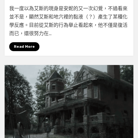
on
by
Leave a comment
小云
我一度以為艾斯的現身是安妮的又一次幻覺，不過看來
《城
並不是，顯然艾斯和地穴裡的黏液（？）產生了某種化
堡
學反應。目前從艾斯的行為舉止看起來，他不僅是復活
岩
（Castle
而已，還很努力在…
Rock）》
第
Read More
二
季
第
三
集