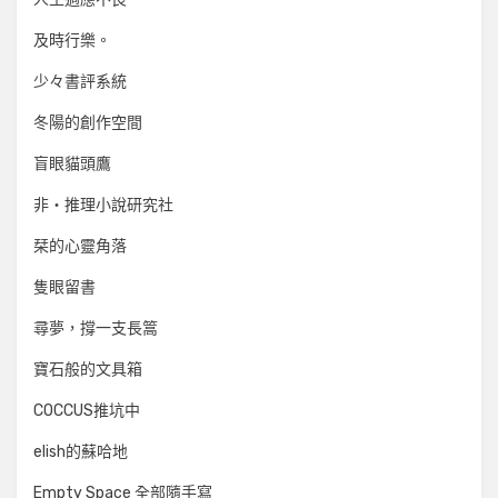
及時行樂。
少々書評系統
冬陽的創作空間
盲眼貓頭鷹
非‧推理小說研究社
栞的心靈角落
隻眼留書
尋夢，撐一支長篙
寶石般的文具箱
COCCUS推坑中
elish的蘇哈地
Empty Space 全部隨手寫