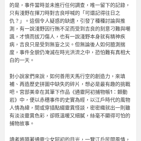
的是，事件當時並未進行任何調查，唯一留下的記錄，
只有淺野在揮刀時對吉良呼喊的「可還記得往日之
仇？」。這個令人疑惑的缺遺，引發了種種討論與推
測，有一說淺野因行賄不足而受到吉良的刻意刁難與嘲
諷，才憤而拔刀傷人，也有一說淺野本身就有精神疾
病，吉良只是受到無妄之災。但無論後人如何臆測揣
度，事件全貌仍淹滅在時光洪流之中，恐怕難有真相大
白的一天。
對小說家們來說，如何善用天馬行空的創造力，來填
補、再造歷史拼圖中缺失的碎片，想必是最有趣的挑戰
吧。宮部美幸在其筆下作品《通靈阿初捕物帳1：顫動
岩》中，便以赤穗事件的史實為經，以江戶時代的風物
人情為緯，間或穿插點綴靈異怪談，密密織就出一則雖
有淡淡靈異色彩，卻既溫暖又細膩，絲毫不顯得可怕的
捕物故事。
讀者將隨著通靈少女阿初的目光，一覽江戶民間風情，