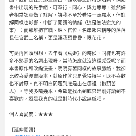
書中出現的先手組、町奉行、同心、與力等等，雖然譯
者相當認真做了註解，讓我不至於看得一頭霧水，但註
解同樣也影響、中斷了閱讀的情緒（這是無法避免的
事）；而那堆把官職、姓、官位、名串起來稱呼的落落
長任官武士名稱，更是讓我頭昏昏、眼花花。
可是再回頭想想，去年看《篤姬》的時候，同樣也有許
多不熟悉的名詞出現呀，當時怎麼就沒這種感受呢？而
本書原作和改編漫畫，明明有著同樣的故事脈絡，我卻
比較喜愛漫畫版本，對原作就只是覺得持平，既不喜歡
也不討厭。真不明白問題到底是出在哪裡（抱頭苦
思）。等我多啃幾本，希望能找出到底只是剛好讀到不
喜歡的，還是我真的就是對時代小說無感吧。
個人喜愛度：★★★
【延伸閱讀】