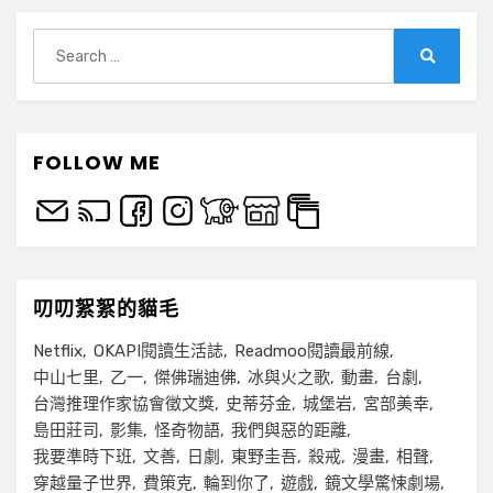
Search
for:
Search
FOLLOW ME
叨叨絮絮的貓毛
Netflix
OKAPI閱讀生活誌
Readmoo閱讀最前線
中山七里
乙一
傑佛瑞迪佛
冰與火之歌
動畫
台劇
台灣推理作家協會徵文獎
史蒂芬金
城堡岩
宮部美幸
島田莊司
影集
怪奇物語
我們與惡的距離
我要準時下班
文善
日劇
東野圭吾
殺戒
漫畫
相聲
穿越量子世界
費策克
輪到你了
遊戲
鏡文學驚悚劇場