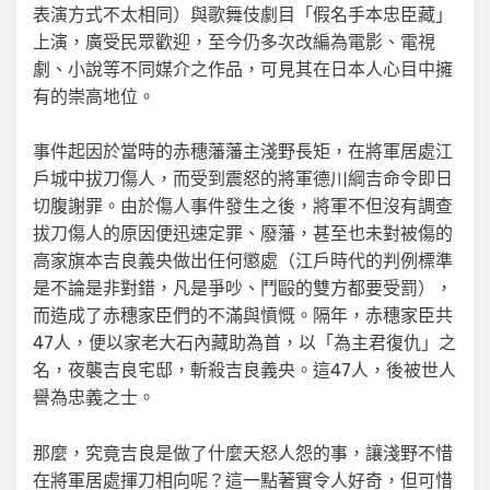
表演方式不太相同）與歌舞伎劇目「假名手本忠臣藏」
上演，廣受民眾歡迎，至今仍多次改編為電影、電視
劇、小說等不同媒介之作品，可見其在日本人心目中擁
有的崇高地位。
事件起因於當時的赤穗藩藩主淺野長矩，在將軍居處江
戶城中拔刀傷人，而受到震怒的將軍德川綱吉命令即日
切腹謝罪。由於傷人事件發生之後，將軍不但沒有調查
拔刀傷人的原因便迅速定罪、廢藩，甚至也未對被傷的
高家旗本吉良義央做出任何懲處（江戶時代的判例標準
是不論是非對錯，凡是爭吵、鬥毆的雙方都要受罰），
而造成了赤穗家臣們的不滿與憤慨。隔年，赤穗家臣共
47人，便以家老大石內藏助為首，以「為主君復仇」之
名，夜襲吉良宅邸，斬殺吉良義央。這47人，後被世人
譽為忠義之士。
那麼，究竟吉良是做了什麼天怒人怨的事，讓淺野不惜
在將軍居處揮刀相向呢？這一點著實令人好奇，但可惜