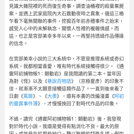
見識大雜院裡的死而復生奇事，調查油桶裡的殺童棄屍
案，並遇上武家庭院內大石震動夜啼之異象。循這三樁
乍看下毫無關聯的事件，挖掘百年前赤穗事件之始末，
感受人心中的未解執念，關懷人性裡的複雜情感。而
這，也正是宮部美幸多年以來，一再堅持透過作品傳達
的信念。
在宮部美幸小說的三大系統中，不管是推理系統或奇幻
系統，我都相當喜愛，唯有時代系統接觸得很少，《通
靈阿初捕物帳1：顫動岩》是我閱讀的第二本。當年因
為對《怪》以及《
巷說百物語
》（京極夏彥）的印象不
佳，就漸漸不太願意接觸這類作品了。一直到後來看了
日劇《
篤姬
》、《
大奧
》，還有本書的改編漫畫《
阿初
的靈異事件簿
》，才慢慢挽回了對時代作品的印象。
不過，讀完《通靈阿初捕物帳1：顫動岩》後，我發現
對於時代小說，我還是覺得有點消化不良。最大的原
因，或許是在於那些拗口、難以聯想的特殊名詞，例如