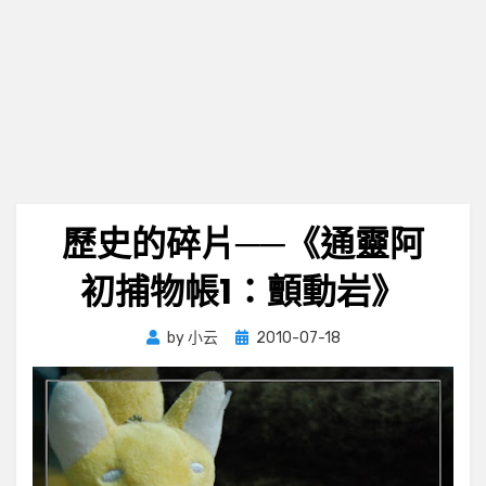
歷史的碎片──《通靈阿
初捕物帳1：顫動岩》
Posted
by
小云
2010-07-18
on