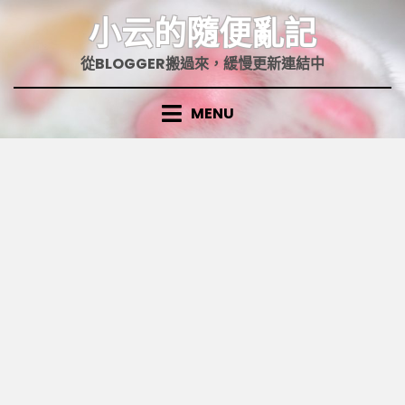
Skip
小云的隨便亂記
to
content
從BLOGGER搬過來，緩慢更新連結中
MENU