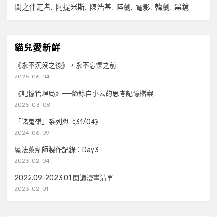
闇之伴走者
阿提米斯
陳浩基
陸劇
電影
韓劇
黑鏡
貓兒愛新鮮
《永不沉沒之後》，永不忘懷之前
2025-06-04
《記憶管理局》──節錄自小云的思考記憶檔案
2025-03-08
「諸鬼嶺」系列與《31/04》
2024-06-09
魔法藥劑師製作記錄：Day3
2023-02-04
2022.09-2023.01 閱讀漫畫清單
2023-02-01