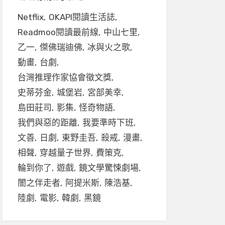
Netflix
OKAPI閱讀生活誌
Readmoo閱讀最前線
中山七里
乙一
傑佛瑞迪佛
冰與火之歌
動畫
台劇
台灣推理作家協會徵文獎
史蒂芬金
城堡岩
宮部美幸
島田莊司
影集
怪奇物語
我們與惡的距離
我要準時下班
文善
日劇
東野圭吾
殺戒
漫畫
相聲
穿越量子世界
費策克
輪到你了
遊戲
鏡文學驚悚劇場
闇之伴走者
阿提米斯
陳浩基
陸劇
電影
韓劇
黑鏡