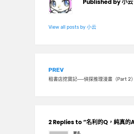
Published by
小云
View all posts by 小云
文
PREV
租書店挖寶記──偵探推理漫畫（Part 2
章
導
覽
2 Replies to “名利的Q，純真
匿名