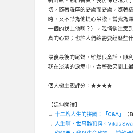
新鮮感。翻開書頁，我彷彿也進入
切，隨著羅摩的憂慮而憂慮，隨著
時，又不禁為他提心吊膽。當我為
一個的找上他啊？），我悄悄注意
真的心靈；也許人們總需要經歷些
最後最後的尾聲，雖然很童話，順
我在淡淡的淚意中，含著微笑閤上
個人極主觀評分：★★★★
【延伸閱讀】
→
十二塊人生的拼圖：「Q&A」
（B
→
人生啊，世事難預料。Vikas Swa