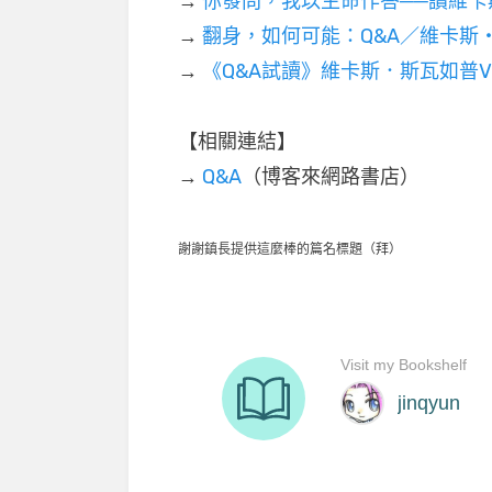
→
你發問，我以生命作答──讀維卡
→
翻身，如何可能：Q&A／維卡斯‧斯瓦
→
《Q&A試讀》維卡斯．斯瓦如普Vika
【相關連結】
→
Q&A
（博客來網路書店）
謝謝鎮長提供這麼棒的篇名標題（拜）