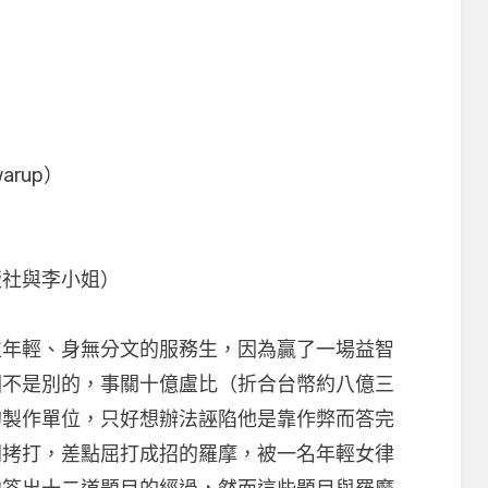
arup）
版社與李小姐）
位年輕、身無分文的服務生，因為贏了一場益智
因不是別的，事關十億盧比（折合台幣約八億三
的製作單位，只好想辦法誣陷他是靠作弊而答完
刑拷打，差點屈打成招的羅摩，被一名年輕女律