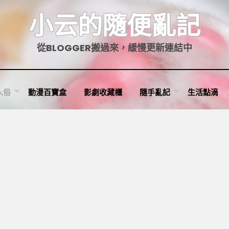
小云的隨便亂記
從BLOGGER搬過來，緩慢更新連結中
人俗
動漫百寶盒
影劇收藏櫃
隨手亂記
生活點滴