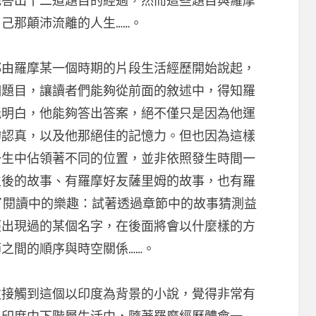
他答出十二道題目的經過，然而這些題目與羅摩
己那顛沛流離的人生……。
都由羅摩某一個時期的片段生活經歷開始說起，
個題目，讓讀者們能夠從前面的敘述中，得知羅
能明白，他能夠答出答案，絕不僅只是因為他運
的認真，以及他那絕佳的記憶力。但也因為這樣
一生中佔領著不同的位置，並非依照發生時間一
生後的故事、有羅摩好友薩里姆的故事，也有羅
了閱讀中的樂趣：試著透過章節中的故事猜測益
經出現過的某個名字，在後面將會以什麼樣的方
之間的順序與時空關係……。
次接觸到這個以印度為背景的小說，覺得非常有