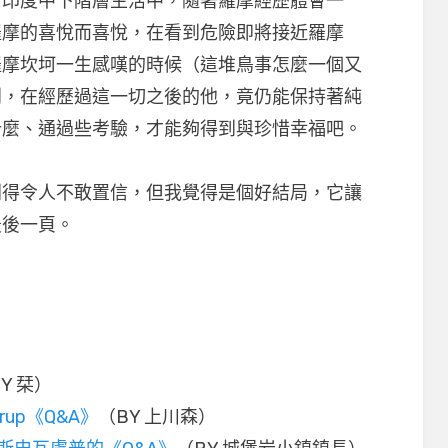
了印度中下階層生活中，隨著羅摩經歷體會一
羅摩的喜悅而喜悅，在看到危險即將接近羅摩
羅摩坎坷一生感嘆的時候（這堆鳥事怎麼一個又
到，在經歷過這一切之後的他，竟仍能保持著純
什麼、通過些考驗，才能夠得到與珍惜幸福吧。
利得令人不敢置信，但我覺得是個好結局，它讓
最後一頁。
Y 栞）
rup《Q&A》
（BY 上川森）