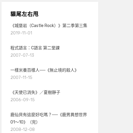
貓尾左右甩
《城堡岩（Castle Rock）》第二季第三集
2019-11-01
程式語言：C語言 第二堂課
2007-07-13
一樣米養百樣人──《無止境的殺人》
2007-11-15
《天使已消失》／夏樹靜子
2006-09-15
鹿仙貝有這麼好吃嗎？──《鹿男異想世界
01～10》（完）
2008-12-08