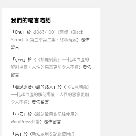
我們的喵言喵語
「
Chu
」於〈
[063/100]《黑鏡（Black
Mirror）》第三季第二集．終極玩家
〉發佈
留言
「
小云
」於〈
《抽屍剝繭》──比起血腥的
解剖場景，人性的惡意更加令人不適
〉發佈
留言
「
看過原著小說的路人
」於〈
《抽屍剝繭》
──比起血腥的解剖場景，人性的惡意更加
令人不適
〉發佈留言
「
小云
」於〈
新站啟用＆記錄使用的
WordPress外掛
〉發佈留言
「
栞
」於〈
新站啟用＆記錄使用的