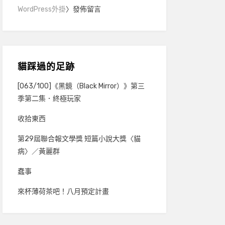
WordPress外掛
〉發佈留言
貓踩過的足跡
[063/100]《黑鏡（Black Mirror）》第三
季第二集．終極玩家
收拾東西
第29屆聯合報文學獎 短篇小說大獎〈貓
病〉／黃麗群
蠢事
來杯薄荷茶吧！八月預定計畫