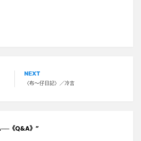
NEXT
）
〈布～仔日記〉／冷言
的A──《Q&A》”