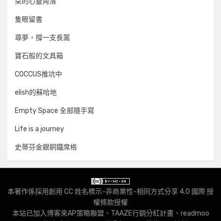
栞的心靈角落
隻眼留書
尋夢，撐一支長篙
寶石般的文具箱
COCCUS推坑中
elish的蘇哈地
Empty Space 全部隨手寫
Life is a journey
史蒂芬金銀銅鐵席格
本著作係採用
創用 CC 姓名標示-非商業性-相同方式分享 4.0 國際 授
權條款
授權
本站已加入
博客來AP策略聯盟
、
TAAZE行銷分紅計畫
、
readmoo