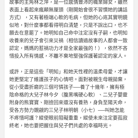
故事的主角林之萍，是一位感情豐沛的職業婦女，雖然
表面上看起來瘋顛無厘頭（剛開始會很不習慣她的講話
方式），又有著極端心軟的毛病，但她的心底其實明鏡
似地，對什麼事都看得明白清楚，只是不說出口，也不
願去在意罷了。她明知自己命中注定沒有子嗣，也明知
收養來的兒子會引來災禍（相信讀過故事的人都會一致
認定，媽媽的惹禍功力才是全家最強的！），依然不吝
惜投入所有情感，不離不棄地堅強保護著認定的家人。
或許，正是這些「明知」和她天性裡的溫柔母愛，才讓
她更堅定了維護孩子的心情吧。面對被親生母親拋棄，
從小受盡折磨的三個可憐孩子──養了十幾年，擁有極
陰命格的大兒子林今夕（腹黑嘴硬心軟）、二兒子嬰靈
附身的熊寶寶、剛撿回來還沒有養熟，身負至陽天命，
受各方勢力覬覦的三兒子林明朝（小七）──叫她怎能
不疼惜呵護？縱使眼前阻礙重重，縱使未來注定要孤寂
終老，她也要把握住與兒子們共處的幸福時光。