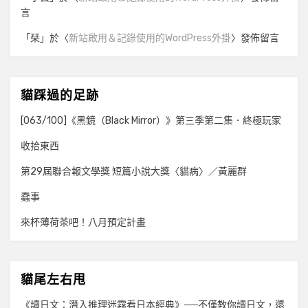
言
「
栞
」於〈
新站啟用＆記錄使用的WordPress外掛
〉發佈留言
貓踩過的足跡
[063/100]《黑鏡（Black Mirror）》第三季第二集．終極玩家
收拾東西
第29屆聯合報文學獎 短篇小說大獎〈貓病〉／黃麗群
蠢事
來杯薄荷茶吧！八月預定計畫
貓尾左右甩
《讀日文：潛入推理迷霧看日本經典》──不僅教你讀日文，還