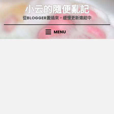
Skip
小云的隨便亂記
to
content
從BLOGGER搬過來，緩慢更新連結中
MENU