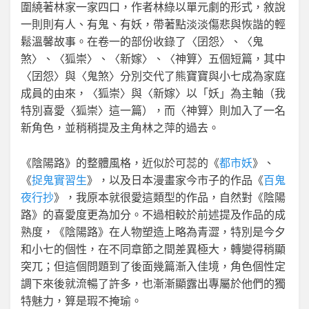
圍繞著林家一家四口，作者林綠以單元劇的形式，敘說
一則則有人、有鬼、有妖，帶著點淡淡傷悲與恢諧的輕
鬆溫馨故事。在卷一的部份收錄了〈囝怨〉、〈鬼
煞〉、〈狐崇〉、〈新嫁〉、〈神算〉五個短篇，其中
〈囝怨〉與〈鬼煞〉分別交代了熊寶寶與小七成為家庭
成員的由來，〈狐崇〉與〈新嫁〉以「妖」為主軸（我
特別喜愛〈狐崇〉這一篇），而〈神算〉則加入了一名
新角色，並稍稍提及主角林之萍的過去。
《陰陽路》的整體風格，近似於可蕊的《
都市妖
》、
《
捉鬼實習生
》，以及日本漫畫家今市子的作品《
百鬼
夜行抄
》，我原本就很愛這類型的作品，自然對《陰陽
路》的喜愛度更為加分。不過相較於前述提及作品的成
熟度，《陰陽路》在人物塑造上略為青澀，特別是今夕
和小七的個性，在不同章節之間差異極大，轉變得稍顯
突兀；但這個問題到了後面幾篇漸入佳境，角色個性定
調下來後就流暢了許多，也漸漸顯露出專屬於他們的獨
特魅力，算是瑕不掩瑜。