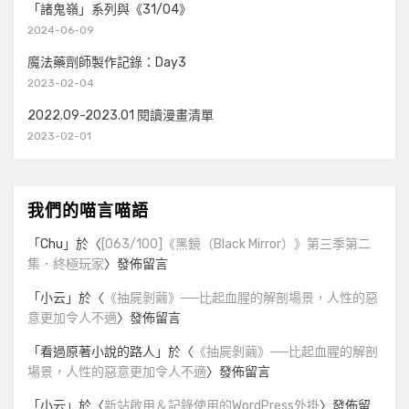
「諸鬼嶺」系列與《31/04》
2024-06-09
魔法藥劑師製作記錄：Day3
2023-02-04
2022.09-2023.01 閱讀漫畫清單
2023-02-01
我們的喵言喵語
「
Chu
」於〈
[063/100]《黑鏡（Black Mirror）》第三季第二
集．終極玩家
〉發佈留言
「
小云
」於〈
《抽屍剝繭》──比起血腥的解剖場景，人性的惡
意更加令人不適
〉發佈留言
「
看過原著小說的路人
」於〈
《抽屍剝繭》──比起血腥的解剖
場景，人性的惡意更加令人不適
〉發佈留言
「
小云
」於〈
新站啟用＆記錄使用的WordPress外掛
〉發佈留