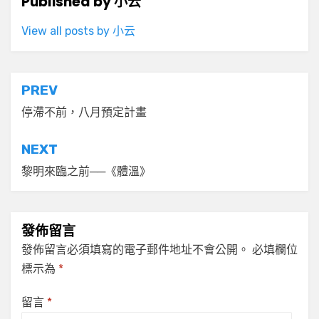
Published by
小云
View all posts by 小云
文
PREV
章
停滯不前，八月預定計畫
導
NEXT
覽
黎明來臨之前──《體溫》
發佈留言
發佈留言必須填寫的電子郵件地址不會公開。
必填欄位
標示為
*
留言
*