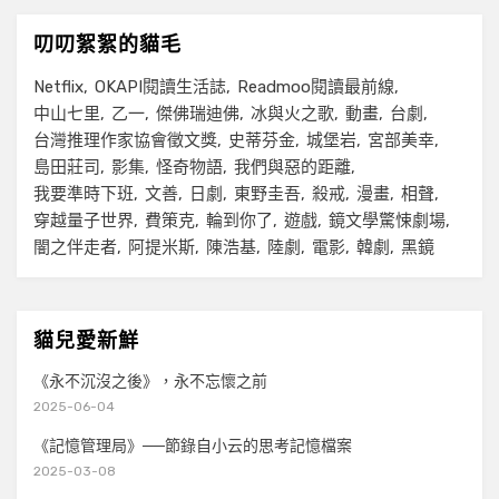
叨叨絮絮的貓毛
Netflix
OKAPI閱讀生活誌
Readmoo閱讀最前線
中山七里
乙一
傑佛瑞迪佛
冰與火之歌
動畫
台劇
台灣推理作家協會徵文獎
史蒂芬金
城堡岩
宮部美幸
島田莊司
影集
怪奇物語
我們與惡的距離
我要準時下班
文善
日劇
東野圭吾
殺戒
漫畫
相聲
穿越量子世界
費策克
輪到你了
遊戲
鏡文學驚悚劇場
闇之伴走者
阿提米斯
陳浩基
陸劇
電影
韓劇
黑鏡
貓兒愛新鮮
《永不沉沒之後》，永不忘懷之前
2025-06-04
《記憶管理局》──節錄自小云的思考記憶檔案
2025-03-08