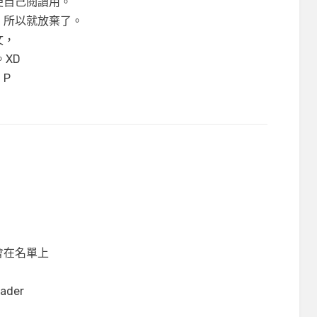
便自己閱讀用。
，所以就放棄了。
文，
。XD
P
會在名單上
ader