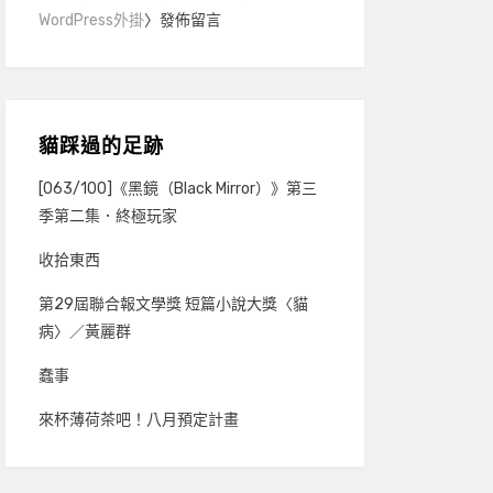
WordPress外掛
〉發佈留言
貓踩過的足跡
[063/100]《黑鏡（Black Mirror）》第三
季第二集．終極玩家
收拾東西
第29屆聯合報文學獎 短篇小說大獎〈貓
病〉／黃麗群
蠢事
來杯薄荷茶吧！八月預定計畫