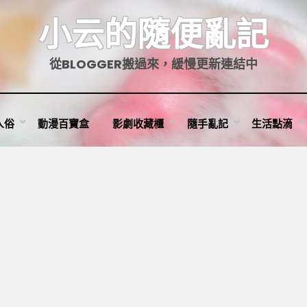
小云的隨便亂記
從BLOGGER搬過來，緩慢更新連結中
人俗
動漫百寶盒
影劇收藏櫃
隨手亂記
生活點滴