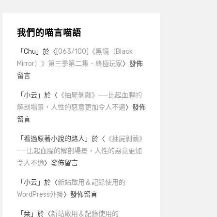
我們的喵言喵語
「
Chu
」於〈
[063/100]《黑鏡（Black
Mirror）》第三季第二集．終極玩家
〉發佈
留言
「
小云
」於〈
《抽屍剝繭》──比起血腥的
解剖場景，人性的惡意更加令人不適
〉發佈
留言
「
看過原著小說的路人
」於〈
《抽屍剝繭》
──比起血腥的解剖場景，人性的惡意更加
令人不適
〉發佈留言
「
小云
」於〈
新站啟用＆記錄使用的
WordPress外掛
〉發佈留言
「
栞
」於〈
新站啟用＆記錄使用的