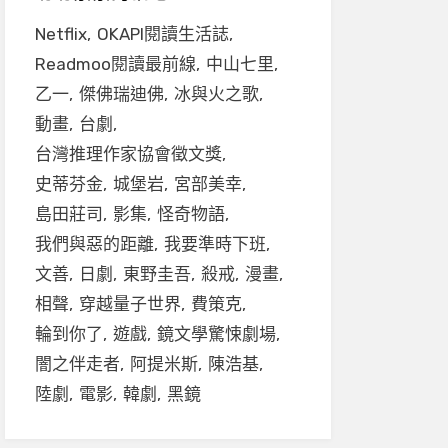
Netflix
OKAPI閱讀生活誌
Readmoo閱讀最前線
中山七里
乙一
傑佛瑞迪佛
冰與火之歌
動畫
台劇
台灣推理作家協會徵文獎
史蒂芬金
城堡岩
宮部美幸
島田莊司
影集
怪奇物語
我們與惡的距離
我要準時下班
文善
日劇
東野圭吾
殺戒
漫畫
相聲
穿越量子世界
費策克
輪到你了
遊戲
鏡文學驚悚劇場
闇之伴走者
阿提米斯
陳浩基
陸劇
電影
韓劇
黑鏡