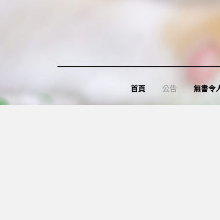
Skip
to
content
首頁
公告
無書令