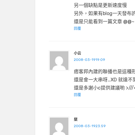
另一個缺點是更新速度慢
另外，如果有blog一天發布
還是只能看到一篇文章 @@~
回覆
小云
2008-03-1919:09
痞客邦內建的聯播也是這種形
還是會一大串呀…XD 就達
還是多謝小c提供建議喲 >/
回覆
栞
2008-03-1923:59