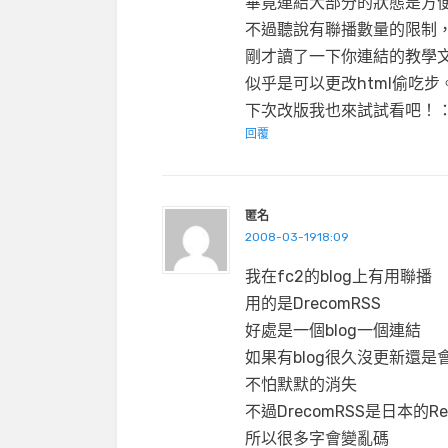
畢竟連結大部分的狀態是方
不過聽說有聯播數量的限制
剛才讀了一下你連結的教學
似乎是可以更改html偷吃步
下次改版我也來試試看吧！：
回覆
匿名
2008-03-1918:09
我在fc2的blog上有用聯播
用的是DrecomRSS
好處是一個blog一個連結
如果有blog很久沒更新還是
不怕默默的消失
不過DrecomRSS是日本的Re
所以很多字會變亂碼