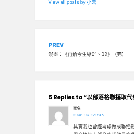
View all posts by 小云
文
PREV
漫畫：《再續今生緣01、02》（完）
章
導
覽
5 Replies to “以部落格聯播
匿名
2008-03-1917:43
其實我也曾經考慮做成聯播