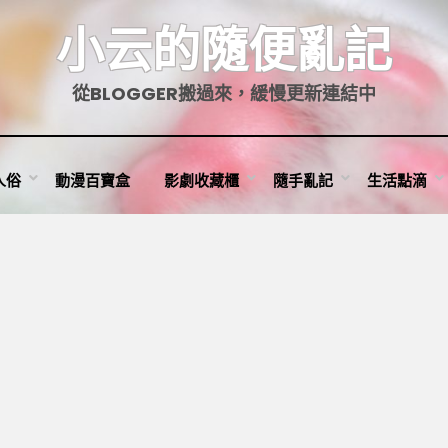
小云的隨便亂記
從BLOGGER搬過來，緩慢更新連結中
人俗
動漫百寶盒
影劇收藏櫃
隨手亂記
生活點滴