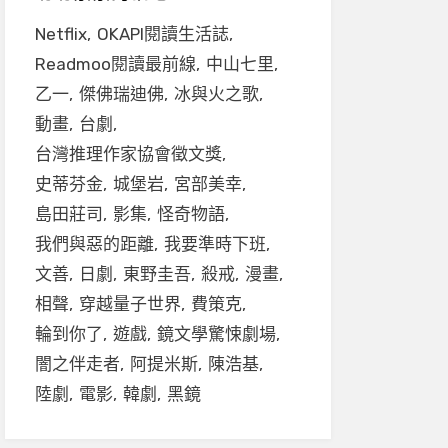
Netflix
OKAPI閱讀生活誌
Readmoo閱讀最前線
中山七里
乙一
傑佛瑞迪佛
冰與火之歌
動畫
台劇
台灣推理作家協會徵文獎
史蒂芬金
城堡岩
宮部美幸
島田莊司
影集
怪奇物語
我們與惡的距離
我要準時下班
文善
日劇
東野圭吾
殺戒
漫畫
相聲
穿越量子世界
費策克
輪到你了
遊戲
鏡文學驚悚劇場
闇之伴走者
阿提米斯
陳浩基
陸劇
電影
韓劇
黑鏡