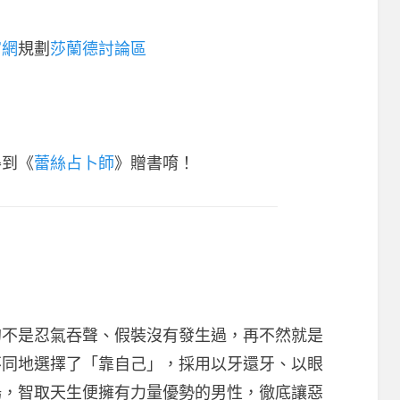
官網
規劃
莎蘭德討論區
得到《
蕾絲占卜師
》贈書唷！
的不是忍氣吞聲、假裝沒有發生過，再不然就是
不同地選擇了「靠自己」，採用以牙還牙、以眼
場，智取天生便擁有力量優勢的男性，徹底讓惡