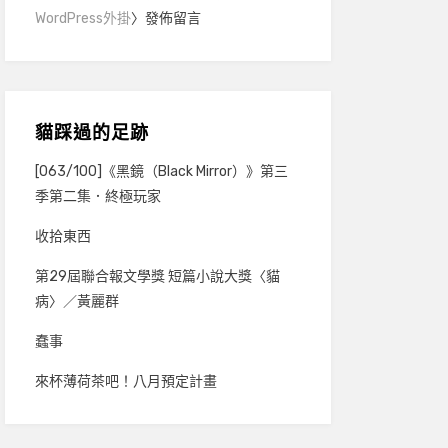
WordPress外掛
〉發佈留言
貓踩過的足跡
[063/100]《黑鏡（Black Mirror）》第三
季第二集．終極玩家
收拾東西
第29屆聯合報文學獎 短篇小說大獎〈貓
病〉／黃麗群
蠢事
來杯薄荷茶吧！八月預定計畫