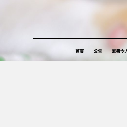
Skip
to
content
首頁
公告
無書令