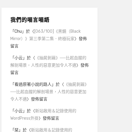
我們的喵言喵語
「
Chu
」於〈
[063/100]《黑鏡（Black
Mirror）》第三季第二集．終極玩家
〉發佈
留言
「
小云
」於〈
《抽屍剝繭》──比起血腥的
解剖場景，人性的惡意更加令人不適
〉發佈
留言
「
看過原著小說的路人
」於〈
《抽屍剝繭》
──比起血腥的解剖場景，人性的惡意更加
令人不適
〉發佈留言
「
小云
」於〈
新站啟用＆記錄使用的
WordPress外掛
〉發佈留言
「
栞
」於〈
新站啟用＆記錄使用的