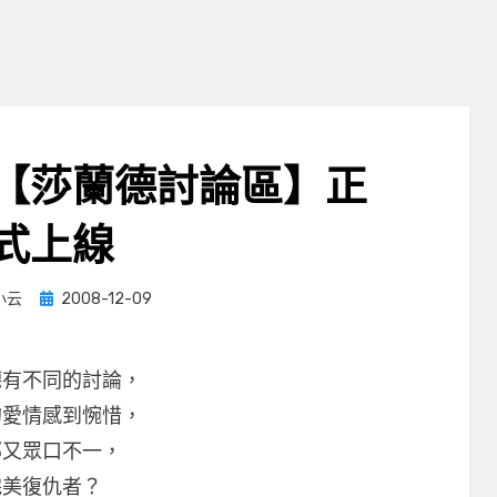
【莎蘭德討論區】正
式上線
Posted
小云
2008-12-09
on
德有不同的討論，
的愛情感到惋惜，
部又眾口不一，
完美復仇者？