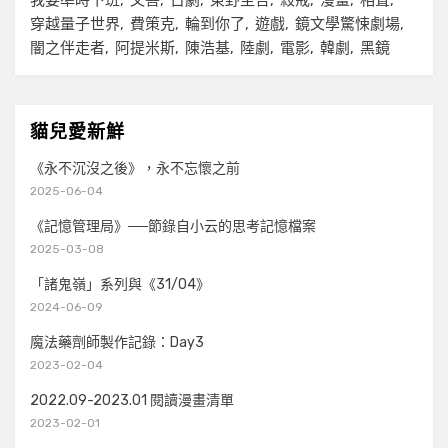
我要準時下班
文善
日劇
東野圭吾
殺戒
漫畫
相聲
穿越量子世界
費策克
輪到你了
遊戲
鏡文學驚悚劇場
闇之伴走者
阿提米斯
陳浩基
陸劇
電影
韓劇
黑鏡
貓兒愛新鮮
《永不沉沒之後》，永不忘懷之前
2025-06-04
《記憶管理局》──節錄自小云的思考記憶檔案
2025-03-08
「諸鬼嶺」系列與《31/04》
2024-06-09
魔法藥劑師製作記錄：Day3
2023-02-04
2022.09-2023.01 閱讀漫畫清單
2023-02-01