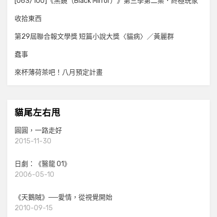
[063/100]《黑鏡（Black Mirror）》第三季第二集．終極玩家
收拾東西
第29屆聯合報文學獎 短篇小說大獎〈貓病〉／黃麗群
蠢事
來杯薄荷茶吧！八月預定計畫
貓尾左右甩
圓圓，一路走好
2015-11-30
日劇：《醫龍 01》
2006-05-10
《天鵝賊》──愛情，從視覺開始
2010-09-15