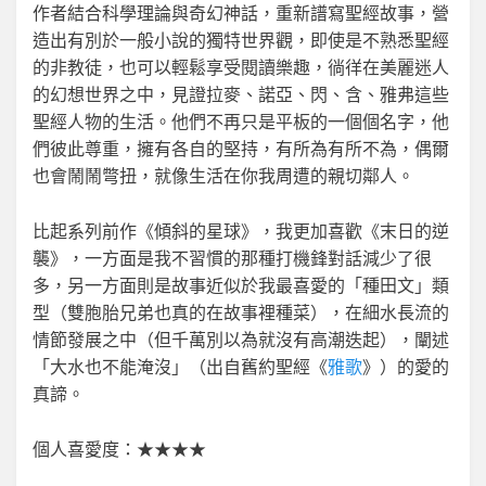
作者結合科學理論與奇幻神話，重新譜寫聖經故事，營
造出有別於一般小說的獨特世界觀，即使是不熟悉聖經
的非教徒，也可以輕鬆享受閱讀樂趣，徜徉在美麗迷人
的幻想世界之中，見證拉麥、諾亞、閃、含、雅弗這些
聖經人物的生活。他們不再只是平板的一個個名字，他
們彼此尊重，擁有各自的堅持，有所為有所不為，偶爾
也會鬧鬧彆扭，就像生活在你我周遭的親切鄰人。
比起系列前作《傾斜的星球》，我更加喜歡《末日的逆
襲》，一方面是我不習慣的那種打機鋒對話減少了很
多，另一方面則是故事近似於我最喜愛的「種田文」類
型（雙胞胎兄弟也真的在故事裡種菜），在細水長流的
情節發展之中（但千萬別以為就沒有高潮迭起），闡述
「大水也不能淹沒」（出自舊約聖經《
雅歌
》）的愛的
真諦。
個人喜愛度：★★★★