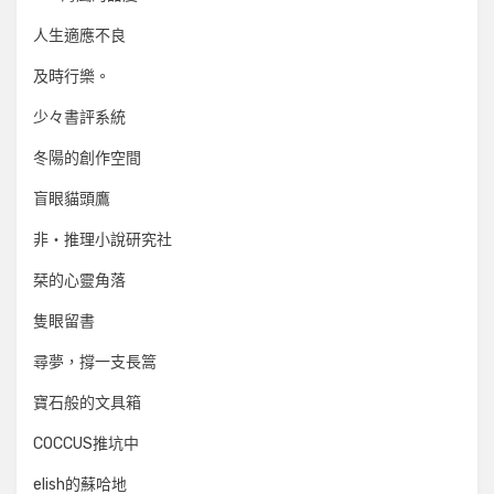
人生適應不良
及時行樂。
少々書評系統
冬陽的創作空間
盲眼貓頭鷹
非‧推理小說研究社
栞的心靈角落
隻眼留書
尋夢，撐一支長篙
寶石般的文具箱
COCCUS推坑中
elish的蘇哈地