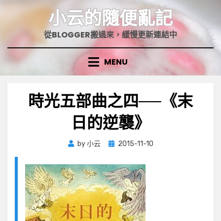
Skip
小云的隨便亂記
to
content
從BLOGGER搬過來，緩慢更新連結中
MENU
時光五部曲之四──《末
日的逆襲》
Posted
by
小云
2015-11-10
on