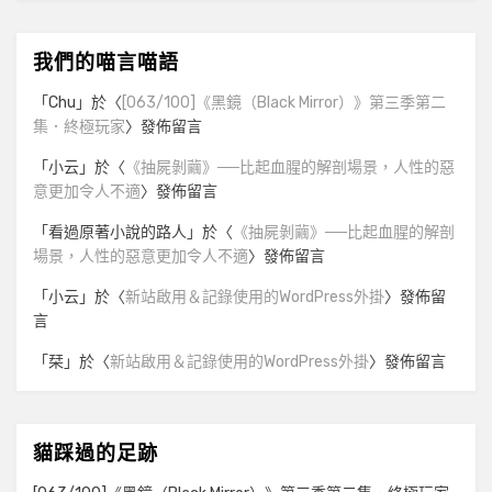
我們的喵言喵語
「
Chu
」於〈
[063/100]《黑鏡（Black Mirror）》第三季第二
集．終極玩家
〉發佈留言
「
小云
」於〈
《抽屍剝繭》──比起血腥的解剖場景，人性的惡
意更加令人不適
〉發佈留言
「
看過原著小說的路人
」於〈
《抽屍剝繭》──比起血腥的解剖
場景，人性的惡意更加令人不適
〉發佈留言
「
小云
」於〈
新站啟用＆記錄使用的WordPress外掛
〉發佈留
言
「
栞
」於〈
新站啟用＆記錄使用的WordPress外掛
〉發佈留言
貓踩過的足跡