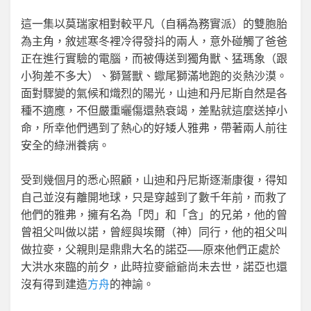
這一集以莫瑞家相對較平凡（自稱為務實派）的雙胞胎
為主角，敘述寒冬裡冷得發抖的兩人，意外碰觸了爸爸
正在進行實驗的電腦，而被傳送到獨角獸、猛瑪象（跟
小狗差不多大）、獅鷲獸、蠍尾獅滿地跑的炎熱沙漠。
面對驟變的氣候和熾烈的陽光，山迪和丹尼斯自然是各
種不適應，不但嚴重曬傷還熱衰竭，差點就這麼送掉小
命，所幸他們遇到了熱心的好矮人雅弗，帶著兩人前往
安全的綠洲養病。
受到幾個月的悉心照顧，山迪和丹尼斯逐漸康復，得知
自己並沒有離開地球，只是穿越到了數千年前，而救了
他們的雅弗，擁有名為「閃」和「含」的兄弟，他的曾
曾祖父叫做以諾，曾經與埃爾（神）同行，他的祖父叫
做拉麥，父親則是鼎鼎大名的諾亞──原來他們正處於
大洪水來臨的前夕，此時拉麥爺爺尚未去世，諾亞也還
沒有得到建造
方舟
的神諭。