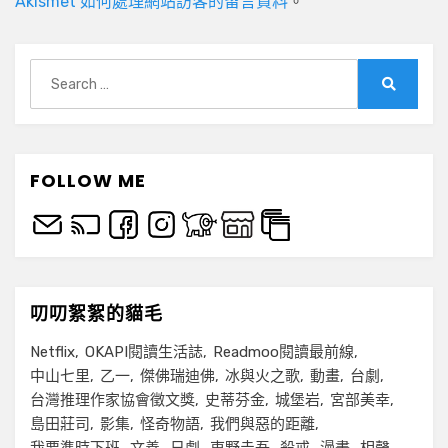
Akismet 如何處理網站訪客的留言資料
。
Search
for:
Search
FOLLOW ME
叨叨絮絮的貓毛
Netflix
OKAPI閱讀生活誌
Readmoo閱讀最前線
中山七里
乙一
傑佛瑞迪佛
冰與火之歌
動畫
台劇
台灣推理作家協會徵文獎
史蒂芬金
城堡岩
宮部美幸
島田莊司
影集
怪奇物語
我們與惡的距離