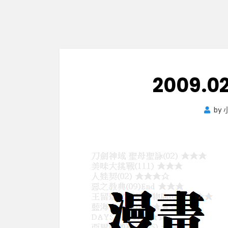
2009.
by