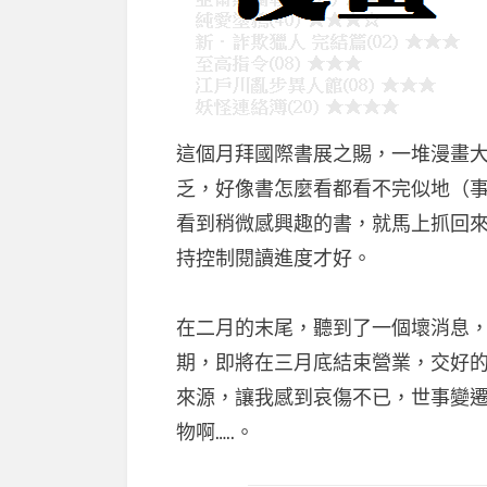
這個月拜國際書展之賜，一堆漫畫
乏，好像書怎麼看都看不完似地（事
看到稍微感興趣的書，就馬上抓回
持控制閱讀進度才好。
在二月的末尾，聽到了一個壞消息
期，即將在三月底結束營業，交好
來源，讓我感到哀傷不已，世事變
物啊…..。