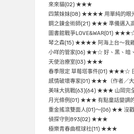
來來貓(02) ★★★
四葉妹妹(08) ★★★★ 用單純的
鋼之鍊金術師(21) ★★★ 準備邁
圖書館戰爭LOVE&WAR(01) ★
琴之森(15) ★★★★ 阿海上台～
小咩的管家(06) ★★☆ 好、黑、暗
天使治療室(03) ★★★
春季限定 草莓塔事件(01) ★★★
感情破壞專家(01) ★★★（作者／
美味大挑戰(63)(64) ★★★ 山
月光條例(01) ★★★ 有點童話變
重金搖滾雙面人(01)～(06) ★★ 
偵探守則893(02) ★★★
極樂青春曲棍球社(11) ★★★