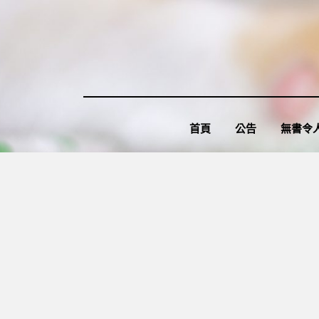
Skip
to
content
首頁
公告
無書令