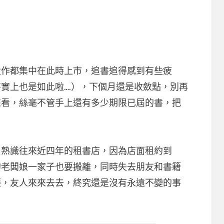
大作都集中在此時上市，追書追得感到有些疲
實上也是如此啦….），下個月還是收斂點，別再
來看，絲毫不管手上還有多少期限已屆的書，把
，熟識往來近四年的租書店，因為店面租約到
的老闆娘一家子也要搬離，同時失去朋友和書籍
遷，友人來來去去，終究還是沒有永遠不變的事