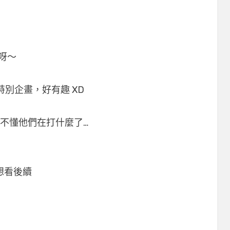
帥呀～
特別企畫，好有趣 XD
☆ 我看不懂他們在打什麼了…
待想看後續