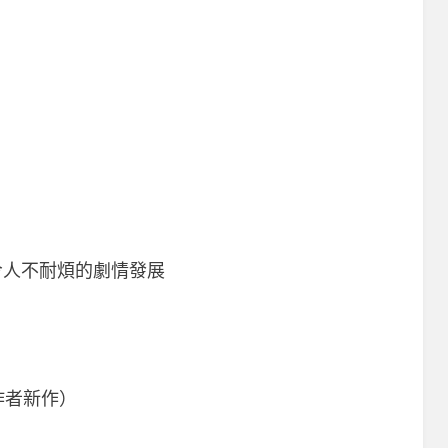
，好令人不耐煩的劇情發展
本作者新作）