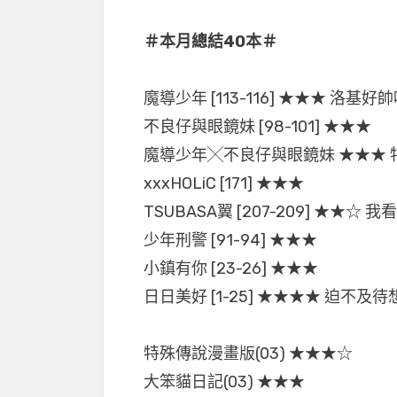
＃本月總結40本＃
魔導少年 [113-116] ★★★ 洛基好
不良仔與眼鏡妹 [98-101] ★★★
魔導少年╳不良仔與眼鏡妹 ★★★ 
xxxHOLiC [171] ★★★
TSUBASA翼 [207-209] ★★
少年刑警 [91-94] ★★★
小鎮有你 [23-26] ★★★
日日美好 [1-25] ★★★★ 迫不及
特殊傳說漫畫版(03) ★★★☆
大笨貓日記(03) ★★★