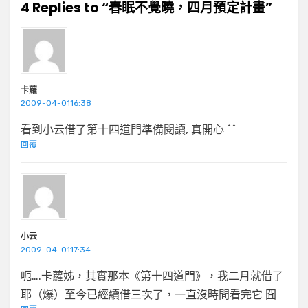
4 Replies to “春眠不覺曉，四月預定計畫”
卡蘿
2009-04-0116:38
看到小云借了第十四道門準備閱讀, 真開心 ^^
回覆
小云
2009-04-0117:34
呃….卡蘿姊，其實那本《第十四道門》，我二月就借了
耶（爆）至今已經續借三次了，一直沒時間看完它 囧