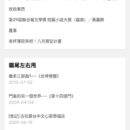
收拾東西
第29屆聯合報文學獎 短篇小說大獎〈貓病〉／黃麗群
蠢事
來杯薄荷茶吧！八月預定計畫
貓尾左右甩
繼承三部曲1──《女神覺醒》
2013-07-02
門後的另一個世界──《第十四道門》
2009-04-04
[食記] 古拉爵台中文心家樂福店
2009-06-19