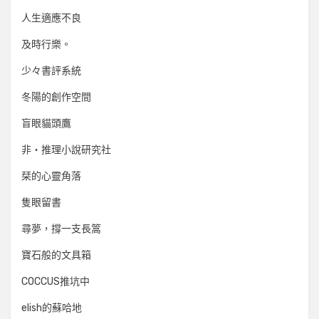
人生適應不良
及時行樂。
少々書評系統
冬陽的創作空間
盲眼貓頭鷹
非‧推理小說研究社
栞的心靈角落
隻眼留書
尋夢，撐一支長篙
寶石般的文具箱
COCCUS推坑中
elish的蘇哈地