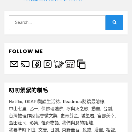
Search
for:
Search
FOLLOW ME
叨叨絮絮的貓毛
Netflix
OKAPI閱讀生活誌
Readmoo閱讀最前線
中山七里
乙一
傑佛瑞迪佛
冰與火之歌
動畫
台劇
台灣推理作家協會徵文獎
史蒂芬金
城堡岩
宮部美幸
島田莊司
影集
怪奇物語
我們與惡的距離
我要準時下班
文善
日劇
東野圭吾
殺戒
漫畫
相聲