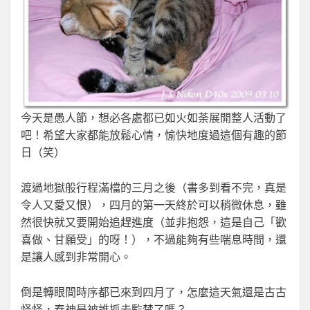
今天是愚人節，想必各處都已如火如荼展開整人活動了
吧！希望大家都能放鬆心情，愉快地度過這個有趣的節
日（笑）
渡過地獄般行程滿檔的三月之後（書多到看不完，真是
令人又愛又恨），四月的第一天終於可以稍微休息，雖
然很快就又要開始追趕進度（並非抱怨，這是自己「歡
喜做、甘願受」的呀！），不過能夠有些喘息時間，還
是讓人感到非常開心。
倒是轉眼間時序都已來到四月了，怎麼這天氣還是古古
怪怪，春神是被誰抓去監禁了嗎？