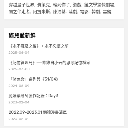
穿越量子世界
費策克
輪到你了
遊戲
鏡文學驚悚劇場
闇之伴走者
阿提米斯
陳浩基
陸劇
電影
韓劇
黑鏡
貓兒愛新鮮
《永不沉沒之後》，永不忘懷之前
2025-06-04
《記憶管理局》──節錄自小云的思考記憶檔案
2025-03-08
「諸鬼嶺」系列與《31/04》
2024-06-09
魔法藥劑師製作記錄：Day3
2023-02-04
2022.09-2023.01 閱讀漫畫清單
2023-02-01