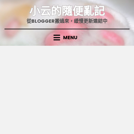
Skip
小云的隨便亂記
to
content
從BLOGGER搬過來，緩慢更新連結中
MENU