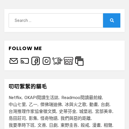
Search
for:
Search
FOLLOW ME
叨叨絮絮的貓毛
Netflix
OKAPI閱讀生活誌
Readmoo閱讀最前線
中山七里
乙一
傑佛瑞迪佛
冰與火之歌
動畫
台劇
台灣推理作家協會徵文獎
史蒂芬金
城堡岩
宮部美幸
島田莊司
影集
怪奇物語
我們與惡的距離
我要準時下班
文善
日劇
東野圭吾
殺戒
漫畫
相聲