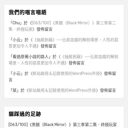
我們的喵言喵語
「
Chu
」於〈
[063/100]《黑鏡（Black Mirror）》第三季第二
集．終極玩家
〉發佈留言
「
小云
」於〈
《抽屍剝繭》──比起血腥的解剖場景，人性的惡
意更加令人不適
〉發佈留言
「
看過原著小說的路人
」於〈
《抽屍剝繭》──比起血腥的解剖
場景，人性的惡意更加令人不適
〉發佈留言
「
小云
」於〈
新站啟用＆記錄使用的WordPress外掛
〉發佈留
言
「
栞
」於〈
新站啟用＆記錄使用的WordPress外掛
〉發佈留言
貓踩過的足跡
[063/100]《黑鏡（Black Mirror）》第三季第二集．終極玩家