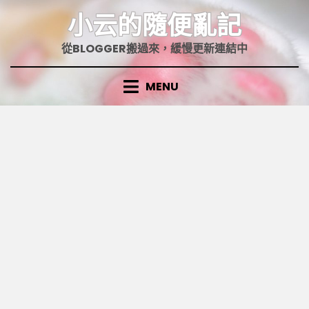
Skip
小云的隨便亂記
to
content
從BLOGGER搬過來，緩慢更新連結中
MENU