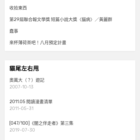
收拾東西
第29屆聯合報文學獎 短篇小說大獎〈貓病〉／黃麗群
蠢事
來杯薄荷茶吧！八月預定計畫
貓尾左右甩
奧萬大（？）遊記
2007-10-13
2011.05 閱讀漫畫清單
2011-05-31
[047/100]《闇之伴走者》第三集
2019-07-30