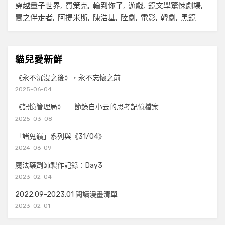
穿越量子世界
費策克
輪到你了
遊戲
鏡文學驚悚劇場
闇之伴走者
阿提米斯
陳浩基
陸劇
電影
韓劇
黑鏡
貓兒愛新鮮
《永不沉沒之後》，永不忘懷之前
2025-06-04
《記憶管理局》──節錄自小云的思考記憶檔案
2025-03-08
「諸鬼嶺」系列與《31/04》
2024-06-09
魔法藥劑師製作記錄：Day3
2023-02-04
2022.09-2023.01 閱讀漫畫清單
2023-02-01