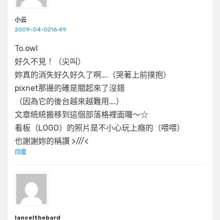
小云
2009-04-0216:49
To.owl
好久不見！（尖叫）
妳真的消失好久好久了啊….（哭著上前撲抱）
pixnet那邊的確是關起來了沒錯
（因為它的後台越來越難用….）
文章統統搬移到這個部落格裡面囉～☆
看板（LOGO）的照片是不小心玩上癮的（喂喂）
也謝謝妳的稱讚 >///<
回覆
lancelthebard