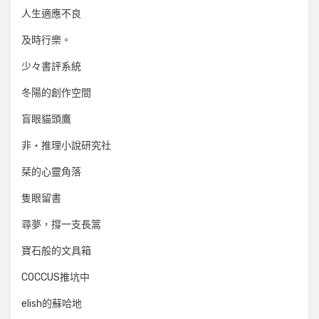
人生適應不良
及時行樂。
少々書評系統
冬陽的創作空間
盲眼貓頭鷹
非‧推理小說研究社
栞的心靈角落
隻眼留書
尋夢，撐一支長篙
寶石般的文具箱
COCCUS推坑中
elish的蘇哈地