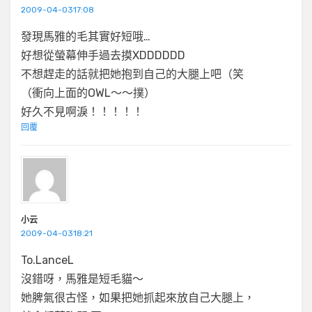
2009-04-0317:08
發現馬雅的毛其實好短哦…
好想從螢幕伸手過去摸XDDDDDD
不想趕走的話就把她抱到自己的大腿上吧（笑
（衝向上面的OWL～～撲）
好久不見啊淚！！！！！
回覆
小云
2009-04-0318:21
To.LanceL
沒錯呀，馬雅是短毛貓～
她脾氣很古怪，如果把她抓起來放自己大腿上，