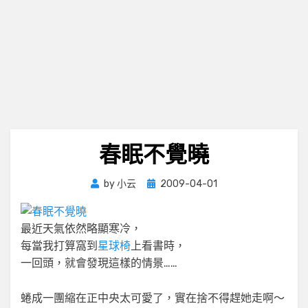
春眠不覺曉
Posted
by
小云
2009-04-01
on
最近天氣依然略顯寒冷，
每當我打算窩到
星球椅
上看書時，
一回頭，就會發現這樣的情景……
蜷成一團縮在正中央太可愛了，實在捨不得趕她走啊～