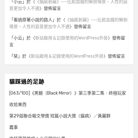
「
小云
」於〈
《抽屍剝繭》──比起血腥的解剖場景，人性的惡
意更加令人不適
〉發佈留言
「
看過原著小說的路人
」於〈
《抽屍剝繭》──比起血腥的解剖
場景，人性的惡意更加令人不適
〉發佈留言
「
小云
」於〈
新站啟用＆記錄使用的WordPress外掛
〉發佈留
言
「
栞
」於〈
新站啟用＆記錄使用的WordPress外掛
〉發佈留言
貓踩過的足跡
[063/100]《黑鏡（Black Mirror）》第三季第二集．終極玩家
收拾東西
第29屆聯合報文學獎 短篇小說大獎〈貓病〉／黃麗群
蠢事