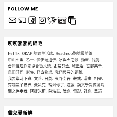
FOLLOW ME
叨叨絮絮的貓毛
Netflix
OKAPI閱讀生活誌
Readmoo閱讀最前線
中山七里
乙一
傑佛瑞迪佛
冰與火之歌
動畫
台劇
台灣推理作家協會徵文獎
史蒂芬金
城堡岩
宮部美幸
島田莊司
影集
怪奇物語
我們與惡的距離
我要準時下班
文善
日劇
東野圭吾
殺戒
漫畫
相聲
穿越量子世界
費策克
輪到你了
遊戲
鏡文學驚悚劇場
闇之伴走者
阿提米斯
陳浩基
陸劇
電影
韓劇
黑鏡
貓兒愛新鮮