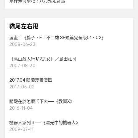
來杯薄荷茶吧！八月預定計畫
貓尾左右甩
漫畫：《藤子．F．不二雄 SF短篇完全版01、02》
2008-06-23
《高山殺人行1/2之女》／島田莊司
2007-08-30
2017.04 閱讀漫畫清單
2017-05-02
關鍵在於怎麼活下去──《教團X》
2016-11-04
機器人系列３──《曙光中的機器人》
2009-07-11