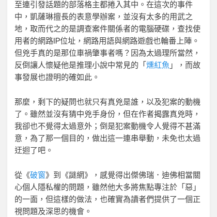
至連引發話題的部落格主都捲入其中。在這次的事件
中，凱薩琳擅長的表意學辦案，並沒有太多的用武之
地，取而代之的是調查案件關係者的電腦硬碟，查找使
用者的網路IP位址，網路用語與網路遊戲也輪番上陣。
但兇手真的是那位車禍肇事者嗎？因為太過理所當然，
反倒讓人懷疑他是推理小說中常見的「
燻紅魚
」，而故
事發展也證明的確如此。
那麼，剩下的疑問也就只有真兇是誰，以及犯案的動機
了。雖然並沒有猜中兇手身份，但在作者揭露真兇時，
我卻也不覺得太過意外；倒是犯案動機令人覺得不甚滿
意，為了那一個目的，做出這一連串舉動，未免也太過
迂迴了吧。
從《
破窗
》到《謎網》，感覺得出傑佛瑞．迪佛相當關
心個人隱私權的問題，雖然他大多將焦點專注於「惡」
的一面，但這樣的做法，也確實為讀者們提供了一個正
視問題及深思的機會。