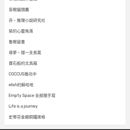
盲眼貓頭鷹
非‧推理小說研究社
栞的心靈角落
隻眼留書
尋夢，撐一支長篙
寶石般的文具箱
COCCUS推坑中
elish的蘇哈地
Empty Space 全部隨手寫
Life is a journey
史蒂芬金銀銅鐵席格