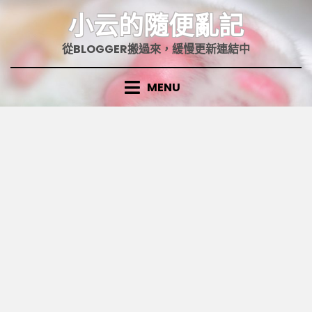
Skip
小云的隨便亂記
to
content
從BLOGGER搬過來，緩慢更新連結中
MENU