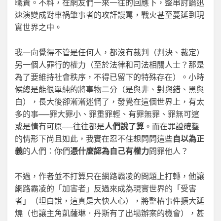
職責。不料，在網友們一來一往的回應下，整串討論迅
速演變成對車禍肇事者的攻訐謾罵，戰火甚至蔓延到現
實世界之中。
我一向覺得不管是任何人，都沒有裁判（判決、裁定）
另一個人罪行的權力（至於法律和司法相關人士？那是
為了要維持社會秩序，不得已留下的特殊存在）。小時
候總是能很單純的將事物二分（是與非、對與錯、黑與
白），長大後卻漸漸迷惘了，發覺在這個世界上，有太
多的事──罪大罪小、罪重罪輕、有罪無罪、罪無可逭
或是情有可原──往往都是
人們說了算
。而在罪證確鑿
的情形下尚且如此，我實在忍不住想問問這些
自以為正
義
的人們：你們
憑什麼認為自己有權力
問罪他人？
不過，作者並不打算只在網路霸凌的問題上打轉，他讓
網路霸凌的「加害者」反過來成為現實世界的「受害
者」（坦白說，這真是大快人心），將整樁事件擴大延
燒（也讓主角凱薩琳．丹斯有了出場辦案的機會），甚