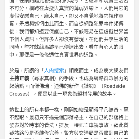
面，在網路越見發達便利的現今，它逐漸和現實生活密
不可分，橫跨在虛擬與真實的薄弱界線上，人們用它的
虛假安慰自己、麻木自己，卻又不自覺地將它視作真
實，矛盾與迷惘由此而生。而自從網路犯罪事件頻傳
後，我們都知道要保護自己，不該輕易在這虛擬世界留
下個人資訊。但許多人卻沒有發現，在他們共享生活的
同時，些許蛛絲馬跡早已傳達出去，看在有心人的眼
中，那便是一條條通往真實世界的道路。
於是，所謂的「
人肉搜索
」順應而生，成為廣大網友們
主持正義
（尋求真相）的手段，也成為網路群眾暴力的
起始點。而傑佛瑞．迪佛的新作《謎網》（Roadside
Crosses），便是以此一現象為題材發展的故事。
這世上的所有事都一樣，剛開始總是顯得平凡無奇、毫
不起眼。最初只不過是個部落格主，在自己的部落格上
發表對於時事的看法，提及一樁死亡車禍事故，藉此質
疑該路段是否維修完善、警方與交通局是否盡到自己的