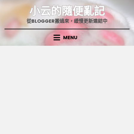
Skip
小云的隨便亂記
to
content
從BLOGGER搬過來，緩慢更新連結中
MENU