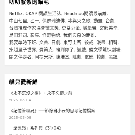
叨叨絮絮的貓毛
Netflix
OKAPI閱讀生活誌
Readmoo閱讀最前線
中山七里
乙一
傑佛瑞迪佛
冰與火之歌
動畫
台劇
台灣推理作家協會徵文獎
史蒂芬金
城堡岩
宮部美幸
島田莊司
影集
怪奇物語
我們與惡的距離
我要準時下班
文善
日劇
東野圭吾
殺戒
漫畫
相聲
穿越量子世界
費策克
輪到你了
遊戲
鏡文學驚悚劇場
闇之伴走者
阿提米斯
陳浩基
陸劇
電影
韓劇
黑鏡
貓兒愛新鮮
《永不沉沒之後》，永不忘懷之前
2025-06-04
《記憶管理局》──節錄自小云的思考記憶檔案
2025-03-08
「諸鬼嶺」系列與《31/04》