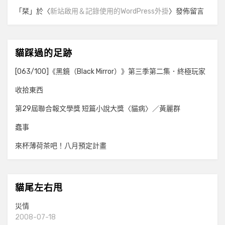
「
栞
」於〈
新站啟用＆記錄使用的WordPress外掛
〉發佈留言
貓踩過的足跡
[063/100]《黑鏡（Black Mirror）》第三季第二集．終極玩家
收拾東西
第29屆聯合報文學獎 短篇小說大獎〈貓病〉／黃麗群
蠢事
來杯薄荷茶吧！八月預定計畫
貓尾左右甩
災情
2008-07-18