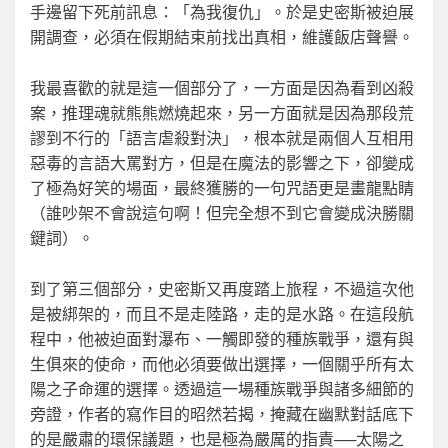
手邊留下死前訊息：「為我復仇」。於是史密斯被迫展
開調查，必須在假期結束前找出真相，維護飯店聲譽。
我最喜歡的就是這一個部分了，一方面是因為看到凶殺
案，推理魂就熊熊燃燒起來，另一方面就是因為那段荒
謬到不行的「語言虐殺對決」，根本就是兩個人互相用
惡毒的言語大罵對方，但是在魔法的影響之下，卻變成
了極為好笑的場面，最終獲勝的一句咒語更是畫龍點睛
（誰吵架不會說這句啊！但完全想不到它會變成決勝關
鍵詞）。
到了第三個部分，史密斯又再度踏上旅程，不過這次他
是被綁架的，而且不是走陸路，走的是水路。在這段航
程中，他被迫面對瀑布、一觸即發的種族戰爭，還有與
生俱來的使命，而他必須要做出選擇，一個關乎所有太
陽之子命運的選擇。透過這一場種族戰爭與諸多細節的
旁證，作者的寫作目的昭然若揭，掩藏在幽默對話底下
的是嚴肅的環保議題，也是極為嚴厲的指責──太陽之