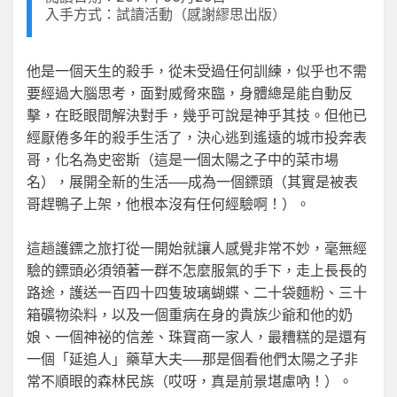
入手方式：試讀活動（感謝繆思出版）
他是一個天生的殺手，從未受過任何訓練，似乎也不需
要經過大腦思考，面對威脅來臨，身體總是能自動反
擊，在眨眼間解決對手，幾乎可說是神乎其技。但他已
經厭倦多年的殺手生活了，決心逃到遙遠的城市投奔表
哥，化名為史密斯（這是一個太陽之子中的菜市場
名），展開全新的生活──成為一個鏢頭（其實是被表
哥趕鴨子上架，他根本沒有任何經驗啊！）。
這趟護鏢之旅打從一開始就讓人感覺非常不妙，毫無經
驗的鏢頭必須領著一群不怎麼服氣的手下，走上長長的
路途，護送一百四十四隻玻璃蝴蝶、二十袋麵粉、三十
箱礦物染料，以及一個重病在身的貴族少爺和他的奶
娘、一個神祕的信差、珠寶商一家人，最糟糕的是還有
一個「延追人」藥草大夫──那是個看他們太陽之子非
常不順眼的森林民族（哎呀，真是前景堪慮吶！）。