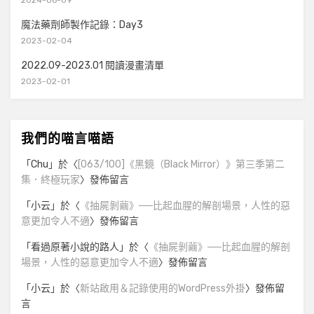
2024-06-09
魔法藥劑師製作記錄：Day3
2023-02-04
2022.09-2023.01 閱讀漫畫清單
2023-02-01
我們的喵言喵語
「
Chu
」於〈
[063/100]《黑鏡（Black Mirror）》第三季第二
集．終極玩家
〉發佈留言
「
小云
」於〈
《抽屍剝繭》──比起血腥的解剖場景，人性的惡
意更加令人不適
〉發佈留言
「
看過原著小說的路人
」於〈
《抽屍剝繭》──比起血腥的解剖
場景，人性的惡意更加令人不適
〉發佈留言
「
小云
」於〈
新站啟用＆記錄使用的WordPress外掛
〉發佈留
言