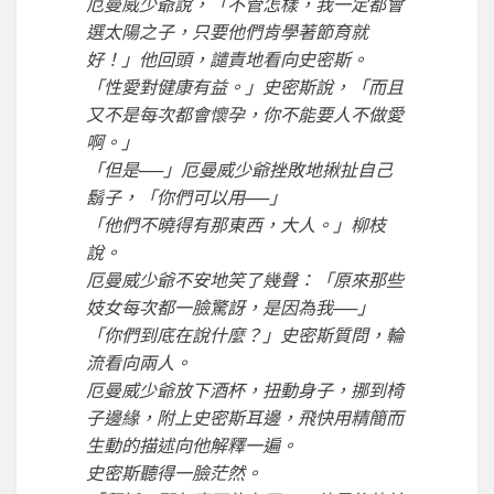
厄曼威少爺說，「不管怎樣，我一定都會
選太陽之子，只要他們肯學著節育就
好！」他回頭，譴責地看向史密斯。
「性愛對健康有益。」史密斯說，「而且
又不是每次都會懷孕，你不能要人不做愛
啊。」
「但是──」厄曼威少爺挫敗地揪扯自己
鬍子，「你們可以用──」
「他們不曉得有那東西，大人。」柳枝
說。
厄曼威少爺不安地笑了幾聲：「原來那些
妓女每次都一臉驚訝，是因為我──」
「你們到底在說什麼？」史密斯質問，輪
流看向兩人。
厄曼威少爺放下酒杯，扭動身子，挪到椅
子邊緣，附上史密斯耳邊，飛快用精簡而
生動的描述向他解釋一遍。
史密斯聽得一臉茫然。