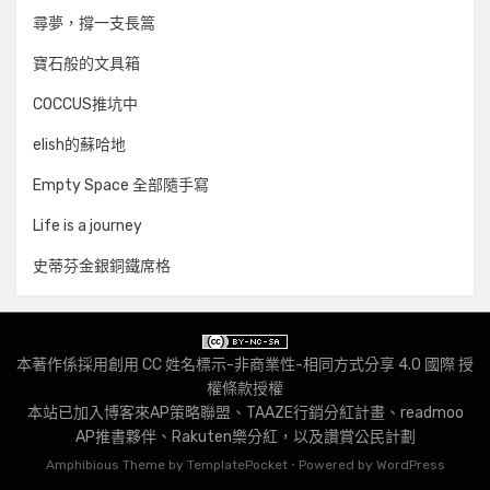
尋夢，撐一支長篙
寶石般的文具箱
COCCUS推坑中
elish的蘇哈地
Empty Space 全部隨手寫
Life is a journey
史蒂芬金銀銅鐵席格
本著作係採用
創用 CC 姓名標示-非商業性-相同方式分享 4.0 國際 授
權條款
授權
本站已加入
博客來AP策略聯盟
、
TAAZE行銷分紅計畫
、
readmoo
AP推書夥伴
、
Rakuten樂分紅
，以及
讚賞公民計劃
Amphibious Theme by
TemplatePocket
⋅
Powered by
WordPress