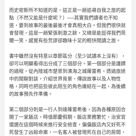
而史密斯所不知道的是，這正是一趟追尋自我之旅的起
點（不然又能是什麼呢？）──其實我們讀者也不知
道，要到故事的最後最後才會真相大白。但我們很快就
會發現，這是一趟緊張刺激之餘，又總是能逗得我們莞
爾一笑，感覺有些荒謬卻趣味十足的輕快閱讀之旅。
書中雖然沒有特意以章節區分（至少試讀本上沒有），
卻可以明顯看得出分成了三個部分。第一個部分是護鏢
的過程，從內陸城市楚恩到濱海之城蕯雷希，透過旅途
中的閒聊對談，介紹世界背景、傳說故事以及人物性
格，同時也把這些彼此陌生的角色連結在一起，為後續
的故事預先作準備。
第二個部分則是一行人到達蕯雷希後，因為各種原因合
開了一家飯店，時值節慶假期，飯店業務繁忙，治安官
還選在這個時候來進行安全檢查，偏偏飯店內又好死不
死發生了凶殺命案，一名客人被發現死在自己的房間，