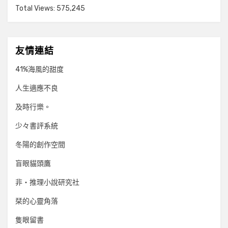
Total Views:
575,245
友情連結
41%海風的甜度
人生適應不良
及時行樂。
少々書評系統
冬陽的創作空間
盲眼貓頭鷹
非‧推理小說研究社
栞的心靈角落
隻眼留書