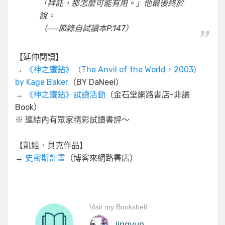
「拜託，那怎麼可能有用。」他最後終於
說。
（──節錄自試讀本P.147）
【延伸閱讀】
→
《神之鐵鉆》（The Anvil of the World，2003）
by Kage Baker
（BY DaNeel）
→
《神之鐵鉆》試讀活動
（金石堂網路書店-非讀
Book）
※ 連結內有眾家精彩試讀書評～
【凱姬．貝克作品】
→
史密斯計畫
（博客來網路書店）