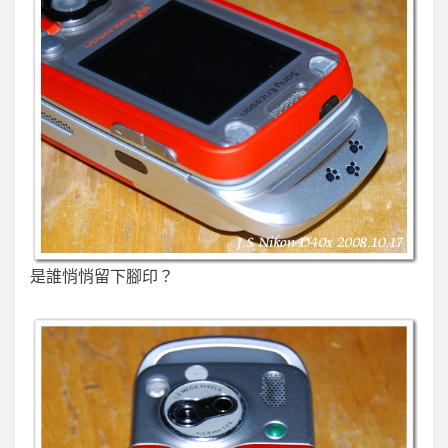
是誰悄悄留下腳印？