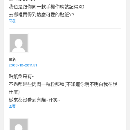
我也是跟你同一款手機你應該記得XD
去哪裡買得到這麼可愛的貼紙??
回覆
匿名
2008-10-2011:51
貼紙倒是有~
不過都是些閃閃一粒粒那種(不知道你明不明白我在說
什麼)
從來都沒看到有貓~汗笑~
回覆