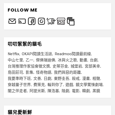
FOLLOW ME
叨叨絮絮的貓毛
Netflix
OKAPI閱讀生活誌
Readmoo閱讀最前線
中山七里
乙一
傑佛瑞迪佛
冰與火之歌
動畫
台劇
台灣推理作家協會徵文獎
史蒂芬金
城堡岩
宮部美幸
島田莊司
影集
怪奇物語
我們與惡的距離
我要準時下班
文善
日劇
東野圭吾
殺戒
漫畫
相聲
穿越量子世界
費策克
輪到你了
遊戲
鏡文學驚悚劇場
闇之伴走者
阿提米斯
陳浩基
陸劇
電影
韓劇
黑鏡
貓兒愛新鮮