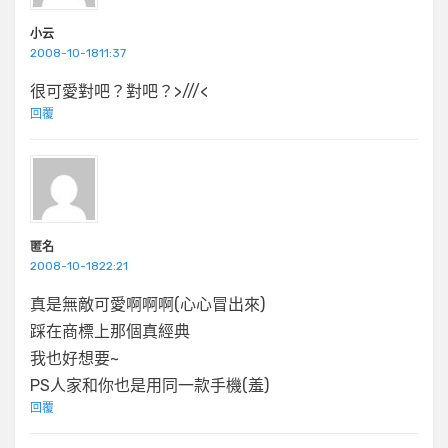
小云
2008-10-1811:37
很可愛對吧？對吧？>///<
回覆
匿名
2008-10-1822:21
真是無敵可愛啊啊啊(心心冒出來)
踩在商標上那個真經典
我也好想要~
PS人家和你也是用同一款手機(羞)
回覆