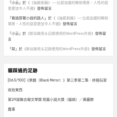
「
小云
」於〈
《抽屍剝繭》──比起血腥的解剖場景，人性的惡
意更加令人不適
〉發佈留言
「
看過原著小說的路人
」於〈
《抽屍剝繭》──比起血腥的解剖
場景，人性的惡意更加令人不適
〉發佈留言
「
小云
」於〈
新站啟用＆記錄使用的WordPress外掛
〉發佈留
言
「
栞
」於〈
新站啟用＆記錄使用的WordPress外掛
〉發佈留言
貓踩過的足跡
[063/100]《黑鏡（Black Mirror）》第三季第二集．終極玩家
收拾東西
第29屆聯合報文學獎 短篇小說大獎〈貓病〉／黃麗群
蠢事