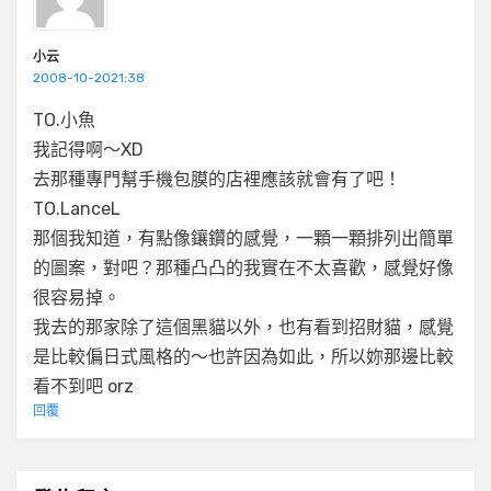
小云
2008-10-2021:38
TO.小魚
我記得啊～XD
去那種專門幫手機包膜的店裡應該就會有了吧！
TO.LanceL
那個我知道，有點像鑲鑽的感覺，一顆一顆排列出簡單
的圖案，對吧？那種凸凸的我實在不太喜歡，感覺好像
很容易掉。
我去的那家除了這個黑貓以外，也有看到招財貓，感覺
是比較偏日式風格的～也許因為如此，所以妳那邊比較
看不到吧 orz
回覆