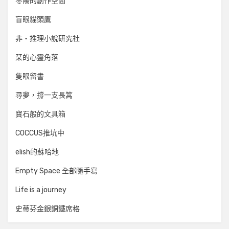
冬陽的創作空間
盲眼貓頭鷹
非‧推理小說研究社
栞的心靈角落
隻眼留書
尋夢，撐一支長篙
寶石般的文具箱
COCCUS推坑中
elish的蘇哈地
Empty Space 全部隨手寫
Life is a journey
史蒂芬金銀銅鐵席格