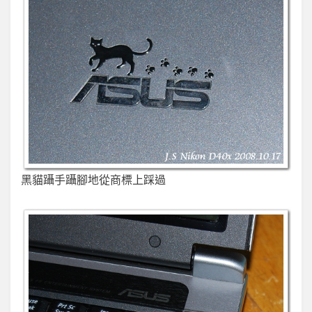
黑貓躡手躡腳地從商標上踩過