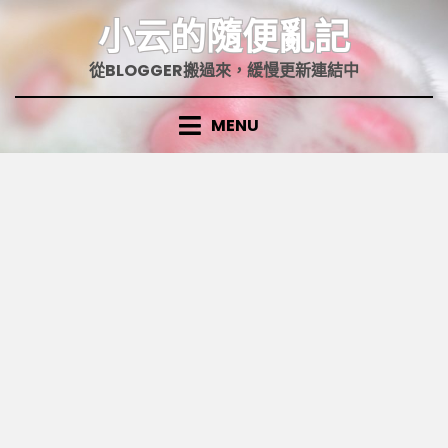
Skip
小云的隨便亂記
to
content
從BLOGGER搬過來，緩慢更新連結中
MENU