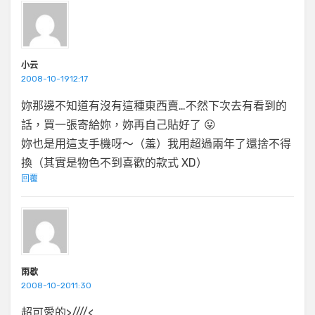
小云
2008-10-1912:17
妳那邊不知道有沒有這種東西賣…不然下次去有看到的
話，買一張寄給妳，妳再自己貼好了 😛
妳也是用這支手機呀～（羞）我用超過兩年了還捨不得
換（其實是物色不到喜歡的款式 XD）
回覆
雨歇
2008-10-2011:30
超可愛的>////<