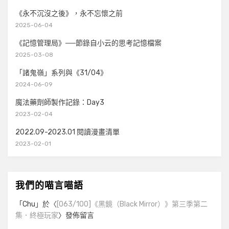
《永不沉沒之後》，永不忘懷之前
2025-06-04
《記憶管理局》──節錄自小云的思考記憶檔案
2025-03-08
「諸鬼嶺」系列與《31/04》
2024-06-09
魔法藥劑師製作記錄：Day3
2023-02-04
2022.09-2023.01 閱讀漫畫清單
2023-02-01
我們的喵言喵語
「
Chu
」於〈
[063/100]《黑鏡（Black Mirror）》第三季第二
集．終極玩家
〉發佈留言