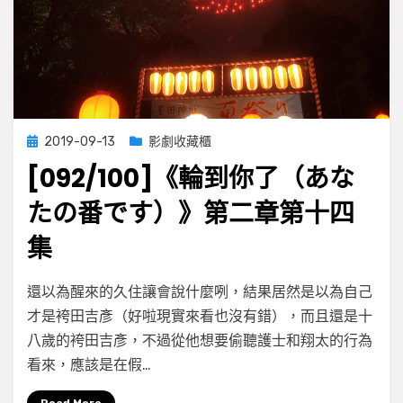
門
之
內
11
～
14
Posted
2019-09-13
影劇收藏櫃
on
[092/100]《輪到你了（あな
たの番です）》第二章第十四
集
on
by
Leave a comment
小云
還以為醒來的久住讓會說什麼咧，結果居然是以為自己
[092/100]
才是袴田吉彥（好啦現實來看也沒有錯），而且還是十
《輪
八歲的袴田吉彥，不過從他想要偷聽護士和翔太的行為
到
你
看來，應該是在假…
了
（あ