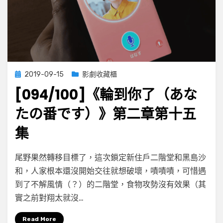
十
六
集
Posted
2019-09-15
影劇收藏櫃
on
[094/100]《輪到你了（あな
たの番です）》第二章第十五
集
on
by
Leave a comment
小云
尾野果然轉移目標了，這次鎖定新住戶二階堂和黑島沙
[094/100]
和，人家根本還沒開始交往就想破壞，嘖嘖嘖，可惜遇
《輪
到了不解風情（？）的二階堂，食物攻勢沒有效果（其
到
你
實之前對翔太就沒…
了
（あ
Read More