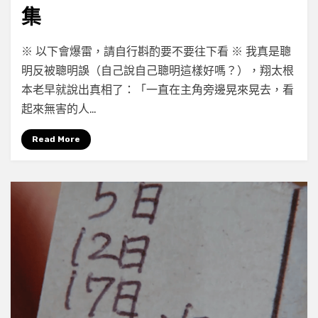
集
on
by
Leave a comment
小云
※ 以下會爆雷，請自行斟酌要不要往下看 ※ 我真是聰
[099/100]
明反被聰明誤（自己說自己聰明這樣好嗎？），翔太根
《輪
本老早就說出真相了：「一直在主角旁邊晃來晃去，看
到
你
起來無害的人…
了
（あ
Read More
な
た
の
番
で
す）》
第
二
章
第
二