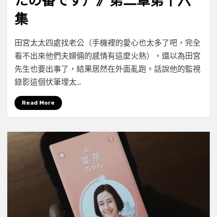
たの番です）》第二章第十六
集
on
by
Leave a comment
小云
田宮太太四處找老公（手機裡的愛心也太多了吧，完全
[095/100]
看不出來他們夫婦倆的感情有這麼火熱），還以為田宮
《輪
先生也要出事了，結果居然在外面亂跑。話說他的監視
到
你
錄影這個伏筆埋太…
了
（あ
Read More
な
た
の
番
で
す）》
第
二
章
第