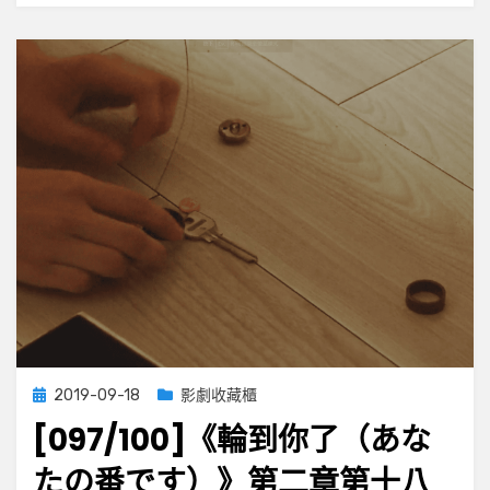
た
の
番
で
す）》
第
二
章
第
十
九
集
Posted
2019-09-18
影劇收藏櫃
on
[097/100]《輪到你了（あな
たの番です）》第二章第十八