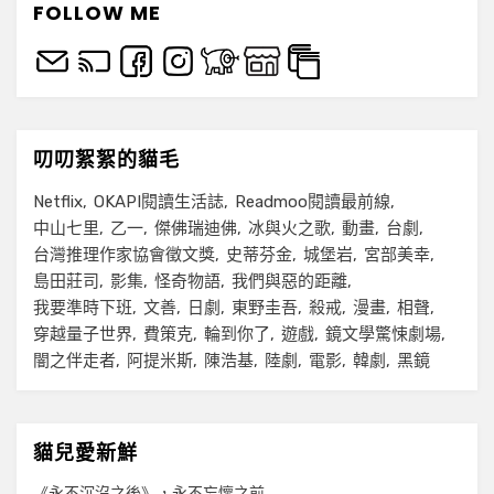
三
FOLLOW ME
集
叨叨絮絮的貓毛
Netflix
OKAPI閱讀生活誌
Readmoo閱讀最前線
中山七里
乙一
傑佛瑞迪佛
冰與火之歌
動畫
台劇
台灣推理作家協會徵文獎
史蒂芬金
城堡岩
宮部美幸
島田莊司
影集
怪奇物語
我們與惡的距離
我要準時下班
文善
日劇
東野圭吾
殺戒
漫畫
相聲
穿越量子世界
費策克
輪到你了
遊戲
鏡文學驚悚劇場
闇之伴走者
阿提米斯
陳浩基
陸劇
電影
韓劇
黑鏡
貓兒愛新鮮
《永不沉沒之後》，永不忘懷之前