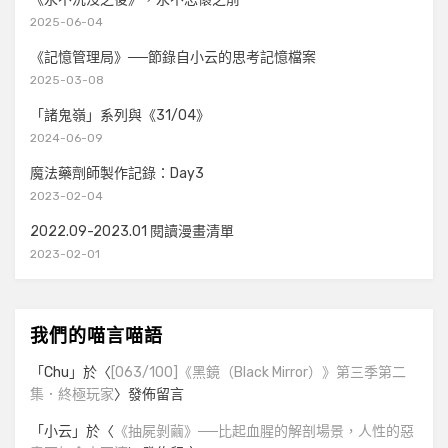
2025-06-04
《記憶管理局》──節錄自小云的思考記憶檔案
2025-03-08
「諸鬼嶺」系列與《31/04》
2024-06-09
魔法藥劑師製作記錄：Day3
2023-02-04
2022.09-2023.01 閱讀漫畫清單
2023-02-01
我們的喵言喵語
「
Chu
」於〈
[063/100]《黑鏡（Black Mirror）》第三季第二
集．終極玩家
〉發佈留言
「
小云
」於〈
《抽屍剝繭》──比起血腥的解剖場景，人性的惡