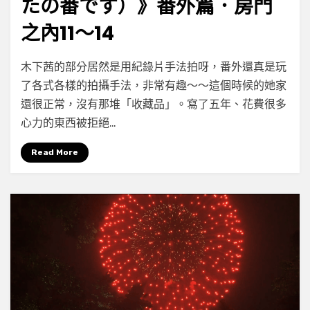
たの番です）》番外篇．房門
之內11～14
on
by
Leave a comment
小云
木下茜的部分居然是用紀錄片手法拍呀，番外還真是玩
[093/100]
了各式各樣的拍攝手法，非常有趣～～這個時候的她家
《輪
還很正常，沒有那堆「收藏品」。寫了五年、花費很多
到
你
心力的東西被拒絕…
了
（あ
Read More
な
た
の
番
で
す）》
番
外
篇．
房