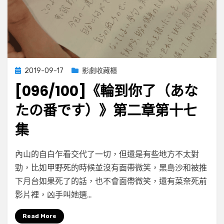
八
集
Posted
2019-09-17
影劇收藏櫃
on
[096/100]《輪到你了（あな
たの番です）》第二章第十七
集
on
by
Leave a comment
小云
內山的自白乍看交代了一切，但還是有些地方不太對
[096/100]
勁，比如甲野死的時候並沒有面帶微笑，黑島沙和被推
《輪
下月台如果死了的話，也不會面帶微笑，還有菜奈死前
到
你
影片裡，凶手叫她選…
了
（あ
Read More