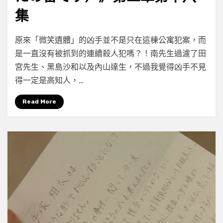
集
on
by
Leave a comment
小云
原來「微笑遺體」的凶手並不是只在這棟公寓犯案，而
[097/100]
是一直沒有被抓到的連續殺人犯嗎？！南先生過濾了田
《輪
宮先生、黑島沙和以及內山達生，不過我覺得凶手不見
到
你
得一定是高知人，…
了
（あ
Read More
な
た
の
番
で
す）》
第
二
章
第
十