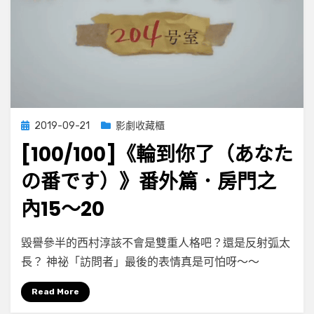
Posted
2019-09-21
影劇收藏櫃
on
[100/100]《輪到你了（あなた
の番です）》番外篇．房門之
內15～20
on
by
Leave a comment
小云
毀譽參半的西村淳該不會是雙重人格吧？還是反射弧太
[100/100]
長？ 神祕「訪問者」最後的表情真是可怕呀～～
《輪
到
Read More
你
了