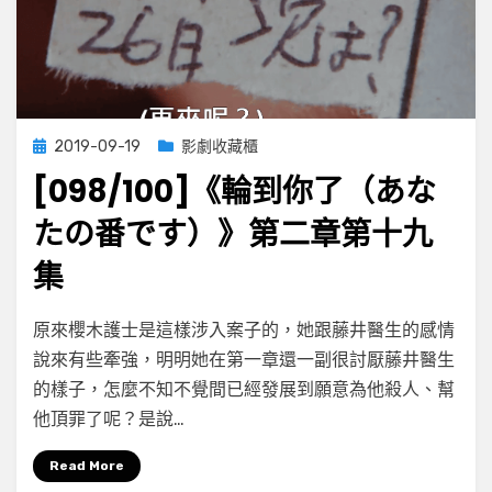
十
集
Posted
2019-09-19
影劇收藏櫃
on
[098/100]《輪到你了（あな
たの番です）》第二章第十九
集
on
by
Leave a comment
小云
原來櫻木護士是這樣涉入案子的，她跟藤井醫生的感情
[098/100]
說來有些牽強，明明她在第一章還一副很討厭藤井醫生
《輪
的樣子，怎麼不知不覺間已經發展到願意為他殺人、幫
到
你
他頂罪了呢？是說…
了
（あ
Read More
な