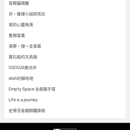
盲眼貓頭鷹
非‧推理小說研究社
栞的心靈角落
隻眼留書
尋夢，撐一支長篙
寶石般的文具箱
COCCUS推坑中
elish的蘇哈地
Empty Space 全部隨手寫
Life is a journey
史蒂芬金銀銅鐵席格