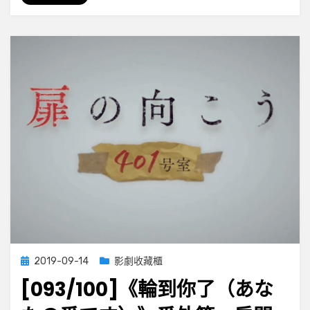
な
た
の
番
で
す）》
第
二
章
第
十
五
集
Posted
2019-09-14
影劇收藏櫃
on
[093/100]《輪到你了（あな