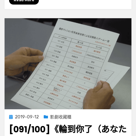
Read More
な
た
の
番
で
す）》
第
二
章
第
十
四
集
Posted
2019-09-12
影劇收藏櫃
on
[091/100]《輪到你了（あなた