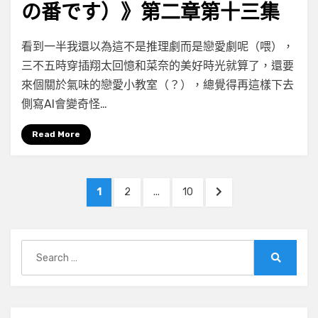
の番です）》第二章第十三集
on
by
Leave a comment
小云
看到一半我還以為這不是推理劇而是戀愛劇呢（喂），
[091/100]
三不五時穿插翔太回憶和菜奈的美好時光就算了，還要
《輪
來個關於氣味的戀愛小教室（？），總覺得再這樣下去
到
你
側寫AI會變奇怪…
了
（あ
Read More
な
た
文
の
PAGE
PAGE
PAGE
NEXT
1
2
...
10
番
章
PAGE
で
分
す）》
第
Search
頁
二
for:
Search
章
第
十