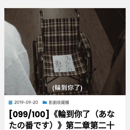
（あ
な
た
の
番
で
す）》
番
外
篇．
房
門
之
內
15
～
Posted
2019-09-20
影劇收藏櫃
20
on
[099/100]《輪到你了（あな
たの番です）》第二章第二十