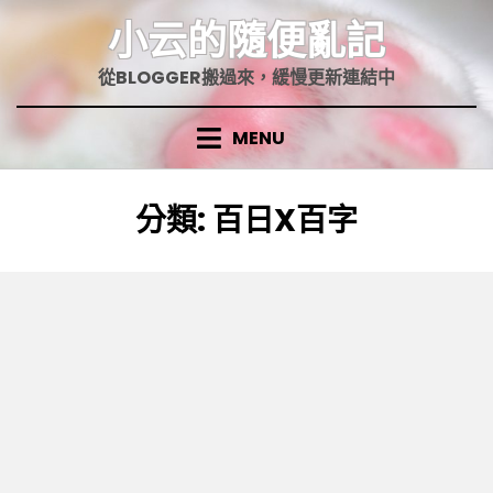
Skip
小云的隨便亂記
to
content
從BLOGGER搬過來，緩慢更新連結中
MENU
分類
:
百日X百字