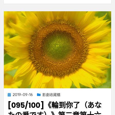
な
た
の
番
で
す）》
第
二
章
第
十
七
集
Posted
2019-09-16
影劇收藏櫃
on
[095/100]《輪到你了（あな