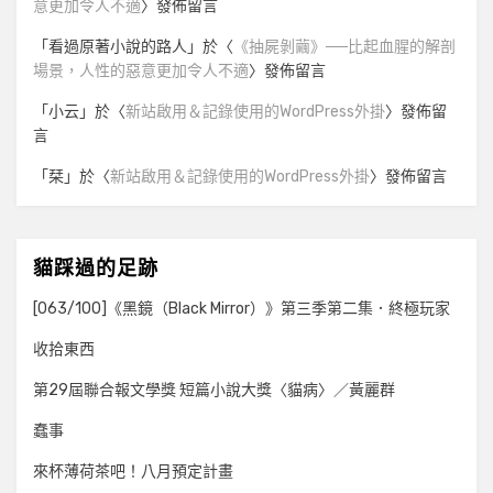
意更加令人不適
〉發佈留言
「
看過原著小說的路人
」於〈
《抽屍剝繭》──比起血腥的解剖
場景，人性的惡意更加令人不適
〉發佈留言
「
小云
」於〈
新站啟用＆記錄使用的WordPress外掛
〉發佈留
言
「
栞
」於〈
新站啟用＆記錄使用的WordPress外掛
〉發佈留言
貓踩過的足跡
[063/100]《黑鏡（Black Mirror）》第三季第二集．終極玩家
收拾東西
第29屆聯合報文學獎 短篇小說大獎〈貓病〉／黃麗群
蠢事
來杯薄荷茶吧！八月預定計畫