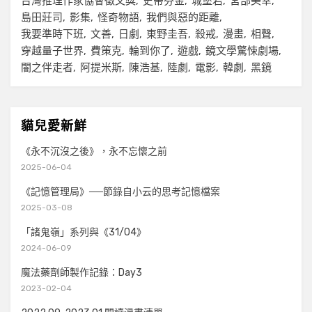
台灣推理作家協會徵文獎
史蒂芬金
城堡岩
宮部美幸
島田莊司
影集
怪奇物語
我們與惡的距離
我要準時下班
文善
日劇
東野圭吾
殺戒
漫畫
相聲
穿越量子世界
費策克
輪到你了
遊戲
鏡文學驚悚劇場
闇之伴走者
阿提米斯
陳浩基
陸劇
電影
韓劇
黑鏡
貓兒愛新鮮
《永不沉沒之後》，永不忘懷之前
2025-06-04
《記憶管理局》──節錄自小云的思考記憶檔案
2025-03-08
「諸鬼嶺」系列與《31/04》
2024-06-09
魔法藥劑師製作記錄：Day3
2023-02-04