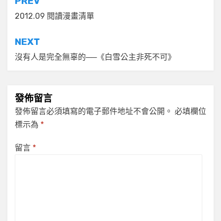
文
PREV
章
2012.09 閱讀漫畫清單
導
NEXT
覽
沒有人是完全無辜的──《白雪公主非死不可》
發佈留言
發佈留言必須填寫的電子郵件地址不會公開。
必填欄位
標示為
*
留言
*