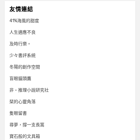
友情連結
41%海風的甜度
人生適應不良
及時行樂。
少々書評系統
冬陽的創作空間
盲眼貓頭鷹
非‧推理小說研究社
栞的心靈角落
隻眼留書
尋夢，撐一支長篙
寶石般的文具箱