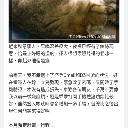
近來秋意襲人，早晚溫差極大，夜裡已經有了絲絲寒
意，恰是正好眠的溫度，讓人很想像照片裡的貓咪一
樣，卯起來睡個過癮！
前兩天，我不幸遇上了盜登Gmail和D3帳號的狀況，好
在當時人在線上立刻發現，緊急改了密碼，又開啟了手
機驗證，才沒有造成損失。奉勸各位朋友，千萬不要像
我以前一樣嫌麻煩，還是乖乖打開手機驗證功能比較
好，雖然登入帳號時會多增加一道手續，但總比之後出
現任何問題來得好啊！
本月預定計畫／行程：