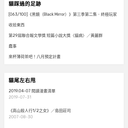
貓踩過的足跡
[063/100]《黑鏡（Black Mirror）》第三季第二集．終極玩家
收拾東西
第29屆聯合報文學獎 短篇小說大獎〈貓病〉／黃麗群
蠢事
來杯薄荷茶吧！八月預定計畫
貓尾左右甩
2019.04-07 閱讀漫畫清單
2019-07-31
《高山殺人行1/2之女》／島田莊司
2007-08-30