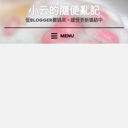
Skip
小云的隨便亂記
to
content
從BLOGGER搬過來，緩慢更新連結中
MENU