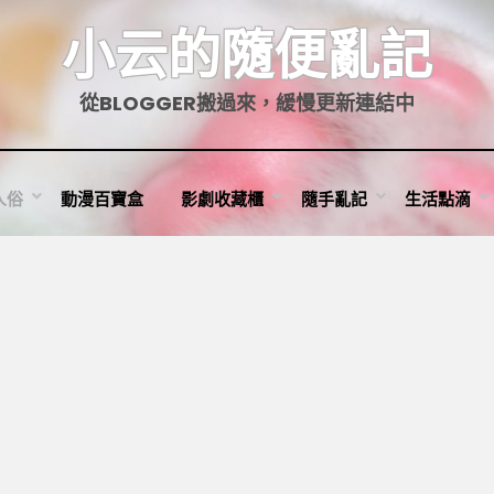
小云的隨便亂記
從BLOGGER搬過來，緩慢更新連結中
人俗
動漫百寶盒
影劇收藏櫃
隨手亂記
生活點滴