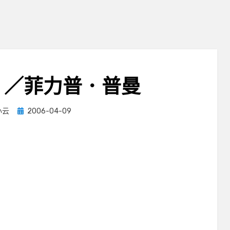
》／菲力普．普曼
Posted
小云
2006-04-09
on