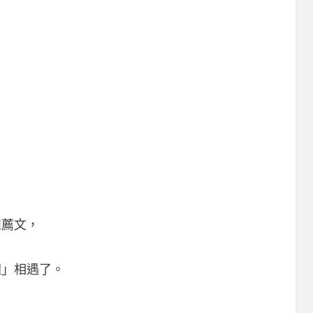
推薦文，
，
鐘」相遇了。