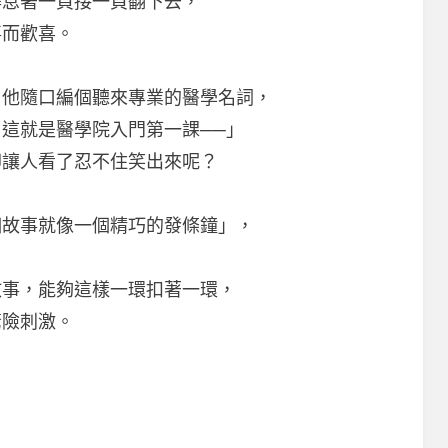
摒息著一頁接一頁翻下去，
喜而歡喜。
。他隨口編個聽來專業的醫學名詞，
這就是醫學院入門第一課──」
卻讓人看了忍不住笑出來呢？
個故事就像一個精巧的發條鐘」，
。
故事，能夠這樣一環扣著一環，
驚險刺激。